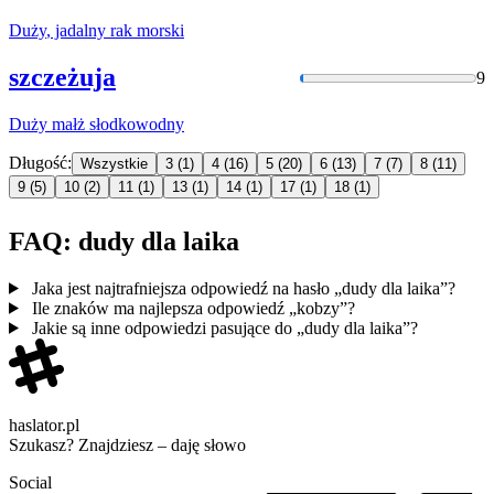
Duży
, jadalny rak morski
szczeżuja
9
Duży
małż słodkowodny
Długość:
Wszystkie
3
(1)
4
(16)
5
(20)
6
(13)
7
(7)
8
(11)
9
(5)
10
(2)
11
(1)
13
(1)
14
(1)
17
(1)
18
(1)
FAQ: dudy dla laika
Jaka jest najtrafniejsza odpowiedź na hasło „dudy dla laika”?
Ile znaków ma najlepsza odpowiedź „kobzy”?
Jakie są inne odpowiedzi pasujące do „dudy dla laika”?
haslator.pl
Szukasz? Znajdziesz – daję słowo
Social