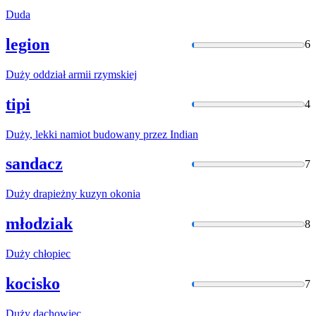
Duda
legion
6
Duży
oddział armii rzymskiej
tipi
4
Duży
, lekki namiot budowany przez Indian
sandacz
7
Duży
drapieżny kuzyn okonia
młodziak
8
Duży
chłopiec
kocisko
7
Duży
dachowiec