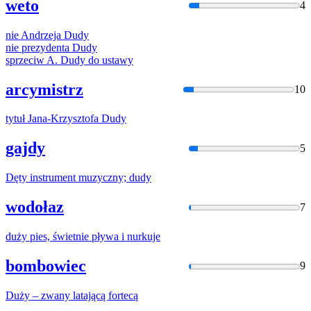
weto
4
nie Andrzeja
Dudy
nie prezydenta
Dudy
sprzeciw A.
Dudy
do ustawy
arcymistrz
10
tytuł Jana-Krzysztofa
Dudy
gajdy
5
Dęty instrument muzyczny;
dudy
wodołaz
7
duży
pies, świetnie pływa i nurkuje
bombowiec
9
Duży
– zwany latającą fortecą