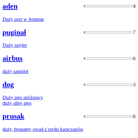
aden
4
Duży
port w Jemenie
puginał
7
Duży
sztylet
airbus
6
duży
samolot
dog
3
Duży
pies stróżujący
duży
silny pies
prusak
6
duży
, brunatny owad z rzędu karaczanów