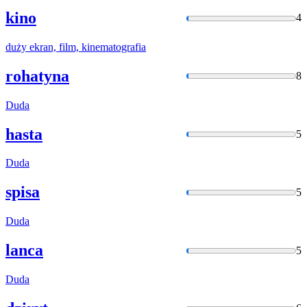
kino
4
duży
ekran, film, kinematografia
rohatyna
8
Duda
hasta
5
Duda
spisa
5
Duda
lanca
5
Duda