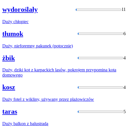
wydoroślały
11
Duży
chłopiec
tłumok
6
Duży
, nieforemny pakunek (potocznie)
żbik
4
Duży
, dziki kot z karpackich lasów, pokrojem przypomina kota
domowego
kosz
4
Duży
fotel z wikliny, używany przez plażowiczów
taras
5
Duży
balkon z balustradą