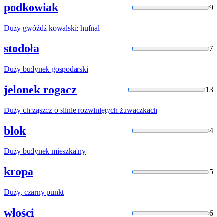
podkowiak
9
Duży
gwóźdź kowalski; hufnal
stodoła
7
Duży
budynek gospodarski
jelonek rogacz
13
Duży
chrząszcz o silnie rozwiniętych żuwaczkach
blok
4
Duży
budynek mieszkalny
kropa
5
Duży
, czarny punkt
włości
6