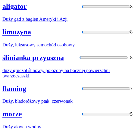
aligator
8
Duży
gad z bagien Ameryki i Azji
limuzyna
8
Duży
, luksusowy samochód osobowy
ślinianka przyuszna
18
duży
gruczoł ślinowy, położony na bocznej powierzchni
twarzoczaszki.
flaming
7
Duży
, bladoróżowy ptak, czerwonak
morze
5
Duży
akwen wodny