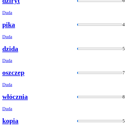
dziryt
6
Duda
pika
4
Duda
dzida
5
Duda
oszczep
7
Duda
włócznia
8
Duda
kopia
5