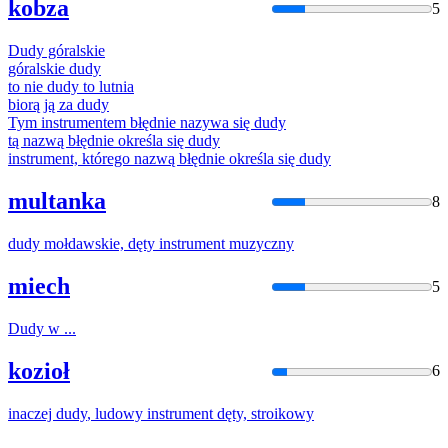
kobza
5
Dudy
góralskie
góralskie
dudy
to nie
dudy
to lutnia
biorą ją za
dudy
Tym instrumentem błędnie nazywa się
dudy
tą nazwą błędnie określa się
dudy
instrument, którego nazwą błędnie określa się
dudy
multanka
8
dudy
mołdawskie, dęty instrument muzyczny
miech
5
Dudy
w ...
kozioł
6
inaczej
dudy
, ludowy instrument dęty, stroikowy