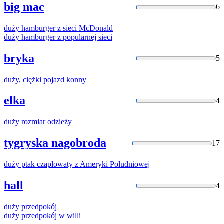
big mac
6
duży
hamburger z sieci McDonald
duży
hamburger z popularnej sieci
bryka
5
duży
, ciężki pojazd konny
elka
4
duży
rozmiar odzieży
tygryska nagobroda
17
duży
ptak czaplowaty z Ameryki Południowej
hall
4
duży
przedpokój
duży
przedpokój w willi