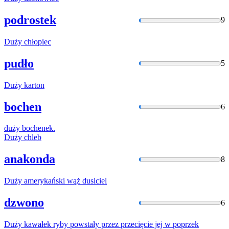
podrostek
9
Duży
chłopiec
pudło
5
Duży
karton
bochen
6
duży
bochenek.
Duży
chleb
anakonda
8
Duży
amerykański wąż dusiciel
dzwono
6
Duży
kawałek ryby powstały przez przecięcie jej w poprzek