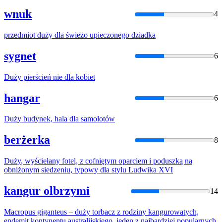
wnuk
4
przedmiot
duży
dla
świeżo upieczonego dziadka
sygnet
6
Duży
pierścień nie
dla
kobiet
hangar
6
Duży
budynek, hala
dla
samolotów
berżerka
8
Duży
, wyściełany fotel, z cofniętym oparciem i poduszką na
obniżonym siedzeniu, typowy
dla
stylu Ludwika XVI
kangur olbrzymi
14
Macropus giganteus –
duży
torbacz z rodziny kangurowatych,
endemit kontynentu australijskiego, jeden z najbardziej popularnych