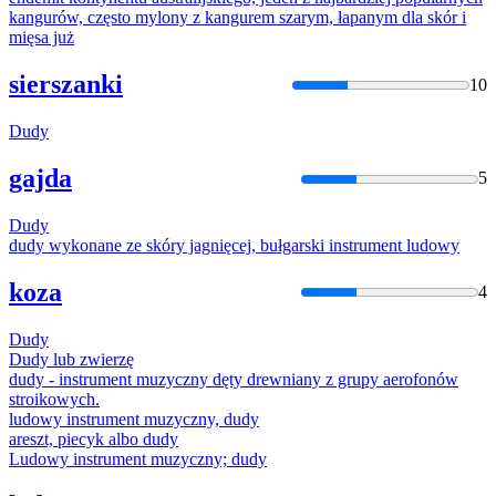
kangurów, często mylony z kangurem szarym, łapanym
dla
skór i
mięsa już
sierszanki
10
Dudy
gajda
5
Dudy
dudy
wykonane ze skóry jagnięcej, bułgarski instrument ludowy
koza
4
Dudy
Dudy
lub zwierzę
dudy
- instrument muzyczny dęty drewniany z grupy aerofonów
stroikowych.
ludowy instrument muzyczny,
dudy
areszt, piecyk albo
dudy
Ludowy instrument muzyczny;
dudy