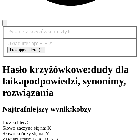
brakująca litera (-)
Hasło krzyżówkowe:
dudy dla
laika
podpowiedzi, synonimy,
rozwiązania
Najtrafniejszy wynik:
kobzy
Liczba liter: 5
Słowo zaczyna się na: K
Słowo kończy się na: Y
Zawiera litery: B, K, O, Y, Z