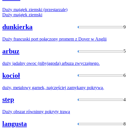
Duży
majątek ziemski (przestarzale)
Duży
majątek ziemski
dunkierka
9
Duży
francuski port połączony promem z Dover w Anglii
arbuz
5
duży
jadalny owoc (nibyjagoda) arbuza zwyczajnego.
kocioł
6
duży
, metalowy garnek, najczęściej zamykany pokrywą.
step
4
Duży
obszar równinny pokryty trawą
langusta
8