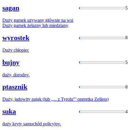
sagan
5
Duży
garnek używany głównie na wsi
Duży
garnek żelazny lub miedziany
wyrostek
8
Duży
chłopiec
bujny
5
duży
, dorodny.
ptasznik
8
Duży
, jadowity pająk (lub „... z Tyrolu”’ operetka Zellera)
suka
4
duży
kryty samochód policyjny.