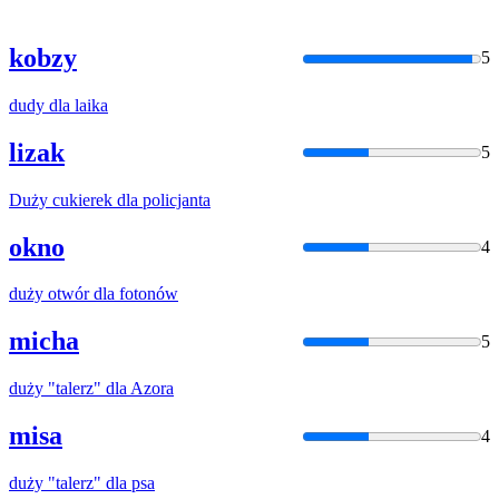
kobzy
5
dudy
dla
laika
lizak
5
Duży
cukierek
dla
policjanta
okno
4
duży
otwór
dla
fotonów
micha
5
duży
"talerz"
dla
Azora
misa
4
duży
"talerz"
dla
psa