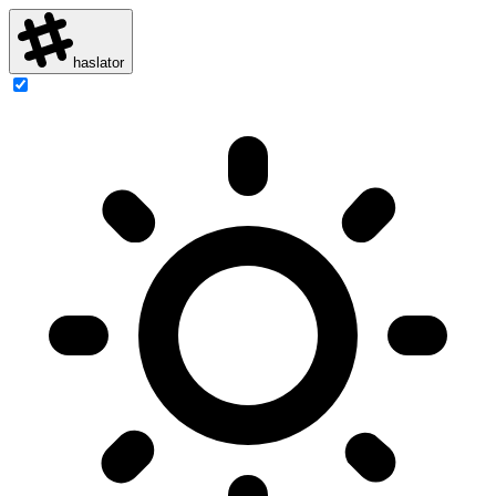
haslator