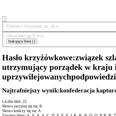
brakująca litera (-)
Hasło krzyżówkowe:
związek sz
utrzymujący porządek w kraju i
uprzywilejowanych
podpowiedzi
Najtrafniejszy wynik:
konfederacja kaptu
Liczba liter: 22
Słowo zaczyna się na: K
Słowo kończy się na: A
Zawiera litery: A, A, A, A, C, D, E, E, F, J, K, K, N, O, O, P, R, R, 