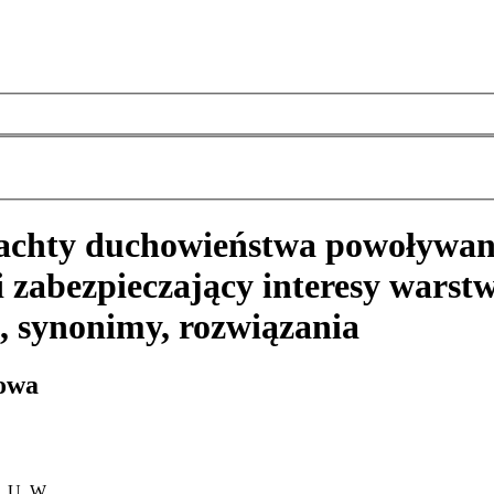
lachty duchowieństwa powoływany
 zabezpieczający interesy warst
, synonimy, rozwiązania
rowa
T, U, W