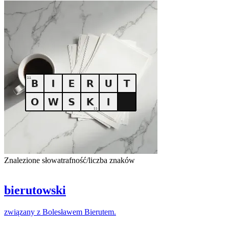
Znalezione słowa
trafność/liczba znaków
bierutowski
związany
z
Bolesławem
Bierutem
.