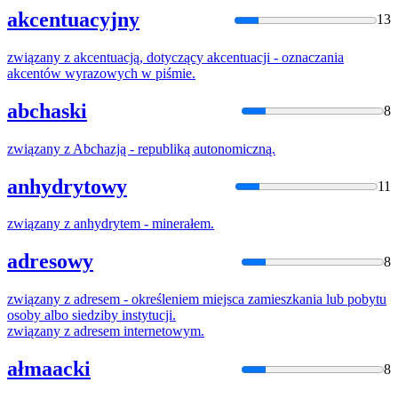
akcentuacyjny
13
związany
z
akcentuacją, dotyczący akcentuacji - oznaczania
akcentów wyrazowych w piśmie.
abchaski
8
związany
z
Abchazją - republiką autonomiczną.
anhydrytowy
11
związany
z
anhydrytem - minerałem.
adresowy
8
związany
z
adresem - określeniem miejsca zamieszkania lub pobytu
osoby albo siedziby instytucji.
związany
z
adresem internetowym.
ałmaacki
8