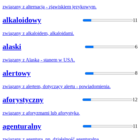
związany
z
alternacją - zjawiskiem językowym.
alkaloidowy
11
związany
z
alkaloidem, alkaloidami.
alaski
6
związany
z
Alaską - stanem w USA.
alertowy
8
związany
z
alertem, dotyczący alertu - powiadomienia.
aforystyczny
12
związany
z
aforyzmami lub aforystyką.
agenturalny
11
związany
z
agenturą, np. działalność agenturalna.