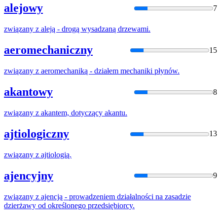
alejowy
7
związany
z
aleją - drogą wysadzaną drzewami.
aeromechaniczny
15
związany
z
aeromechaniką - działem mechaniki płynów.
akantowy
8
związany
z
akantem, dotyczący akantu.
ajtiologiczny
13
związany
z
ajtiologią.
ajencyjny
9
związany
z
ajencją - prowadzeniem działalności na zasadzie
dzierżawy od określonego przedsiębiorcy.