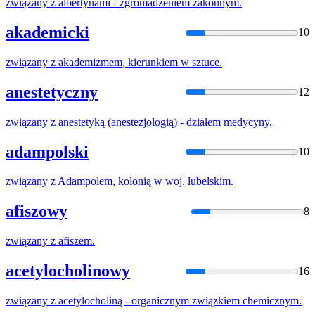
związany
z
albertynami - zgromadzeniem zakonnym.
akademicki
10
związany
z
akademizmem, kierunkiem w sztuce.
anestetyczny
12
związany
z
anestetyką (anestezjologią) - działem medycyny.
adampolski
10
związany
z
Adampolem, kolonią w woj. lubelskim.
afiszowy
8
związany
z
afiszem.
acetylocholinowy
16
związany
z
acetylocholiną - organicznym związkiem chemicznym.