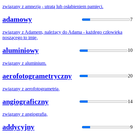
związany
z
amnezją - utratą lub osłabieniem pamięci.
adamowy
7
związany
z
Adamem, należący do Adama - każdego człowieka
noszącego to imię.
aluminiowy
10
związany
z
aluminium.
aerofotogrametryczny
20
związany
z
aerofotogrametrią.
angiograficzny
14
związany
z
angiografią.
addycyjny
9