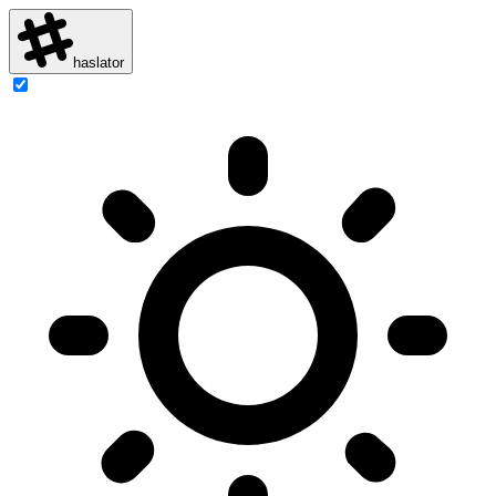
haslator