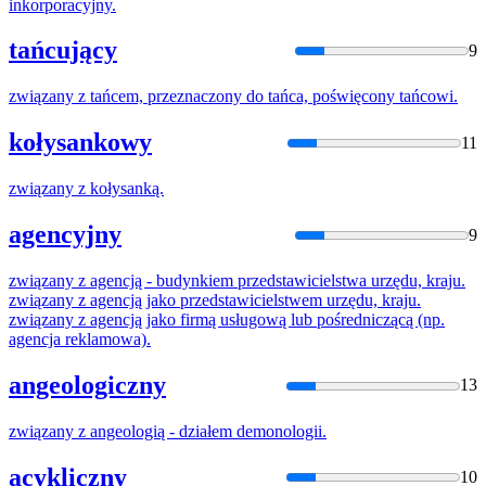
inkorporacyjny.
tańcujący
9
związany
z
tańcem, przeznaczony do tańca, poświęcony tańcowi.
kołysankowy
11
związany
z
kołysanką.
agencyjny
9
związany
z
agencją - budynkiem przedstawicielstwa urzędu, kraju.
związany
z
agencją jako przedstawicielstwem urzędu, kraju.
związany
z
agencją jako firmą usługową lub pośredniczącą (np.
agencja reklamowa).
angeologiczny
13
związany
z
angeologią - działem demonologii.
acykliczny
10