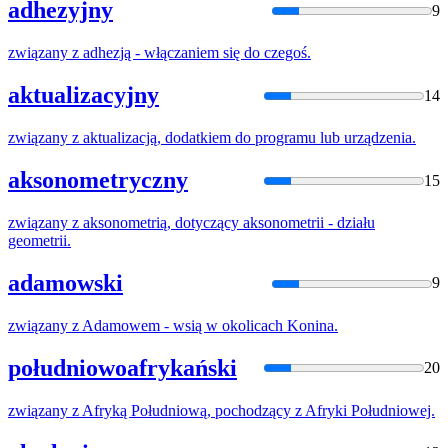
adhezyjny
9
związany
z
adhezją - włączaniem się do czegoś.
aktualizacyjny
14
związany
z
aktualizacją, dodatkiem do programu lub urządzenia.
aksonometryczny
15
związany
z
aksonometrią, dotyczący aksonometrii - działu
geometrii.
adamowski
9
związany
z
Adamowem - wsią w okolicach Konina.
południowoafrykański
20
związany
z
Afryką Południową, pochodzący
z
Afryki Południowej.