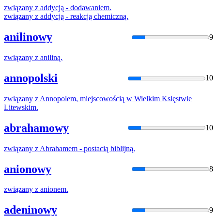
związany
z
addycją - dodawaniem.
związany
z
addycją - reakcją chemiczną.
anilinowy
9
związany
z
aniliną.
annopolski
10
związany
z
Annopolem, miejscowością w Wielkim Księstwie
Litewskim.
abrahamowy
10
związany
z
Abrahamem - postacią biblijną.
anionowy
8
związany
z
anionem.
adeninowy
9