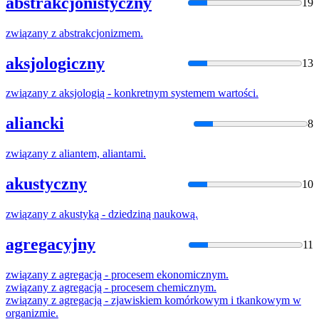
abstrakcjonistyczny
19
związany
z
abstrakcjonizmem.
aksjologiczny
13
związany
z
aksjologią - konkretnym systemem wartości.
aliancki
8
związany
z
aliantem, aliantami.
akustyczny
10
związany
z
akustyką - dziedziną naukową.
agregacyjny
11
związany
z
agregacją - procesem ekonomicznym.
związany
z
agregacją - procesem chemicznym.
związany
z
agregacją - zjawiskiem komórkowym i tkankowym w
organizmie.