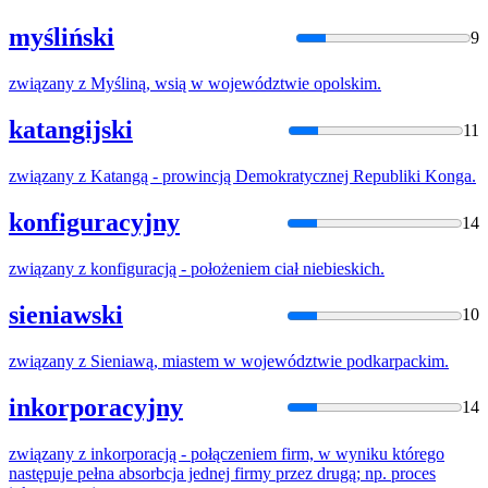
myśliński
9
związany
z
Myśliną, wsią w województwie opolskim.
katangijski
11
związany
z
Katangą - prowincją Demokratycznej Republiki Konga.
konfiguracyjny
14
związany
z
konfiguracją - położeniem ciał niebieskich.
sieniawski
10
związany
z
Sieniawą, miastem w województwie podkarpackim.
inkorporacyjny
14
związany
z
inkorporacją - połączeniem firm, w wyniku którego
następuje pełna absorbcja jednej firmy przez drugą; np. proces