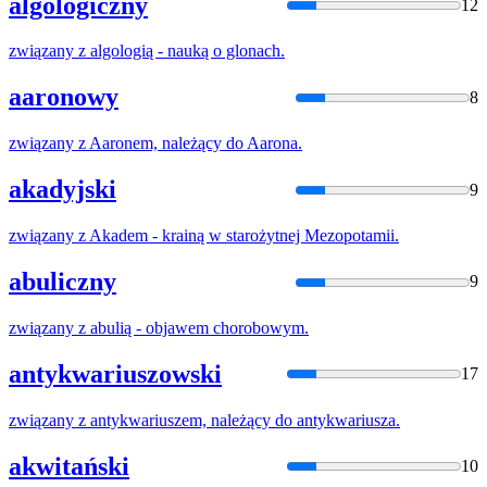
algologiczny
12
związany
z
algologią - nauką o glonach.
aaronowy
8
związany
z
Aaronem, należący do Aarona.
akadyjski
9
związany
z
Akadem - krainą w starożytnej Mezopotamii.
abuliczny
9
związany
z
abulią - objawem chorobowym.
antykwariuszowski
17
związany
z
antykwariuszem, należący do antykwariusza.
akwitański
10