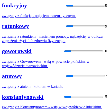
funkcyjny
9
związany
z
funkcją - pojęciem matematycznym.
ratunkowy
9
związany
z
ratunkiem - niesieniem pomocy, najczęściej w obliczu
zagrożenia życia lub zdrowia fizycznego.
goworowski
10
związany
z
Goworowem - wsią w powiecie płońskim, w
województwie mazowieckim.
atutowy
7
związany
z
atutem - kolorem w kartach.
konstantynowski
15
związany
z
Konstantynowem - wsią w województwie lubelskim.