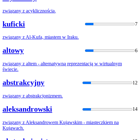
związany
z
acyklicznością.
kuficki
7
związany
z
Al-Kufa, miastem w Iraku.
altowy
6
związany
z
altem - alternatywną reprezentacją w wirtualnym
świecie.
abstrakcyjny
12
związany
z
abstrakcjonizmem.
aleksandrowski
14
związany
z
Aleksandrowem Kujawskim - miasteczkiem na
Kujawach.