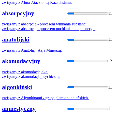
związany
z
Ałma-Ata, stolicą Kazachstanu.
absorpcyjny
11
związany
z
absorpcją - procesem wnikania substancji.
związany
z
absorpcją - procesem pochłaniania np. energii.
anatolijski
11
związany
z
Anatolią - Azją Mniejszą.
akomodacyjny
12
związany
z
akomodacją oka.
związany
z
akomodacją
psychiczną
.
algonkiński
11
związany
z
Algonkinami -
grupą
plemion indiańskich.
amnestyczny
11