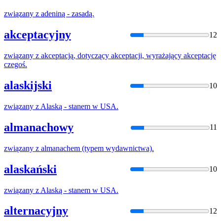
związany
z
adeniną - zasadą.
akceptacyjny
12
związany
z
akceptacją, dotyczący akceptacji, wyrażający akceptację
czegoś.
alaskijski
10
związany
z
Alaską - stanem w USA.
almanachowy
11
związany
z
almanachem (typem wydawnictwa).
alaskański
10
związany
z
Alaską - stanem w USA.
alternacyjny
12