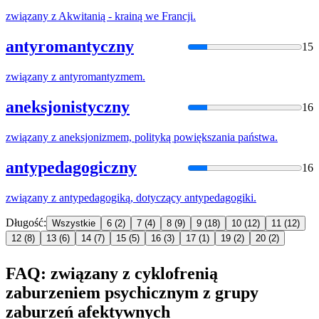
związany
z
Akwitanią - krainą we Francji.
antyromantyczny
15
związany
z
antyromantyzmem.
aneksjonistyczny
16
związany
z
aneksjonizmem, polityką powiększania państwa.
antypedagogiczny
16
związany
z
antypedagogiką, dotyczący antypedagogiki.
Długość:
Wszystkie
6
(2)
7
(4)
8
(9)
9
(18)
10
(12)
11
(12)
12
(8)
13
(6)
14
(7)
15
(5)
16
(3)
17
(1)
19
(2)
20
(2)
FAQ: związany z cyklofrenią
zaburzeniem psychicznym z grupy
zaburzeń afektywnych