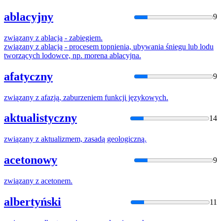
ablacyjny
9
związany
z
ablacją - zabiegiem.
związany
z
ablacją - procesem topnienia, ubywania śniegu lub lodu
tworzących lodowce, np. morena ablacyjna.
afatyczny
9
związany
z
afazją,
zaburzeniem
funkcji językowych.
aktualistyczny
14
związany
z
aktualizmem, zasadą geologiczną.
acetonowy
9
związany
z
acetonem.
albertyński
11