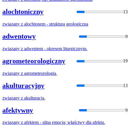
alochtoniczny
13
związany
z
alochtonem - strukturą geologiczną
adwentowy
9
związany
z
adwentem - okresem liturgicznym.
agrometeorologiczny
19
związany
z
agrometeorologią.
akulturacyjny
13
związany
z
akulturacją.
afektywny
9
związany
z
afektem - silną emocją; właściwy dla afektu.