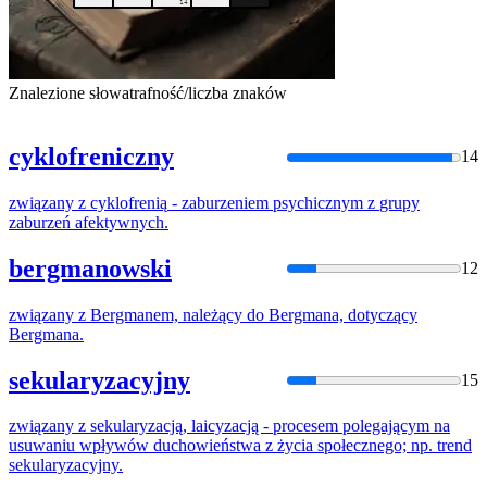
Znalezione słowa
trafność/liczba znaków
cyklofreniczny
14
związany
z
cyklofrenią
-
zaburzeniem
psychicznym
z
grupy
zaburzeń
afektywnych
.
bergmanowski
12
związany
z
Bergmanem, należący do Bergmana, dotyczący
Bergmana.
sekularyzacyjny
15
związany
z
sekularyzacją, laicyzacją - procesem polegającym na
usuwaniu wpływów duchowieństwa
z
życia społecznego; np. trend
sekularyzacyjny.