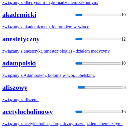
związany
z
albertynami - zgromadzeniem zakonnym.
akademicki
10
związany
z
akademizmem, kierunkiem
w
sztuce.
anestetyczny
12
związany
z
anestetyką (anestezjologią) - działem medycyny.
adampolski
10
związany
z
Adampolem, kolonią
w
woj. lubelskim.
afiszowy
8
związany
z
afiszem.
acetylocholinowy
16
związany
z
acetylocholiną - organicznym związkiem chemicznym.