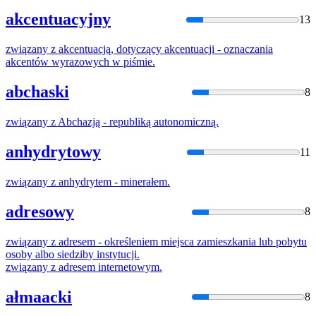
akcentuacyjny
13
związany
z
akcentuacją, dotyczący akcentuacji - oznaczania
akcentów wyrazowych
w
piśmie.
abchaski
8
związany
z
Abchazją - republiką autonomiczną.
anhydrytowy
11
związany
z
anhydrytem - minerałem.
adresowy
8
związany
z
adresem - określeniem miejsca zamieszkania lub pobytu
osoby albo siedziby instytucji.
związany
z
adresem internetowym.
ałmaacki
8