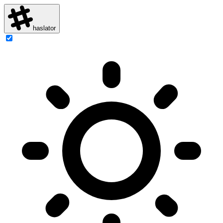
haslator