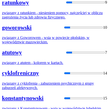
ratunkowy
9
związany
z
ratunkiem - niesieniem pomocy, najczęściej
w
obliczu
zagrożenia życia lub zdrowia fizycznego.
goworowski
10
związany
z
Goworowem - wsią
w
powiecie płońskim,
w
województwie mazowieckim.
atutowy
7
związany
z
atutem - kolorem
w
kartach.
cyklofreniczny
14
związany
z
cyklofrenią - zaburzeniem psychicznym
z
grupy
zaburzeń afektywnych.
konstantynowski
15
związany
z
Konstantynowem - wsią
w
województwie lubelskim.