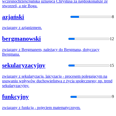
wczesnochrześcijańską uznającą Chrystusa za najdoskonalsze ze
stworzeń, a nie Boga.
azjański
8
związany
z
azjanizmem
.
bergmanowski
12
związany
z
Bergmanem, należący do Bergmana, dotyczący
Bergmana.
sekularyzacyjny
15
związany
z
sekularyzacją, laicyzacją - procesem polegającym na
usuwaniu wpływów duchowieństwa
z
życia społecznego; np. trend
sekularyzacyjny.
funkcyjny
9
związany
z
funkcją - pojęciem matematycznym.