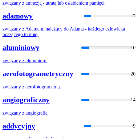
związany
z
amnezją - utratą lub osłabieniem pamięci.
adamowy
7
związany
z
Adamem, należący do Adama - każdego człowieka
noszącego to imię.
aluminiowy
10
związany
z
aluminium.
aerofotogrametryczny
20
związany
z
aerofotogrametrią.
angiograficzny
14
związany
z
angiografią.
addycyjny
9