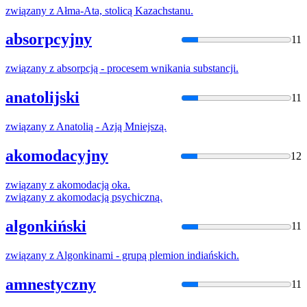
związany
z
Ałma-Ata, stolicą Kazachstanu.
absorpcyjny
11
związany
z
absorpcją - procesem wnikania substancji.
anatolijski
11
związany
z
Anatolią - Azją Mniejszą.
akomodacyjny
12
związany
z
akomodacją oka.
związany
z
akomodacją psychiczną.
algonkiński
11
związany
z
Algonkinami - grupą plemion indiańskich.
amnestyczny
11