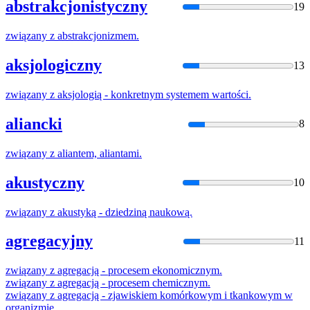
abstrakcjonistyczny
19
związany
z
abstrakcjonizmem.
aksjologiczny
13
związany
z
aksjologią - konkretnym systemem wartości.
aliancki
8
związany
z
aliantem, aliantami.
akustyczny
10
związany
z
akustyką - dziedziną naukową.
agregacyjny
11
związany
z
agregacją - procesem ekonomicznym.
związany
z
agregacją - procesem chemicznym.
związany
z
agregacją - zjawiskiem komórkowym i tkankowym
w
organizmie.