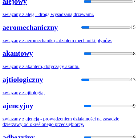
alejowy
7
związany
z
aleją - drogą wysadzaną drzewami.
aeromechaniczny
15
związany
z
aeromechaniką - działem mechaniki płynów.
akantowy
8
związany
z
akantem, dotyczący akantu.
ajtiologiczny
13
związany
z
ajtiologią.
ajencyjny
9
związany
z
ajencją - prowadzeniem działalności na zasadzie
dzierżawy od określonego przedsiębiorcy.
adhezyjny
9