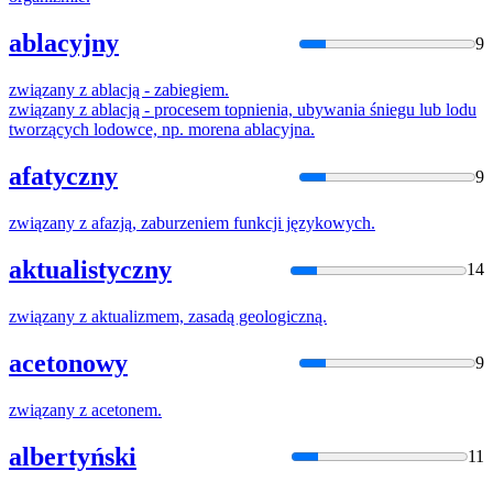
ablacyjny
9
związany
z
ablacją - zabiegiem.
związany
z
ablacją - procesem topnienia, ubywania śniegu lub lodu
tworzących lodowce, np. morena ablacyjna.
afatyczny
9
związany
z
afazją, zaburzeniem funkcji językowych.
aktualistyczny
14
związany
z
aktualizmem, zasadą geologiczną.
acetonowy
9
związany
z
acetonem.
albertyński
11