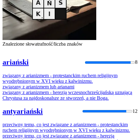
Znalezione słowa
trafność/liczba znaków
ariański
8
związany
z
arianizmem
-
protestanckim
ruchem
religijnym
wyodrębnionym
w
XVI
wieku
z
kalwinizmu.
związany
z
arianizmem
lub arianami
związany
z
arianizmem
- herezją wczesnochrześcijańską uznającą
Chrystusa za najdoskonalsze ze stworzeń, a nie Boga.
antyariański
12
przeciwny temu, co jest
związane
z
arianizmem
-
protestanckim
ruchem
religijnym
wyodrębnionym
w
XVI
wieku
z
kalwinizmu.
przeciwny temu, co jest
związane
z
arianizmem
- herezją