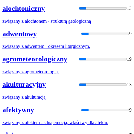
alochtoniczny
13
związany
z
alochtonem - strukturą geologiczną
adwentowy
9
związany
z
adwentem - okresem liturgicznym.
agrometeorologiczny
19
związany
z
agrometeorologią.
akulturacyjny
13
związany
z
akulturacją.
afektywny
9
związany
z
afektem - silną emocją; właściwy dla afektu.