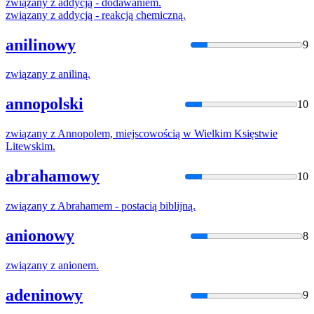
związany
z
addycją - dodawaniem.
związany
z
addycją - reakcją chemiczną.
anilinowy
9
związany
z
aniliną.
annopolski
10
związany
z
Annopolem, miejscowością
w
Wielkim Księstwie
Litewskim.
abrahamowy
10
związany
z
Abrahamem - postacią biblijną.
anionowy
8
związany
z
anionem.
adeninowy
9