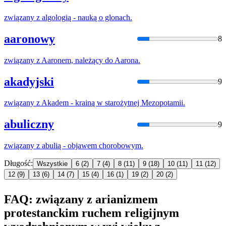
związany
z
algologią - nauką o glonach.
aaronowy
8
związany
z
Aaronem, należący do Aarona.
akadyjski
9
związany
z
Akadem - krainą
w
starożytnej Mezopotamii.
abuliczny
9
związany
z
abulią - objawem chorobowym.
Długość:
Wszystkie
6
(2)
7
(4)
8
(11)
9
(18)
10
(11)
11
(12)
12
(9)
13
(6)
14
(7)
15
(4)
16
(1)
19
(2)
20
(2)
FAQ: związany z arianizmem
protestanckim ruchem religijnym