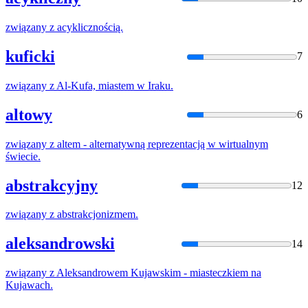
związany
z
acyklicznością.
kuficki
7
związany
z
Al-Kufa, miastem
w
Iraku.
altowy
6
związany
z
altem - alternatywną reprezentacją
w
wirtualnym
świecie.
abstrakcyjny
12
związany
z
abstrakcjonizmem.
aleksandrowski
14
związany
z
Aleksandrowem Kujawskim - miasteczkiem na
Kujawach.