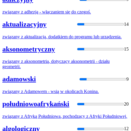
związany
z
adhezją - włączaniem się do czegoś.
aktualizacyjny
14
związany
z
aktualizacją, dodatkiem do programu lub urządzenia.
aksonometryczny
15
związany
z
aksonometrią, dotyczący aksonometrii - działu
geometrii.
adamowski
9
związany
z
Adamowem - wsią
w
okolicach Konina.
południowoafrykański
20
związany
z
Afryką Południową, pochodzący
z
Afryki Południowej.
algologiczny
12