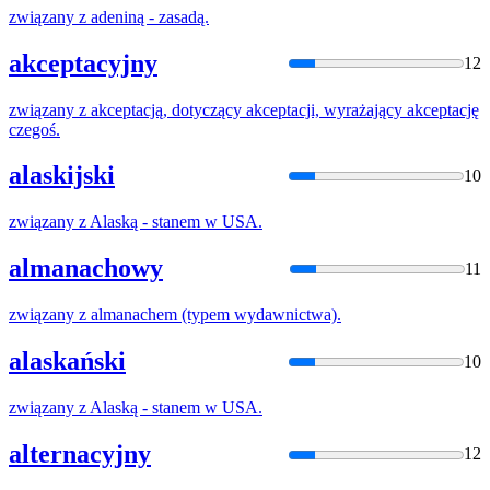
związany
z
adeniną - zasadą.
akceptacyjny
12
związany
z
akceptacją, dotyczący akceptacji, wyrażający akceptację
czegoś.
alaskijski
10
związany
z
Alaską - stanem
w
USA.
almanachowy
11
związany
z
almanachem (typem wydawnictwa).
alaskański
10
związany
z
Alaską - stanem
w
USA.
alternacyjny
12