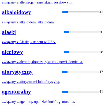
związany
z
alternacją - zjawiskiem językowym.
alkaloidowy
11
związany
z
alkaloidem, alkaloidami.
alaski
6
związany
z
Alaską - stanem
w
USA.
alertowy
8
związany
z
alertem, dotyczący alertu - powiadomienia.
aforystyczny
12
związany
z
aforyzmami lub aforystyką.
agenturalny
11
związany
z
agenturą, np. działalność agenturalna.