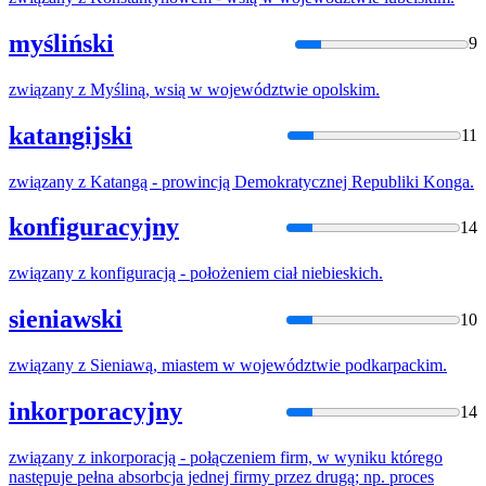
myśliński
9
związany
z
Myśliną, wsią
w
województwie opolskim.
katangijski
11
związany
z
Katangą - prowincją Demokratycznej Republiki Konga.
konfiguracyjny
14
związany
z
konfiguracją - położeniem ciał niebieskich.
sieniawski
10
związany
z
Sieniawą, miastem
w
województwie podkarpackim.
inkorporacyjny
14
związany
z
inkorporacją - połączeniem firm,
w
wyniku którego
następuje pełna absorbcja jednej firmy przez drugą; np. proces