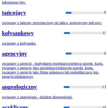
inkorporacyjny.
tańcujący
9
związany
z
tańcem, przeznaczony do tańca, poświęcony tańcowi.
kołysankowy
11
związany
z
kołysanką.
agencyjny
9
związany
z
agencją - budynkiem przedstawicielstwa urzędu, kraju.
związany
z
agencją jako przedstawicielstwem urzędu, kraju.
związany
z
agencją jako firmą usługową lub pośredniczącą (np.
agencja reklamowa).
angeologiczny
13
związany
z
angeologią - działem demonologii.
acykliczny
10