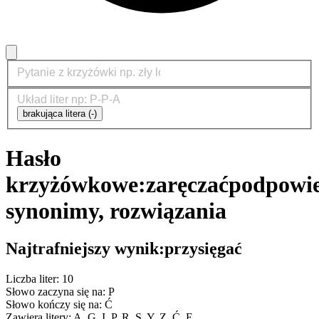
brakująca litera (-)
Hasło
krzyżówkowe:
zaręczać
podpowie
synonimy, rozwiązania
Najtrafniejszy wynik:
przysięgać
Liczba liter: 10
Słowo zaczyna się na: P
Słowo kończy się na: Ć
Zawiera litery: A, G, I, P, R, S, Y, Z, Ć, Ę