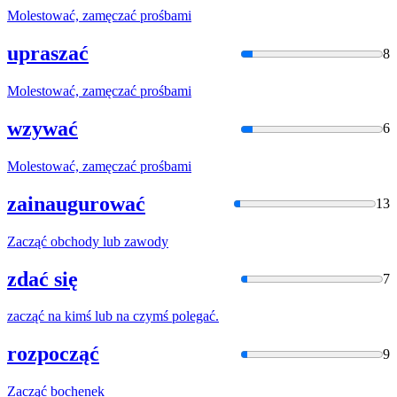
Molestować,
zamęcza
ć prośbami
upraszać
8
Molestować,
zamęcza
ć prośbami
wzywać
6
Molestować,
zamęcza
ć prośbami
zainaugurować
13
Zacząć
obchody lub zawody
zdać się
7
zacząć
na kimś lub na czymś polegać.
rozpocząć
9
Zacząć
bochenek