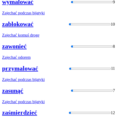
wymalować
9
Zajechać
podczas bijatyki
zablokować
10
Zajechać
komuś drogę
zawonieć
8
Zajechać
odorem
przymalować
11
Zajechać
podczas bijatyki
zasunąć
7
Zajechać
podczas bijatyki
zaśmierdzieć
12