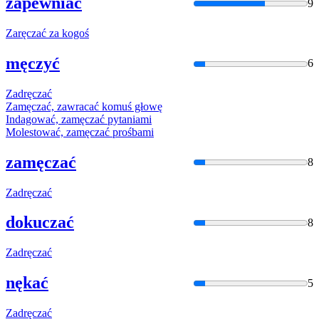
zapewniać
9
Zaręczać
za kogoś
męczyć
6
Zadręcza
ć
Zamęcza
ć, zawracać komuś głowę
Indagować,
zamęcza
ć pytaniami
Molestować,
zamęcza
ć prośbami
zamęczać
8
Zadręcza
ć
dokuczać
8
Zadręcza
ć
nękać
5
Zadręcza
ć