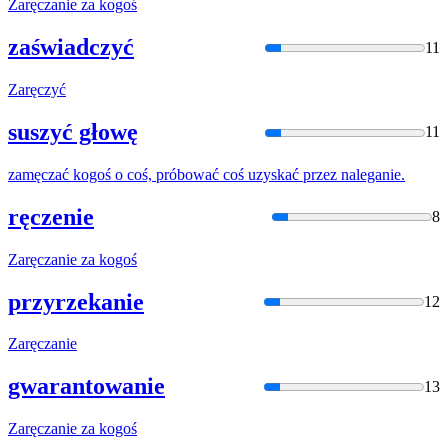
Zaręcza
nie za kogoś
zaświadczyć
11
Zaręczyć
suszyć głowę
11
zamęcza
ć kogoś o coś, próbować coś uzyskać przez naleganie.
ręczenie
8
Zaręcza
nie za kogoś
przyrzekanie
12
Zaręcza
nie
gwarantowanie
13
Zaręcza
nie za kogoś