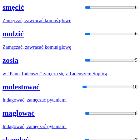
smęcić
6
Zamęcza
ć, zawracać komuś głowę
nudzić
6
Zamęcza
ć, zawracać komuś głowę
zosia
5
w "Panu Tadeuszu"
zaręcza
się z Tadeuszem Soplicą
molestować
10
Indagować,
zamęcza
ć pytaniami
maglować
8
Indagować,
zamęcza
ć pytaniami
skamlać
7