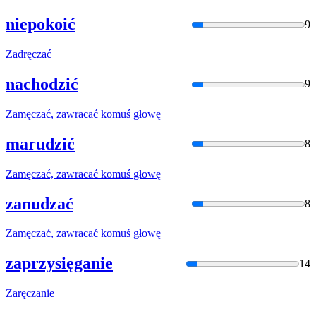
niepokoić
9
Zadręcza
ć
nachodzić
9
Zamęcza
ć, zawracać komuś głowę
marudzić
8
Zamęcza
ć, zawracać komuś głowę
zanudzać
8
Zamęcza
ć, zawracać komuś głowę
zaprzysięganie
14
Zaręcza
nie