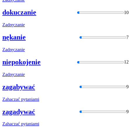
dokuczanie
10
Zadręcza
nie
nękanie
7
Zadręcza
nie
niepokojenie
12
Zadręcza
nie
zagabywać
9
Zahaczać
pytaniami
zagadywać
9
Zahaczać
pytaniami