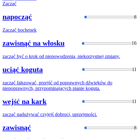
Zacząć
napocząć
8
Zacząć
bochenek
zawisnąć na włosku
16
zacząć
być o krok od niepowodzenia, niekorzystnej zmiany.
uciąć koguta
11
zacząć
fałszować, przejść od poprawnych dźwięków do
niepoprawnych, przypominających pianie koguta.
wejść na kark
11
zacząć
nadużywać czyjejś dobroci, uprzejmości.
zawisnąć
8