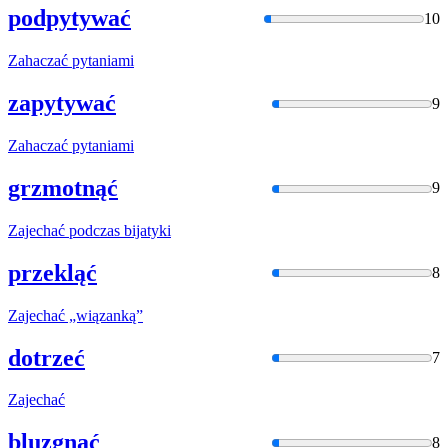
podpytywać
10
Zahaczać
pytaniami
zapytywać
9
Zahaczać
pytaniami
grzmotnąć
9
Zajechać
podczas bijatyki
przekląć
8
Zajechać
„wiązanką”
dotrzeć
7
Zajechać
bluzgnąć
8