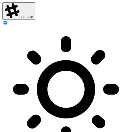
haslator