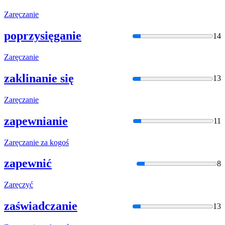
Zaręcza
nie
poprzysięganie
14
Zaręcza
nie
zaklinanie się
13
Zaręcza
nie
zapewnianie
11
Zaręcza
nie za kogoś
zapewnić
8
Zaręczyć
zaświadczanie
13