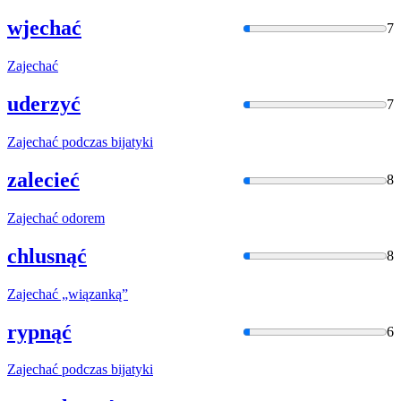
wjechać
7
Zajechać
uderzyć
7
Zajechać
podczas bijatyki
zalecieć
8
Zajechać
odorem
chlusnąć
8
Zajechać
„wiązanką”
rypnąć
6
Zajechać
podczas bijatyki