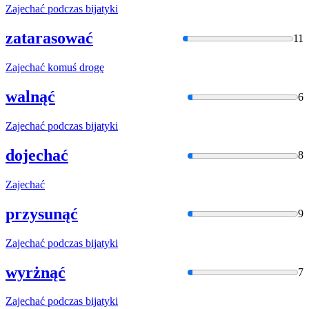
Zajechać
podczas bijatyki
zatarasować
11
Zajechać
komuś drogę
walnąć
6
Zajechać
podczas bijatyki
dojechać
8
Zajechać
przysunąć
9
Zajechać
podczas bijatyki
wyrżnąć
7
Zajechać
podczas bijatyki