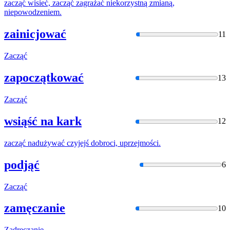
zacząć
wisieć,
zacząć
zagrażać niekorzystną zmianą,
niepowodzeniem.
zainicjować
11
Zacząć
zapoczątkować
13
Zacząć
wsiąść na kark
12
zacząć
nadużywać czyjejś dobroci, uprzejmości.
podjąć
6
Zacząć
zamęczanie
10
Zadręcza
nie