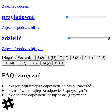
Zajechać
odorem
przyładować
11
Zajechać
podczas bijatyki
zdzielić
8
Zajechać
podczas bijatyki
Długość:
Wszystkie
5
(2)
6
(13)
7
(10)
8
(21)
9
(11)
10
(8)
11
(14)
12
(7)
13
(7)
14
(2)
16
(1)
FAQ: zaręczać
Jaka jest najtrafniejsza odpowiedź na hasło „zaręczać”?
Ile znaków ma najlepsza odpowiedź „przysięgać”?
Jakie są inne odpowiedzi pasujące do „zaręczać”?