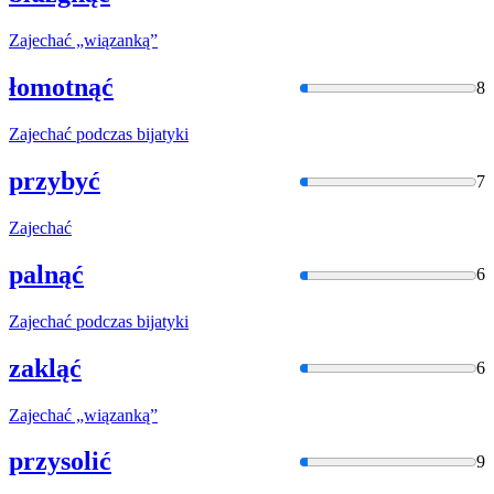
Zajechać
„wiązanką”
łomotnąć
8
Zajechać
podczas bijatyki
przybyć
7
Zajechać
palnąć
6
Zajechać
podczas bijatyki
zakląć
6
Zajechać
„wiązanką”
przysolić
9