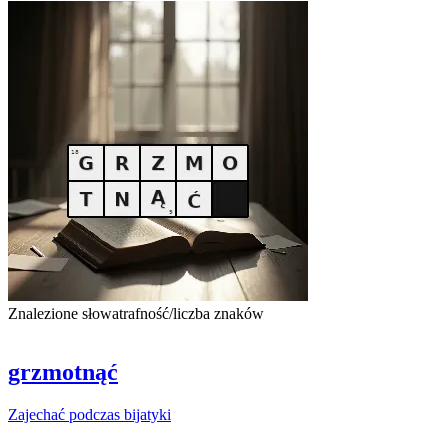
Znalezione słowa
trafność/liczba znaków
grzmotnąć
Zajechać
podczas
bijatyki