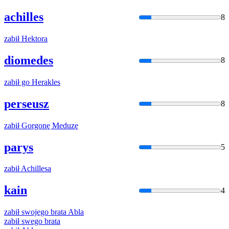
achilles
8
zabił
Hektora
diomedes
8
zabił
go Herakles
perseusz
8
zabił
Gorgonę Meduzę
parys
5
zabił
Achillesa
kain
4
zabił
swojego brata Abla
zabił
swego brata