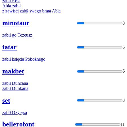
zabił
Abla
Abla
zabił
z
zawiści
zabił
swego brata Abla
minotaur
8
zabił
go Tezeusz
tatar
5
zabił
księcia Pobożnego
makbet
6
zabił
Duncana
zabił
Dunkana
set
3
zabił
Ozyrysa
bellerofont
11