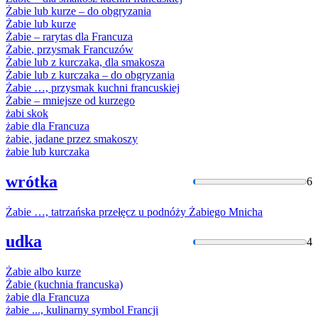
Żabie
lub kurze – do obgryzania
Żabie
lub kurze
Żabie
– rarytas dla Francuza
Żabie
, przysmak Francuzów
Żabie
lub
z
kurczaka, dla smakosza
Żabie
lub
z
kurczaka – do obgryzania
Żabie
…, przysmak kuchni francuskiej
Żabie
– mniejsze od kurzego
żabi
skok
żabie
dla Francuza
żabie
, jadane przez smakoszy
żabie
lub kurczaka
wrótka
6
Żabie
…, tatrzańska przełęcz u podnóży Żabiego Mnicha
udka
4
Żabie
albo kurze
Żabie
(kuchnia francuska)
żabie
dla Francuza
żabie
..., kulinarny symbol Francji