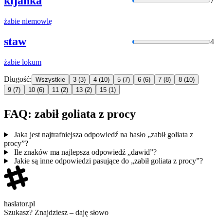
kijanka
7
żabie
niemowlę
staw
4
żabie
lokum
Długość:
Wszystkie
3
(3)
4
(10)
5
(7)
6
(6)
7
(8)
8
(10)
9
(7)
10
(6)
11
(2)
13
(2)
15
(1)
FAQ: zabił goliata z procy
Jaka jest najtrafniejsza odpowiedź na hasło „zabił goliata z
procy”?
Ile znaków ma najlepsza odpowiedź „dawid”?
Jakie są inne odpowiedzi pasujące do „zabił goliata z procy”?
haslator.pl
Szukasz? Znajdziesz – daję słowo