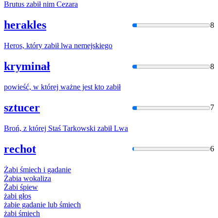
Brutus
zabił
nim Cezara
herakles
8
Heros, który
zabił
lwa nemejskiego
kryminał
8
powieść, w której ważne jest kto
zabił
sztucer
7
Broń,
z
której Staś Tarkowski
zabił
Lwa
rechot
6
Żabi
śmiech i gadanie
Żabia
wokaliza
Żabi
śpiew
żabi
głos
żabie
gadanie lub śmiech
żabi
śmiech