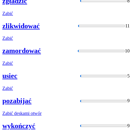
zgładzić
8
Zabić
zlikwidować
11
Zabić
zamordować
10
Zabić
usiec
5
Zabić
pozabijać
9
Zabić
deskami otwór
wykończyć
9