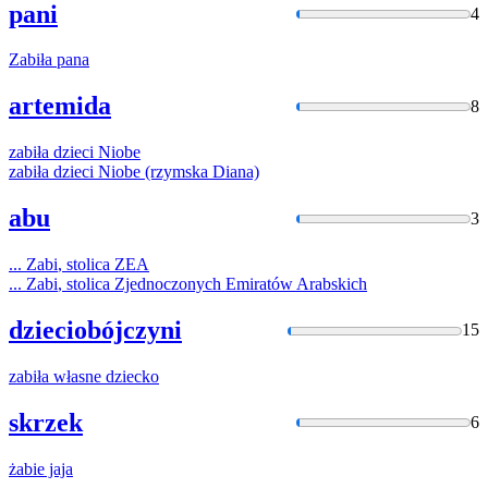
pani
4
Zabiła
pana
artemida
8
zabiła
dzieci Niobe
zabiła
dzieci Niobe (rzymska Diana)
abu
3
...
Zabi
, stolica ZEA
...
Zabi
, stolica Zjednoczonych Emiratów Arabskich
dzieciobójczyni
15
zabiła
własne dziecko
skrzek
6
żabie
jaja