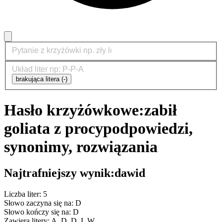
brakująca litera (-)
Hasło krzyżówkowe:
zabił
goliata z procy
podpowiedzi,
synonimy, rozwiązania
Najtrafniejszy wynik:
dawid
Liczba liter: 5
Słowo zaczyna się na: D
Słowo kończy się na: D
Zawiera litery: A, D, D, I, W