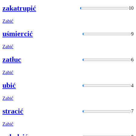
zakatrupić
10
Zabić
uśmiercić
9
Zabić
zatłuc
6
Zabić
ubić
4
Zabić
stracić
7
Zabić