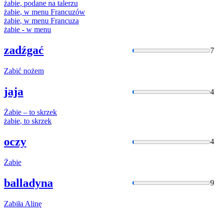
żabie
, podane na talerzu
żabie
, w menu Francuzów
żabie
, w menu Francuza
żabie
- w menu
zadźgać
7
Zabić
nożem
jaja
4
Żabie
– to skrzek
żabie
, to skrzek
oczy
4
Żabie
balladyna
9
Zabiła
Alinę