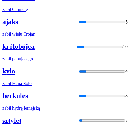
zabił
Chimerę
ajaks
5
zabił
wielu Trojan
królobójca
10
zabił
panującego
kylo
4
zabił
Hana Solo
herkules
8
zabił
hydrę lernejską
sztylet
7