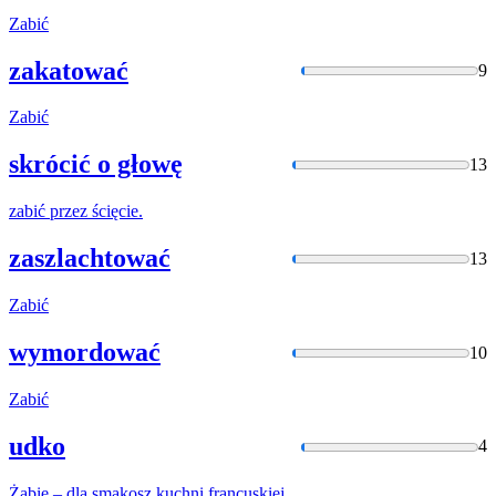
Zabić
zakatować
9
Zabić
skrócić o głowę
13
zabić
przez ścięcie.
zaszlachtować
13
Zabić
wymordować
10
Zabić
udko
4
Żabie
– dla smakosz kuchni francuskiej