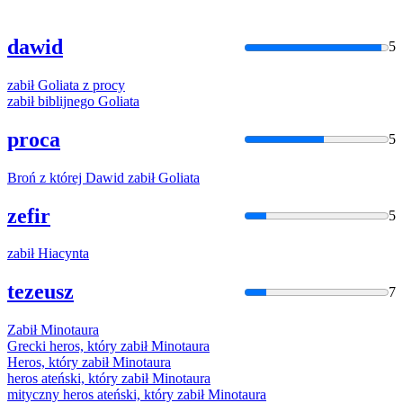
dawid
5
zabił
Goliata
z
procy
zabił
biblijnego
Goliata
proca
5
Broń
z
której Dawid
zabił
Goliata
zefir
5
zabił
Hiacynta
tezeusz
7
Zabił
Minotaura
Grecki heros, który
zabił
Minotaura
Heros, który
zabił
Minotaura
heros ateński, który
zabił
Minotaura
mityczny heros ateński, który
zabił
Minotaura