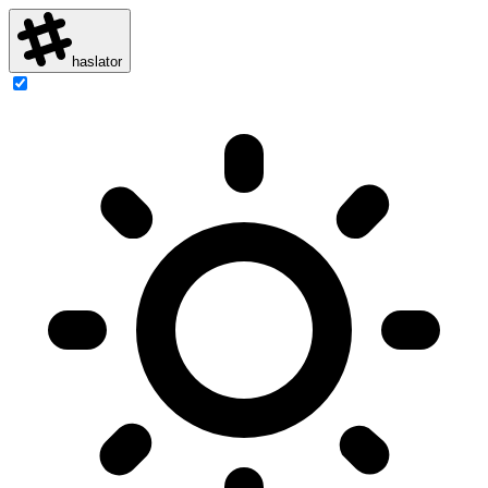
haslator