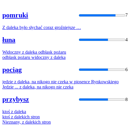
pomruki
7
Z
daleka
było słychać coraz groźniejsze …
łuna
4
Widoczny
z
daleka
odblask pożaru
odblask pożaru widoczny
z
daleka
pociąg
6
jedzie
z
daleka
, na nikogo nie czeka w piosence Rynkowskiego
Jedzie ...
z
daleka
, na nikogo nie czeka
przybysz
8
ktoś
z
daleka
ktoś
z
daleki
ch stron
Nieznany,
z
daleki
ch stron