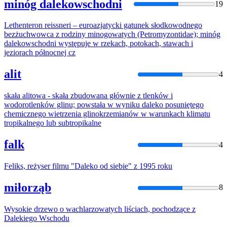
minóg dalekowschodni
19
Lethenteron reissneri – euroazjatycki gatunek słodkowodnego
bezżuchwowca
z
rodziny minogowatych (Petromyzontidae); minóg
daleko
wschodni występuje w rzekach, potokach, stawach i
jeziorach północnej cz
alit
4
skała alitowa - skała zbudowana głównie
z
tlenków i
wodorotlenków glinu; powstała w wyniku
daleko
posuniętego
chemicznego wietrzenia glinokrzemianów w warunkach klimatu
tropikalnego lub subtropikalne
falk
4
Feliks, reżyser filmu "
Daleko
od siebie"
z
1995 roku
miłorząb
8
Wysokie drzewo o wachlarzowatych liściach, pochodzące
z
Daleki
ego Wschodu