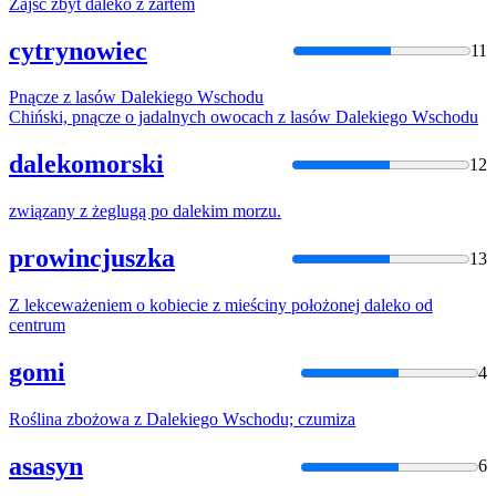
Zajść zbyt
daleko
z
żartem
cytrynowiec
11
Pnącze
z
lasów
Daleki
ego Wschodu
Chiński, pnącze o jadalnych owocach
z
lasów
Daleki
ego Wschodu
dalekomorski
12
związany
z
żeglugą po
daleki
m morzu.
prowincjuszka
13
Z
lekceważeniem o kobiecie
z
mieściny położonej
daleko
od
centrum
gomi
4
Roślina zbożowa
z
Daleki
ego Wschodu; czumiza
asasyn
6