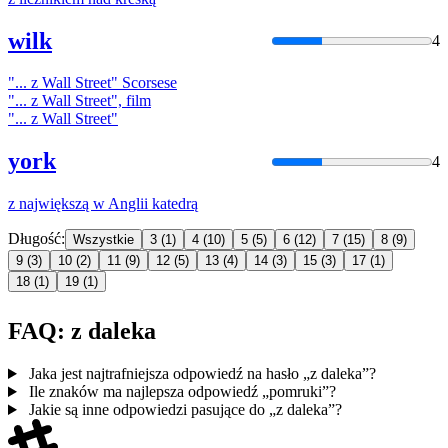
wilk
4
"...
z
Wall Street" Scorsese
"...
z
Wall Street", film
"...
z
Wall Street"
york
4
z
największą w Anglii katedrą
Długość:
Wszystkie
3
(1)
4
(10)
5
(5)
6
(12)
7
(15)
8
(9)
9
(3)
10
(2)
11
(9)
12
(5)
13
(4)
14
(3)
15
(3)
17
(1)
18
(1)
19
(1)
FAQ: z daleka
Jaka jest najtrafniejsza odpowiedź na hasło „z daleka”?
Ile znaków ma najlepsza odpowiedź „pomruki”?
Jakie są inne odpowiedzi pasujące do „z daleka”?