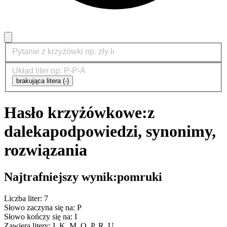
brakująca litera (-)
Hasło krzyżówkowe:
z
daleka
podpowiedzi, synonimy,
rozwiązania
Najtrafniejszy wynik:
pomruki
Liczba liter: 7
Słowo zaczyna się na: P
Słowo kończy się na: I
Zawiera litery: I, K, M, O, P, R, U