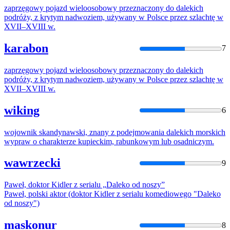
zaprzęgowy pojazd wieloosobowy przeznaczony do
daleki
ch
podróży,
z
krytym nadwoziem, używany w Polsce przez szlachtę w
XVII–XVIII w.
karabon
7
zaprzęgowy pojazd wieloosobowy przeznaczony do
daleki
ch
podróży,
z
krytym nadwoziem, używany w Polsce przez szlachtę w
XVII–XVIII w.
wiking
6
wojownik skandynawski, znany
z
podejmowania
daleki
ch morskich
wypraw o charakterze kupieckim, rabunkowym lub osadniczym.
wawrzecki
9
Paweł, doktor Kidler
z
serialu „
Daleko
od noszy”
Paweł, polski aktor (doktor Kidler
z
serialu komediowego "
Daleko
od noszy")
maskonur
8