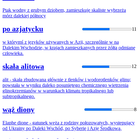
Ptak wodny
z
grubym dziobem, zamieszkuje skaliste wybrzeża
mórz
daleki
ej północy
po azjatycku
11
w którymś
z
języków używanych w Azji, szczególnie w na
Daleki
m Wschodzie, w krajach zamieszkanych przez żółtą odmianę
człowieka.
skała alitowa
12
alit - skała zbudowana głównie
z
tlenków i wodorotlenków glinu;
powstała w wyniku
daleko
posuniętego chemicznego wietrzenia
glinokrzemianów w warunkach klimatu tropikalnego lub
subtropikalnego.
wąż diony
8
Elaphe dione - gatunek węża
z
rodziny połozowatych, występujący
od Ukrainy po
Daleki
Wschód, po Syberię i Azję Środkową.