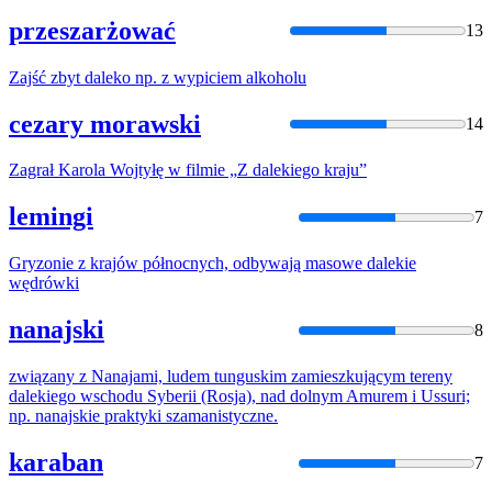
przeszarżować
13
Zajść zbyt
daleko
np.
z
wypiciem alkoholu
cezary morawski
14
Zagrał Karola Wojtyłę w filmie „
Z
daleki
ego kraju”
lemingi
7
Gryzonie
z
krajów północnych, odbywają masowe
daleki
e
wędrówki
nanajski
8
związany
z
Nanajami, ludem tunguskim zamieszkującym tereny
daleki
ego wschodu Syberii (Rosja), nad dolnym Amurem i Ussuri;
np. nanajskie praktyki szamanistyczne.
karaban
7