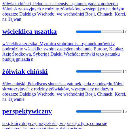
żółwiak chiński, Pelodiscus sinensis – gatunek gada
z
podrzędu
żółwi skrytoszyjnych
z
rodziny żółwiaków, występujący na dużym
obszarze
Daleki
go Wschodu: we wschodniej Rosji, Chinach, Korei,
na Tajwan
wścieklica uszatka
17
wścieklica szorstka, Myrmica scabrinodis – gatunek mrówki
z
podrodziny wścieklic; swoim zasięgiem obejmuje Europę, Kaukaz,
Azję Środkową, Syberię i
Daleki
Wschód; mrówki tego gatunku
budują gniazda n
żółwiak chiński
14
żółw chiński, Pelodiscus sinensis – gatunek gada
z
podrzędu żółwi
skrytoszyjnych
z
rodziny żółwiaków, występujący na dużym
obszarze
Daleki
go Wschodu: we wschodniej Rosji, Chinach, Korei,
na Tajwanie
perspektywiczny
15
taki, który dotyczy przyszłości, wiąże się
z
tym, co ma się
wydarzyć, jest przyszłościowy,
daleko
siężny.