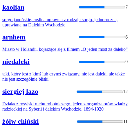
kaolian
7
sorgo japońskie, roślina uprawna
z
rodzaju sorgo, jednoroczna,
uprawiana na
Daleki
m Wschodzie
arnhem
6
Miasto w Holandii, kojarzące się
z
filmem „O jeden most za
daleko
”
niedaleki
9
taki, który jest
z
kimś lub czymś związany, nie jest
daleki
, ale także
nie jest szczególnie bliski.
siergiej łazo
12
Działacz rosyjski ruchu robotniczego, jeden
z
organizatorów władzy
radzieckiej na Syberii i
daleki
m Wschodzie, 1894-1920
żółw chiński
11