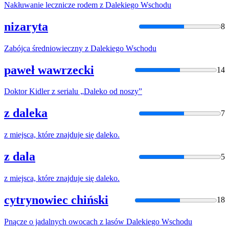
Nakłuwanie lecznicze rodem
z
Daleki
ego Wschodu
nizaryta
8
Zabójca średniowieczny
z
Daleki
ego Wschodu
paweł wawrzecki
14
Doktor Kidler
z
serialu „
Daleko
od noszy”
z daleka
7
z
miejsca, które znajduje się
daleko
.
z dala
5
z
miejsca, które znajduje się
daleko
.
cytrynowiec chiński
18
Pnącze o jadalnych owocach
z
lasów
Daleki
ego Wschodu