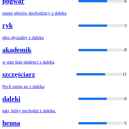
pogwar
6
szmer głosów dochodzący
z
daleka
ryk
3
głos słyszalny
z
daleka
akademik
8
w nim śpią studenci
z
daleka
szczęściarz
11
Pech omija go
z
daleka
daleki
6
taki, który pochodzi
z
daleka
.
henna
5