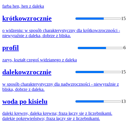
farba hen, hen
z
daleka
krótkowzrocznie
15
o widzeniu: w sposób charakterystyczny dla krótkowzroczności -
niewyraźnie
z
daleka
, dobrze
z
bliska.
profil
6
zarys, kształt czegoś widzianego
z
daleka
dalekowzrocznie
15
w sposób charakterystyczny dla nadwzroczności - niewyraźnie
z
bliska, dobrze
z
daleka
.
woda po kisielu
13
daleki
krewny,
daleka
krewna; fraza łączy się
z
liczebnikami.
daleki
e pokrewieństwo; fraza łączy się
z
liczebnikami.