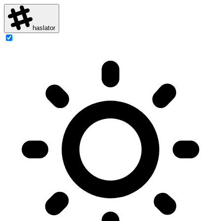
haslator