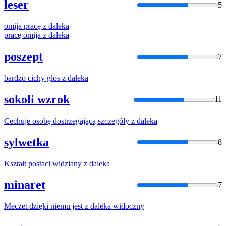
leser
5
omija pracę
z
daleka
pracę omija
z
daleka
poszept
7
bardzo cichy głos
z
daleka
sokoli wzrok
11
Cechuje osobę dostrzegającą szczegóły
z
daleka
sylwetka
8
Kształt postaci widziany
z
daleka
minaret
7
Meczet dzięki niemu jest
z
daleka
widoczny