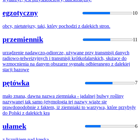
egzotyczny
10
obcy, nietutejszy, taki, który pochodzi
z
daleki
ch stron.
przemiennik
11
urządzenie nadawczo-odiorcze, używane przy transmisji danych
radiowo-telweizyjnych i transmisji krótkofalarskich, służące do
wzmocnienia na danym obszarze sygnału odbieranego
z
daleki
ej
stacji bazowe
pętówka
7
mało znana, dawna nazwa ziemniaka - jadalnej bulwy rośliny
nazywanej tak samo (etymologia tej nazwy wiąże się
prawdopodobnie
z
faktem, iż ziemniaki to warzywa, które przybyły
do Polski
z
daleki
ch kra
ułamek
6
z
licznikiem nad kreską