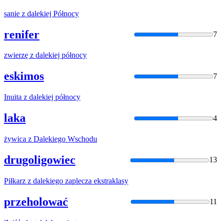
sanie
z
daleki
ej Północy
renifer
7
zwierzę
z
daleki
ej północy
eskimos
7
Inuita
z
daleki
ej północy
laka
4
żywica
z
Daleki
ego Wschodu
drugoligowiec
13
Piłkarz
z
daleki
ego zaplecza ekstraklasy
przeholować
11