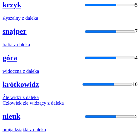
krzyk
5
słyszalny
z
daleka
snajper
7
trafia
z
daleka
góra
4
widoczna
z
daleka
krótkowidz
10
Źle widzi
z
daleka
Człowiek źle widzący
z
daleka
nieuk
5
omija książki
z
daleka