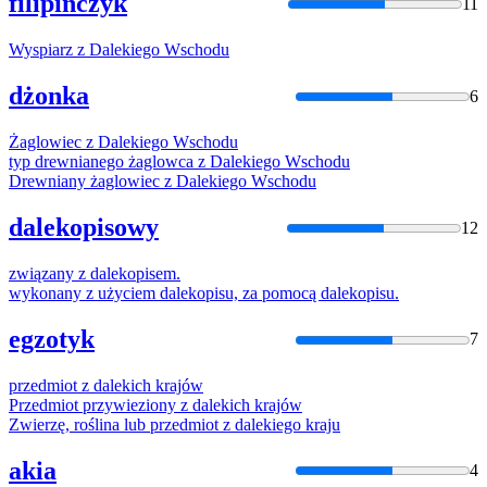
filipińczyk
11
Wyspiarz
z
Daleki
ego Wschodu
dżonka
6
Żaglowiec
z
Daleki
ego Wschodu
typ drewnianego żaglowca
z
Daleki
ego Wschodu
Drewniany żaglowiec
z
Daleki
ego Wschodu
dalekopisowy
12
związany
z
daleko
pisem.
wykonany
z
użyciem
daleko
pisu, za pomocą
daleko
pisu.
egzotyk
7
przedmiot
z
daleki
ch krajów
Przedmiot przywieziony
z
daleki
ch krajów
Zwierzę, roślina lub przedmiot
z
daleki
ego kraju
akia
4