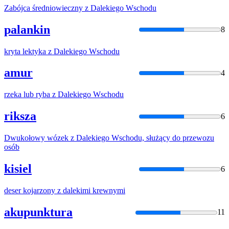
Zabójca średniowieczny
z
Daleki
ego Wschodu
palankin
8
kryta lektyka
z
Daleki
ego Wschodu
amur
4
rzeka lub ryba
z
Daleki
ego Wschodu
riksza
6
Dwukołowy wózek
z
Daleki
ego Wschodu, służący do przewozu
osób
kisiel
6
deser kojarzony
z
daleki
mi krewnymi
akupunktura
11