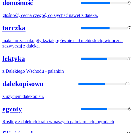
donośność
9
głośność, cecha czegoś, co słychać nawet
z
daleka
.
tarczka
7
mała tarcza - okrągły kształt, głównie ciał niebieskich; widoczna
zazwyczaj
z
daleka
.
lektyka
7
z
Daleki
ego Wschodu - palankin
dalekopisowo
12
z
użyciem
daleko
pisu.
egzoty
6
Rośliny
z
daleki
ch krain w naszych palmiarniach, ogrodach