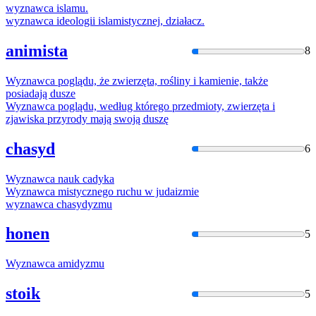
wyznawca
islamu.
wyznawca
ideologii islamistycznej, działacz.
animista
8
Wyznawca
poglądu, że zwierzęta, rośliny i kamienie, także
posiadają dusze
Wyznawca
poglądu, według którego przedmioty, zwierzęta i
zjawiska przyrody mają swoją duszę
chasyd
6
Wyznawca
nauk cadyka
Wyznawca
mistycznego ruchu
w
judaizmie
wyznawca
chasydyzmu
honen
5
Wyznawca
amidyzmu
stoik
5