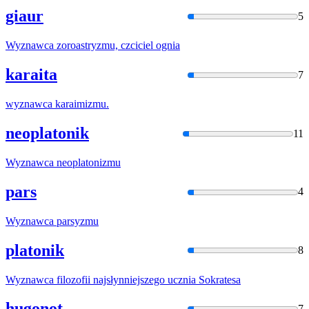
giaur
5
Wyznawca
zoroastryzmu, czciciel ognia
karaita
7
wyznawca
karaimizmu.
neoplatonik
11
Wyznawca
neoplatonizmu
pars
4
Wyznawca
parsyzmu
platonik
8
Wyznawca
filozofii najsłynniejszego ucznia Sokratesa
hugonot
7