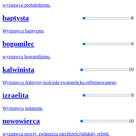
wyznawca
probabilizmu.
baptysta
8
Wyznawca
baptyzmu
bogomilec
9
wyznawca
bogomilizmu.
kalwinista
10
Wyznawca
doktryny kościoła ewangelicko-reformowanego
izraelita
9
Wyznawca
judaizmu
nowowierca
10
wyznawca
nowej, zwłaszcza niechrześcijańskiej, religii.