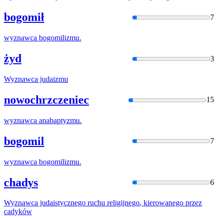
bogomił
7
wyznawca
bogomilizmu.
żyd
3
Wyznawca
judaizmu
nowochrzczeniec
15
wyznawca
anabaptyzmu.
bogomil
7
wyznawca
bogomilizmu.
chadys
6
Wyznawca
judaistycznego ruchu
religijnego
, kierowanego przez
cadyków