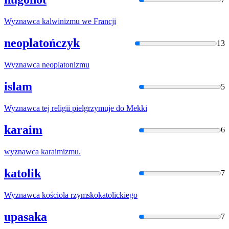
Wyznawca
kalwinizmu we Francji
neoplatończyk
13
Wyznawca
neoplatonizmu
islam
5
Wyznawca
tej religii pielgrzymuje do Mekki
karaim
6
wyznawca
karaimizmu.
katolik
7
Wyznawca
kościoła rzymskokatolickiego
upasaka
7