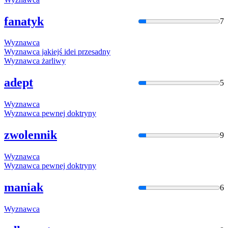
fanatyk
7
Wyznawca
Wyznawca
jakiejś idei przesadny
Wyznawca
żarliwy
adept
5
Wyznawca
Wyznawca
pewnej doktryny
zwolennik
9
Wyznawca
Wyznawca
pewnej doktryny
maniak
6
Wyznawca