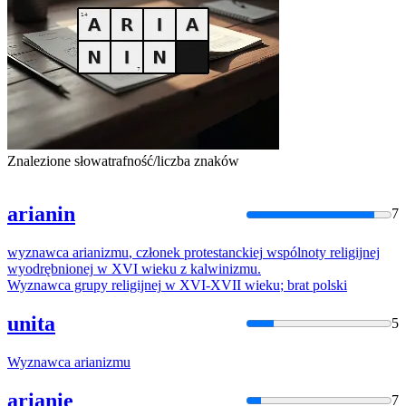
Znalezione słowa
trafność/liczba znaków
arianin
7
wyznawca
arianizmu
,
członek
protestanckiej
wspólnoty
religijnej
wyodrębnionej
w
XVI
wieku
z kalwinizmu.
Wyznawca
grupy
religijnej
w
XVI
-XVII
wieku
; brat polski
unita
5
Wyznawca
arianizmu
arianie
7