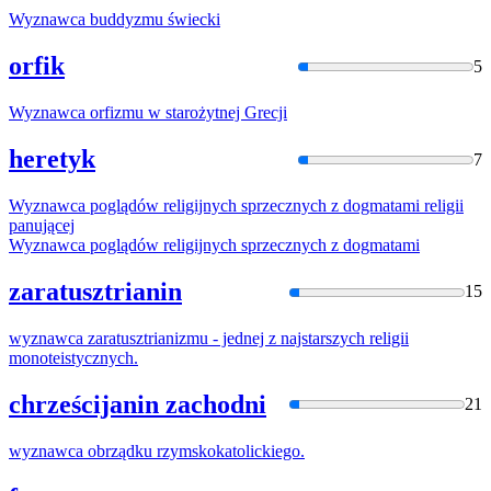
Wyznawca
buddyzmu świecki
orfik
5
Wyznawca
orfizmu
w
starożytnej Grecji
heretyk
7
Wyznawca
poglądów religijnych sprzecznych z dogmatami religii
panującej
Wyznawca
poglądów religijnych sprzecznych z dogmatami
zaratusztrianin
15
wyznawca
zaratusztrianizmu - jednej z najstarszych religii
monoteistycznych.
chrześcijanin zachodni
21
wyznawca
obrządku rzymskokatolickiego.