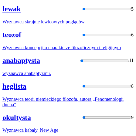
lewak
5
Wyznawca
skrajnie lewicowych poglądów
teozof
6
Wyznawca
koncepcji o charakterze filozoficznym i
religijnym
anabaptysta
11
wyznawca
anabaptyzmu.
heglista
8
Wyznawca
teorii niemieckiego filozofa, autora „Fenomenologii
ducha”
okultysta
9
Wyznawca
kabały, New Age