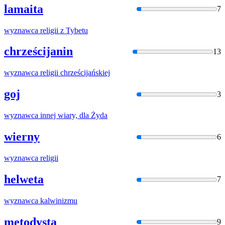
lamaita
7
wyznawca
religii z Tybetu
chrześcijanin
13
wyznawca
religii chrześcijańskiej
goj
3
wyznawca
innej wiary, dla Żyda
wierny
6
wyznawca
religii
helweta
7
wyznawca
kalwinizmu
metodysta
9