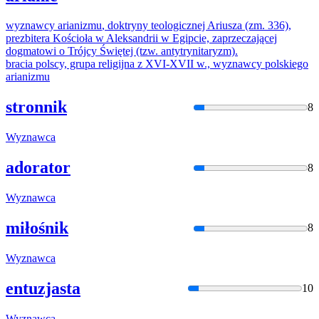
wyznawcy
arianizmu
, doktryny teologicznej Ariusza (zm. 336),
prezbitera Kościoła
w
Aleksandrii
w
Egipcie, zaprzeczającej
dogmatowi o Trójcy Świętej (tzw. antytrynitaryzm).
bracia polscy, grupa
religijna
z
XVI
-XVII
w
.,
wyznawcy
polskiego
arianizmu
stronnik
8
Wyznawca
adorator
8
Wyznawca
miłośnik
8
Wyznawca
entuzjasta
10
Wyznawca