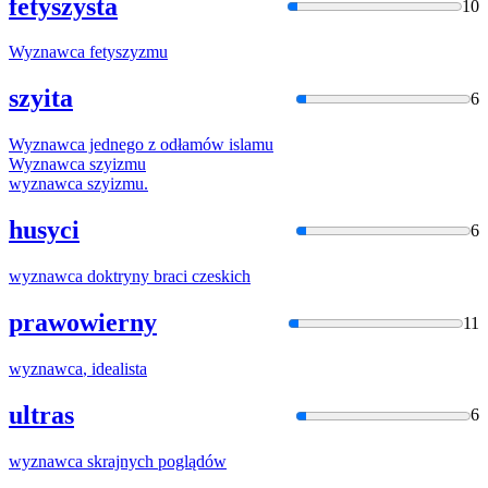
fetyszysta
10
Wyznawca
fetyszyzmu
szyita
6
Wyznawca
jednego z odłamów islamu
Wyznawca
szyizmu
wyznawca
szyizmu.
husyci
6
wyznawca
doktryny braci czeskich
prawowierny
11
wyznawca
, idealista
ultras
6
wyznawca
skrajnych poglądów