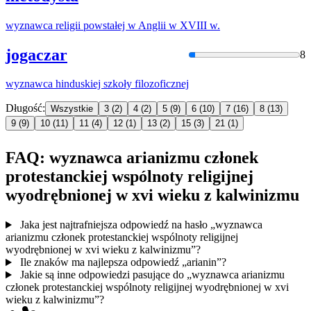
wyznawca
religii powstałej
w
Anglii
w
XVIII
w
.
jogaczar
8
wyznawca
hinduskiej szkoły filozoficznej
Długość:
Wszystkie
3
(2)
4
(2)
5
(9)
6
(10)
7
(16)
8
(13)
9
(9)
10
(11)
11
(4)
12
(1)
13
(2)
15
(3)
21
(1)
FAQ: wyznawca arianizmu członek
protestanckiej wspólnoty religijnej
wyodrębnionej w xvi wieku z kalwinizmu
Jaka jest najtrafniejsza odpowiedź na hasło „wyznawca
arianizmu członek protestanckiej wspólnoty religijnej
wyodrębnionej w xvi wieku z kalwinizmu”?
Ile znaków ma najlepsza odpowiedź „arianin”?
Jakie są inne odpowiedzi pasujące do „wyznawca arianizmu
członek protestanckiej wspólnoty religijnej wyodrębnionej w xvi
wieku z kalwinizmu”?