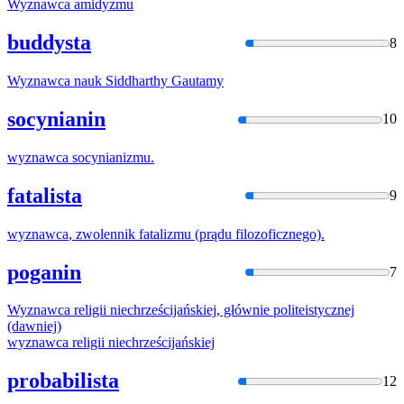
Wyznawca
amidyzmu
buddysta
8
Wyznawca
nauk Siddharthy Gautamy
socynianin
10
wyznawca
socynianizmu.
fatalista
9
wyznawca
, zwolennik fatalizmu (prądu filozoficznego).
poganin
7
Wyznawca
religii niechrześcijańskiej, głównie politeistycznej
(dawniej)
wyznawca
religii niechrześcijańskiej
probabilista
12