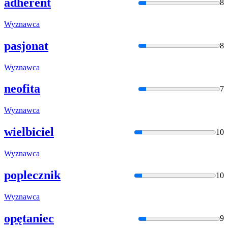
adherent
8
Wyznawca
pasjonat
8
Wyznawca
neofita
7
Wyznawca
wielbiciel
10
Wyznawca
poplecznik
10
Wyznawca
opętaniec
9