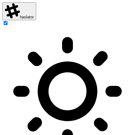
haslator