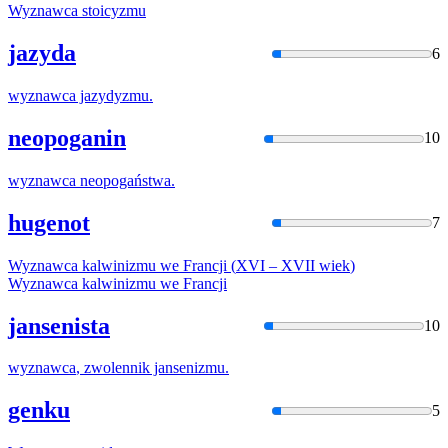
Wyznawca
stoicyzmu
jazyda
6
wyznawca
jazydyzmu.
neopoganin
10
wyznawca
neopogaństwa.
hugenot
7
Wyznawca
kalwinizmu we Francji (
XVI
– XVII
wiek
)
Wyznawca
kalwinizmu we Francji
jansenista
10
wyznawca
, zwolennik jansenizmu.
genku
5