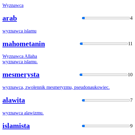
Wyznawca
arab
4
wyznawca
islamu
mahometanin
11
Wyznawca
Allaha
wyznawca
islamu.
mesmerysta
10
wyznawca
, zwolennik mesmeryzmu, pseudonaukowiec.
alawita
7
wyznawca
alawizmu.
islamista
9