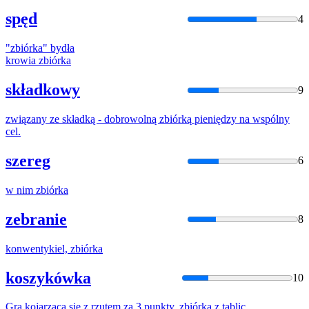
spęd
4
"
zbiórka
" bydła
krowia
zbiórka
składkowy
9
związany ze składką - dobrowolną
zbiórką
pieniędzy na wspólny
cel.
szereg
6
w nim
zbiórka
zebranie
8
konwentykiel,
zbiórka
koszykówka
10
Gra kojarząca się z rzutem za 3 punkty,
zbiórką
z tablic