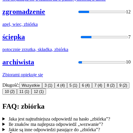
zgromadzenie
12
apel, wiec,
zbiórka
ściepka
7
potocznie zrzutka, składka,
zbiórka
archiwista
10
Zbioram
i opiekuje się
Długość:
Wszystkie
3
(1)
4
(4)
5
(1)
6
(4)
7
(4)
8
(2)
9
(2)
10
(2)
11
(1)
12
(1)
FAQ: zbiórka
Jaka jest najtrafniejsza odpowiedź na hasło „zbiórka”?
Ile znaków ma najlepsza odpowiedź „wezwanie”?
Jakie są inne odpowiedzi pasujące do „zbiórka”?