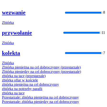
wezwanie
8
Zbiórka
przywołanie
11
Zbiórka
kolekta
7
Zbiórka
Zbiórka
pieniężna na cel dobroczynny (przestarzale)
Zbiórka
pieniędzy na cel dobroczynny (przestarzale)
zbiórka
na tacę (przestarzale)
zbiórka
ofiar w kościele
zbiórka
pieniężna na cel dobroczynny
zbiórka
na potrzeby parafii
zbiórka
na tacę
Przestarzale:
zbiórka
pieniężna na cel dobroczynny
Przestarzale:
zbiórka
pieniędzy na cel dobroczynny