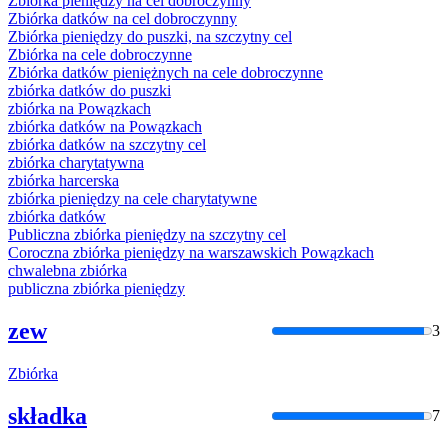
Zbiórka
pieniędzy na cel dobroczynny
Zbiórka
datków na cel dobroczynny
Zbiórka
pieniędzy do puszki, na szczytny cel
Zbiórka
na cele dobroczynne
Zbiórka
datków pieniężnych na cele dobroczynne
zbiórka
datków do puszki
zbiórka
na Powązkach
zbiórka
datków na Powązkach
zbiórka
datków na szczytny cel
zbiórka
charytatywna
zbiórka
harcerska
zbiórka
pieniędzy na cele charytatywne
zbiórka
datków
Publiczna
zbiórka
pieniędzy na szczytny cel
Coroczna
zbiórka
pieniędzy na warszawskich Powązkach
chwalebna
zbiórka
publiczna
zbiórka
pieniędzy
zew
3
Zbiórka
składka
7