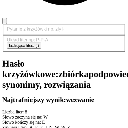
brakująca litera (-)
Hasło
krzyżówkowe:
zbiórka
podpowied
synonimy, rozwiązania
Najtrafniejszy wynik:
wezwanie
Liczba liter: 8
Słowo zaczyna się na: W
Słowo kończy się na: E
Zawiera litery: A, E, E, I, N, W, W, Z