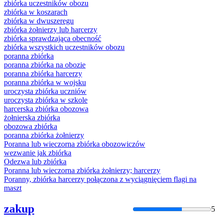
zbiórka
uczestników obozu
zbiórka
w koszarach
zbiórka
w dwuszeregu
zbiórka
żołnierzy lub harcerzy
zbiórka
sprawdzająca obecność
zbiórka
wszystkich uczestników obozu
poranna
zbiórka
poranna
zbiórka
na obozie
poranna
zbiórka
harcerzy
poranna
zbiórka
w wojsku
uroczysta
zbiórka
uczniów
uroczysta
zbiórka
w szkole
harcerska
zbiórka
obozowa
żołnierska
zbiórka
obozowa
zbiórka
poranna
zbiórka
żołnierzy
Poranna lub wieczorna
zbiórka
obozowiczów
wezwanie jak
zbiórka
Odezwa lub
zbiórka
Poranna lub wieczorna
zbiórka
żołnierzy; harcerzy
Poranny,
zbiórka
harcerzy połączona z wyciągnięciem flagi na
maszt
zakup
5