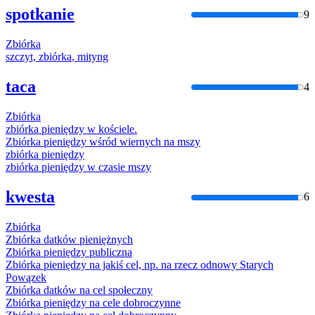
spotkanie
9
Zbiórka
szczyt,
zbiórka
, mityng
taca
4
Zbiórka
zbiórka
pieniędzy w kościele.
Zbiórka
pieniędzy wśród wiernych na mszy
zbiórka
pieniędzy
zbiórka
pieniędzy w czasie mszy
kwesta
6
Zbiórka
Zbiórka
datków pieniężnych
Zbiórka
pieniędzy publiczna
Zbiórka
pieniędzy na jakiś cel, np. na rzecz odnowy Starych
Powązek
Zbiórka
datków na cel społeczny
Zbiórka
pieniędzy na cele dobroczynne