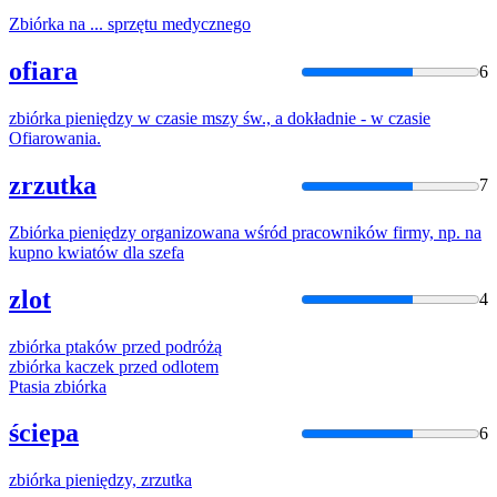
Zbiórka
na ... sprzętu medycznego
ofiara
6
zbiórka
pieniędzy w czasie mszy św., a dokładnie - w czasie
Ofiarowania.
zrzutka
7
Zbiórka
pieniędzy organizowana wśród pracowników firmy, np. na
kupno kwiatów dla szefa
zlot
4
zbiórka
ptaków przed podróżą
zbiórka
kaczek przed odlotem
Ptasia
zbiórka
ściepa
6
zbiórka
pieniędzy, zrzutka