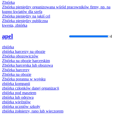
Zbiórka
Zbiórka
pieniędzy organizowana wśród pracowników firmy, np. na
kupno kwiatów dla szefa
Zbiórka
pieniędzy na jakiś cel
Zbiórka
pieniędzy publiczna
kwesta,
zbiórka
apel
4
zbiórka
zbiórka
harcerzy na obozie
Zbiórka
obozowiczów
Zbiórka
na obozie harcerskim
Zbiórka
harcerska lub obozowa
Zbiórka
harcerzy
Zbiórka
na obozie
Zbiórka
poranna w wojsku
zbiórka
kompanii
zbiórka
członków danej organizacji
zbiórka
pod masztem
zbiórka
lub odezwa
zbiórka
więźniów
zbiórka
uczniów szkoły
zbiórka
żołnierzy, rano lub wieczorem