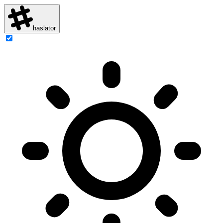
haslator