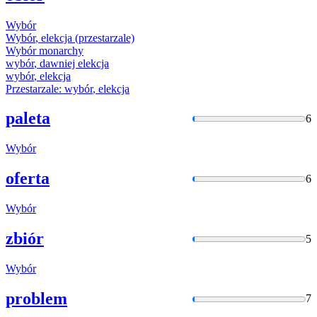
Wybór
Wybór
, elekcja (przestarzale)
Wybór
monarchy
wybór
, dawniej elekcja
wybór
, elekcja
Przestarzale:
wybór
, elekcja
paleta
6
Wybór
oferta
6
Wybór
zbiór
5
Wybór
problem
7