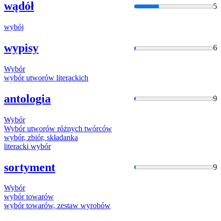
wądół
5
wybój
wypisy
6
Wybór
wybór
utworów literackich
antologia
9
Wybór
Wybór
utworów różnych twórców
wybór
, zbiór, składanka
literacki
wybór
sortyment
9
Wybór
wybór
towarów
wybór
towarów, zestaw wyrobów