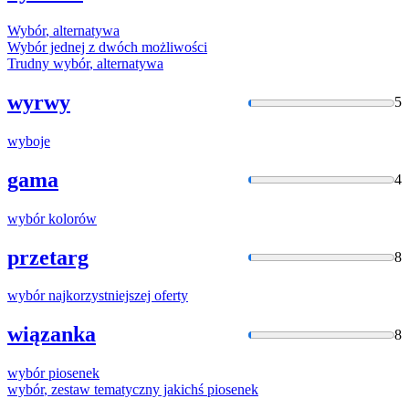
Wybór
, alternatywa
Wybór
jednej z dwóch możliwości
Trudny
wybór
, alternatywa
wyrwy
5
wyboje
gama
4
wybór
kolorów
przetarg
8
wybór
najkorzystniejszej oferty
wiązanka
8
wybór
piosenek
wybór
, zestaw tematyczny jakichś piosenek