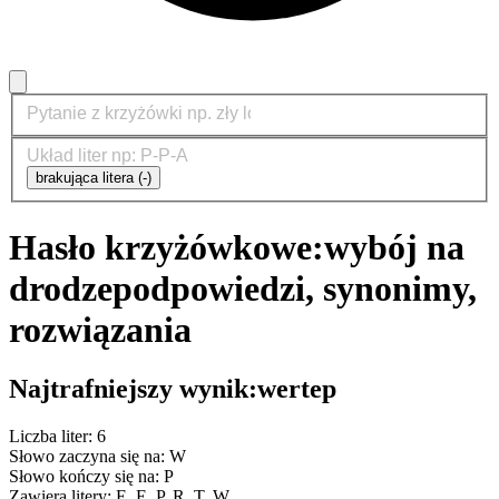
brakująca litera (-)
Hasło krzyżówkowe:
wybój na
drodze
podpowiedzi, synonimy,
rozwiązania
Najtrafniejszy wynik:
wertep
Liczba liter: 6
Słowo zaczyna się na: W
Słowo kończy się na: P
Zawiera litery: E, E, P, R, T, W