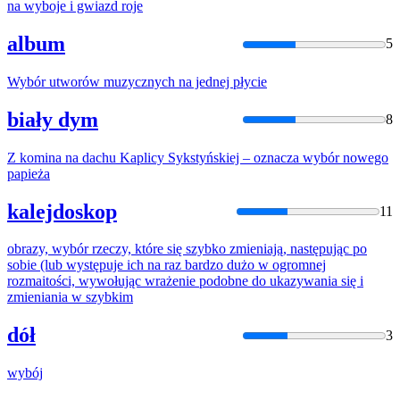
na
wyboje
i gwiazd roje
album
5
Wybór
utworów muzycznych
na
jednej płycie
biały dym
8
Z komina
na
dachu Kaplicy Sykstyńskiej – oznacza
wybór
nowego
papieża
kalejdoskop
11
obrazy,
wybór
rzeczy, które się szybko zmieniają, następując po
sobie (lub występuje ich
na
raz bardzo dużo w ogromnej
rozmaitości, wywołując wrażenie podobne do ukazywania się i
zmieniania w szybkim
dół
3
wybój