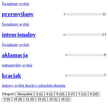
Świadomy
wybór
przemyślany
11
Świadomy
wybór
intencjonalny
13
Świadomy
wybór
aklamacja
9
jednomyślny
wybór
kraciak
7
ludowy
wybór
tkacki o szkockim deseniu
Długość:
Wszystkie
3
(1)
4
(1)
5
(10)
6
(7)
7
(11)
8
(10)
9
(5)
10
(4)
11
(4)
13
(1)
15
(1)
16
(1)