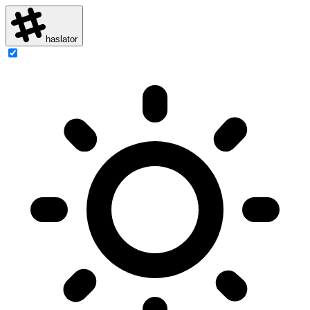
haslator