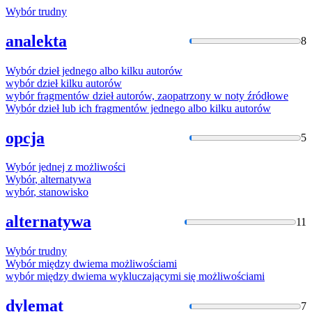
Wybór
trudny
analekta
8
Wybór
dzieł jednego albo kilku autorów
wybór
dzieł kilku autorów
wybór
fragmentów dzieł autorów, zaopatrzony w noty źródłowe
Wybór
dzieł lub ich fragmentów jednego albo kilku autorów
opcja
5
Wybór
jednej z możliwości
Wybór
, alternatywa
wybór
, stanowisko
alternatywa
11
Wybór
trudny
Wybór
między dwiema możliwościami
wybór
między dwiema wykluczającymi się możliwościami
dylemat
7