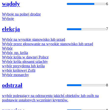
wądoły
6
Wyboje
na
polnej
drodze
Wyboje
elekcja
7
Wybór
na
wysokie stanowisko lub urząd
Wybór
przez głosowanie
na
wysokie stanowisko lub urząd
Wybór
Wybór
, np. króla
Wybór
króla w dawnej Polsce
Wybór
króla głosami szlachty
wybór
prezydenta lub króla
wybór
królowej Zofii
Wybór
monarchy
odstrzał
8
wybór
polegający
na
odrzuceniu jakichś obiektów lub osób
na
podstawie ustalonych wcześniej kryteriów.