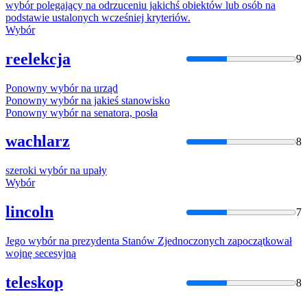
wybór
polegający
na
odrzuceniu jakichś obiektów lub osób
na
podstawie ustalonych wcześniej kryteriów.
Wybór
reelekcja
9
Ponowny
wybór
na
urząd
Ponowny
wybór
na
jakieś stanowisko
Ponowny
wybór
na
senatora, posła
wachlarz
8
szeroki
wybór
na
upały
Wybór
lincoln
7
Jego
wybór
na
prezydenta Stanów Zjednoczonych zapoczątkował
wojnę secesyjną
teleskop
8