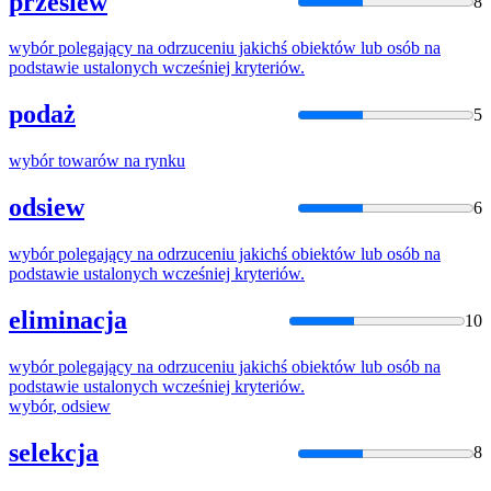
przesiew
8
wybór
polegający
na
odrzuceniu jakichś obiektów lub osób
na
podstawie ustalonych wcześniej kryteriów.
podaż
5
wybór
towarów
na
rynku
odsiew
6
wybór
polegający
na
odrzuceniu jakichś obiektów lub osób
na
podstawie ustalonych wcześniej kryteriów.
eliminacja
10
wybór
polegający
na
odrzuceniu jakichś obiektów lub osób
na
podstawie ustalonych wcześniej kryteriów.
wybór
, odsiew
selekcja
8