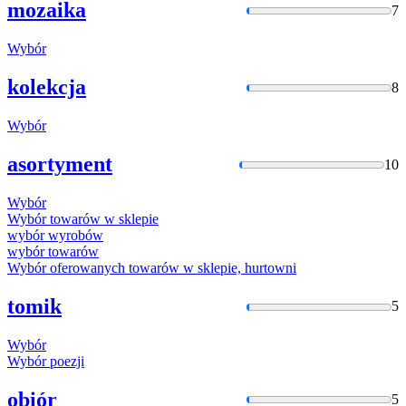
mozaika
7
Wybór
kolekcja
8
Wybór
asortyment
10
Wybór
Wybór
towarów w sklepie
wybór
wyrobów
wybór
towarów
Wybór
oferowanych towarów w sklepie, hurtowni
tomik
5
Wybór
Wybór
poezji
obiór
5