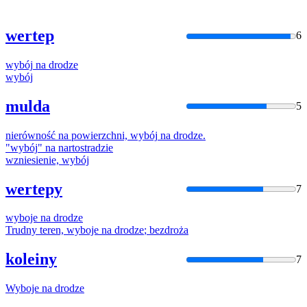
wertep
6
wybój
na
drodze
wybój
mulda
5
nierówność
na
powierzchni,
wybój
na
drodze
.
"
wybój
"
na
nartostradzie
wzniesienie,
wybój
wertepy
7
wyboje
na
drodze
Trudny teren,
wyboje
na
drodze
; bezdroża
koleiny
7
Wyboje
na
drodze