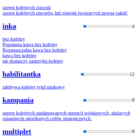
szereg
kolejny
ch zjawisk
szereg
kolejny
ch utworów lub zjawisk tworzących pewną całość
inka
4
bez
kofeiny
Popularna kawa bez
kofeiny
Rozpuszczalna kawa bez
kofeiny
kawa bez
kofeiny
nie dostarczy zastrzyku
kofeiny
habilitantka
12
zdobywa
kolejny
tytuł naukowy
kampania
8
szereg
kolejny
ch zaplanowanych operacji wojskowych, służących
osiągnięciu określonych celów strategicznych.
multiplet
9