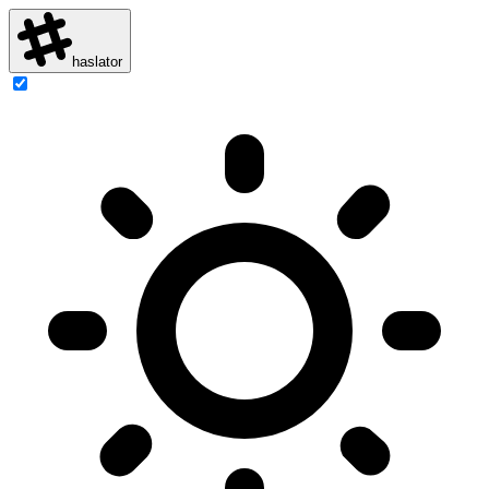
haslator