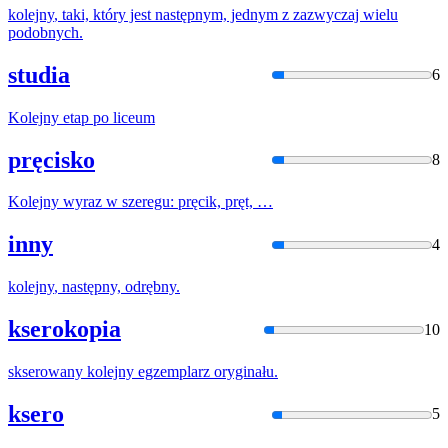
kolejny
, taki, który jest następnym, jednym z zazwyczaj wielu
podobnych.
studia
6
Kolejny
etap po liceum
pręcisko
8
Kolejny
wyraz w szeregu: pręcik, pręt, …
inny
4
kolejny
, następny, odrębny.
kserokopia
10
skserowany
kolejny
egzemplarz oryginału.
ksero
5