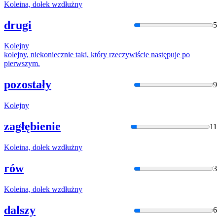
Kolein
a, dołek wzdłużny
drugi
5
Kolejny
kolejny
, niekoniecznie taki, który rzeczywiście następuje po
pierwszym.
pozostały
9
Kolejny
zagłębienie
11
Kolein
a, dołek wzdłużny
rów
3
Kolein
a, dołek wzdłużny
dalszy
6