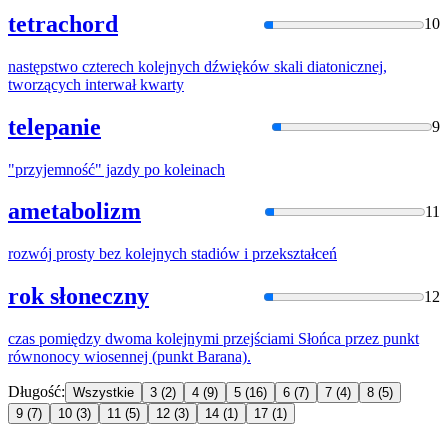
tetrachord
10
następstwo czterech
kolejny
ch dźwięków skali diatonicznej,
tworzących interwał kwarty
telepanie
9
"przyjemność" jazdy po
kolein
ach
ametabolizm
11
rozwój prosty bez
kolejny
ch stadiów i przekształceń
rok słoneczny
12
czas pomiędzy dwoma
kolejny
mi przejściami Słońca przez punkt
równonocy wiosennej (punkt Barana).
Długość:
Wszystkie
3
(2)
4
(9)
5
(16)
6
(7)
7
(4)
8
(5)
9
(7)
10
(3)
11
(5)
12
(3)
14
(1)
17
(1)