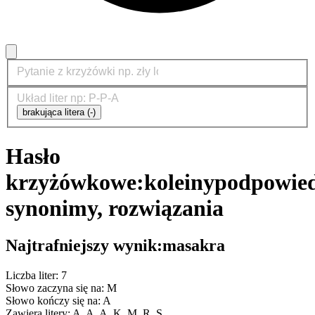
brakująca litera (-)
Hasło
krzyżówkowe:
koleiny
podpowied
synonimy, rozwiązania
Najtrafniejszy wynik:
masakra
Liczba liter: 7
Słowo zaczyna się na: M
Słowo kończy się na: A
Zawiera litery: A, A, A, K, M, R, S