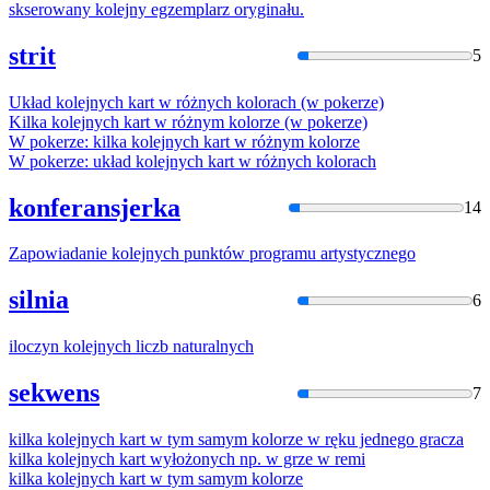
skserowany
kolejny
egzemplarz oryginału.
strit
5
Układ
kolejny
ch kart w różnych kolorach (w pokerze)
Kilka
kolejny
ch kart w różnym kolorze (w pokerze)
W pokerze: kilka
kolejny
ch kart w różnym kolorze
W pokerze: układ
kolejny
ch kart w różnych kolorach
konferansjerka
14
Zapowiadanie
kolejny
ch punktów programu artystycznego
silnia
6
iloczyn
kolejny
ch liczb naturalnych
sekwens
7
kilka
kolejny
ch kart w tym samym kolorze w ręku jednego gracza
kilka
kolejny
ch kart wyłożonych np. w grze w remi
kilka
kolejny
ch kart w tym samym kolorze