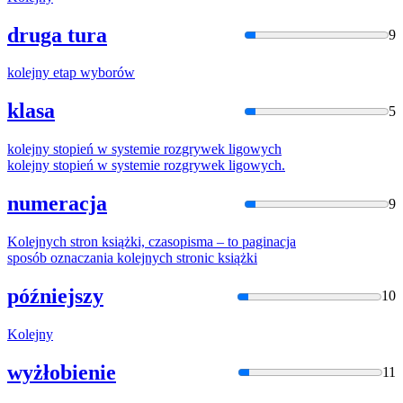
druga tura
9
kolejny
etap wyborów
klasa
5
kolejny
stopień w systemie rozgrywek ligowych
kolejny
stopień w systemie rozgrywek ligowych.
numeracja
9
Kolejny
ch stron książki, czasopisma – to paginacja
sposób oznaczania
kolejny
ch stronic książki
późniejszy
10
Kolejny
wyżłobienie
11