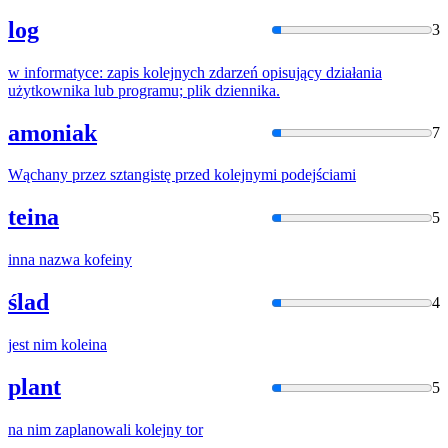
log
3
w informatyce: zapis
kolejny
ch zdarzeń opisujący działania
użytkownika lub programu; plik dziennika.
amoniak
7
Wąchany przez sztangistę przed
kolejny
mi podejściami
teina
5
inna nazwa
kofeiny
ślad
4
jest nim
kolein
a
plant
5
na nim zaplanowali
kolejny
tor