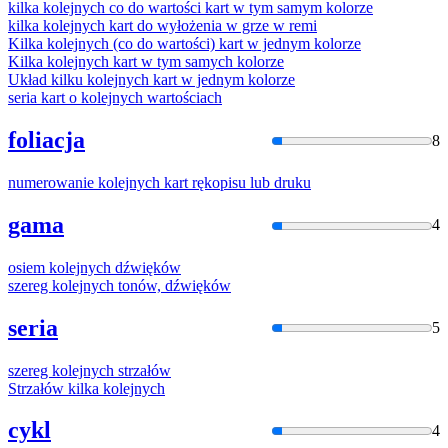
kilka
kolejny
ch co do wartości kart w tym samym kolorze
kilka
kolejny
ch kart do wyłożenia w grze w remi
Kilka
kolejny
ch (co do wartości) kart w jednym kolorze
Kilka
kolejny
ch kart w tym samych kolorze
Układ kilku
kolejny
ch kart w jednym kolorze
seria kart o
kolejny
ch wartościach
foliacja
8
numerowanie
kolejny
ch kart rękopisu lub druku
gama
4
osiem
kolejny
ch dźwięków
szereg
kolejny
ch tonów, dźwięków
seria
5
szereg
kolejny
ch strzałów
Strzałów kilka
kolejny
ch
cykl
4