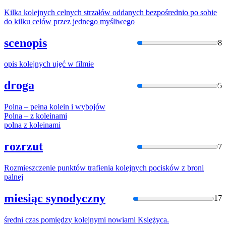
Kilka
kolejny
ch celnych strzałów oddanych bezpośrednio po sobie
do kilku celów przez jednego myśliwego
scenopis
8
opis
kolejny
ch ujęć w filmie
droga
5
Polna – pełna
kolein
i wybojów
Polna – z
kolein
ami
polna z
kolein
ami
rozrzut
7
Rozmieszczenie punktów trafienia
kolejny
ch pocisków z broni
palnej
miesiąc synodyczny
17
średni czas pomiędzy
kolejny
mi nowiami Księżyca.