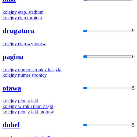
kolejny
etap, stadium
kolejny
etap turnieju
drugatura
9
kolejny
etap wyborów
pagina
6
kolejny
numer stronicy książki
kolejny
numer stronicy
otawa
5
kolejny
plon z łąki
kolejny
w roku plon z łąki
kolejny
plon z łąki, potraw
dubel
5