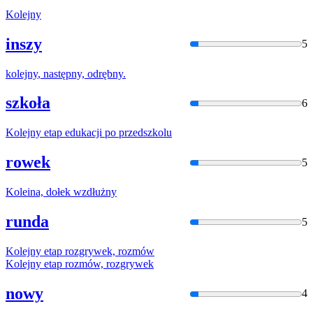
Kolejny
inszy
5
kolejny
, następny, odrębny.
szkoła
6
Kolejny
etap edukacji po przedszkolu
rowek
5
Kolein
a, dołek wzdłużny
runda
5
Kolejny
etap rozgrywek, rozmów
Kolejny
etap rozmów, rozgrywek
nowy
4