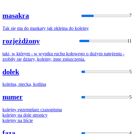
masakra
7
Tak się ma do maskary jak okleina do
koleiny
rozjeżdżony
11
taki, w którym - w wyniku ruchu kołowego o dużym natężeniu -
zrobiły się dziury,
koleiny
, inne zniszczenia.
dołek
5
kolein
a, niecka, kotlina
numer
5
kolejny
egzemplarz czasopisma
kolejny
na dole stronicy
kolejny
na liście
faza
4