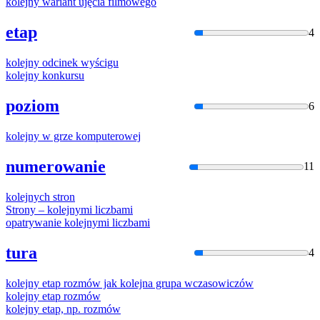
kolejny
wariant ujęcia filmowego
etap
4
kolejny
odcinek wyścigu
kolejny
konkursu
poziom
6
kolejny
w grze komputerowej
numerowanie
11
kolejny
ch stron
Strony –
kolejny
mi liczbami
opatrywanie
kolejny
mi liczbami
tura
4
kolejny
etap rozmów jak kolejna grupa wczasowiczów
kolejny
etap rozmów
kolejny
etap, np. rozmów