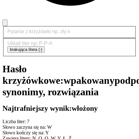
brakująca litera (-)
Hasło
krzyżówkowe:
wpakowany
podpo
synonimy, rozwiązania
Najtrafniejszy wynik:
włożony
Liczba liter: 7
Słowo zaczyna się na: W
Słowo kończy się na: Y
Zawiera litery: N, O, O, W, Y, Ł, Ż