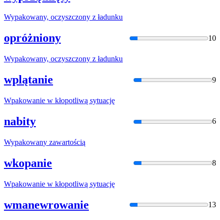
Wypakowan
y, oczyszczony z ładunku
opróżniony
10
Wypakowan
y, oczyszczony z ładunku
wplątanie
9
Wpakowani
e w kłopotliwą sytuację
nabity
6
Wypakowan
y zawartością
wkopanie
8
Wpakowani
e w kłopotliwą sytuację
wmanewrowanie
13