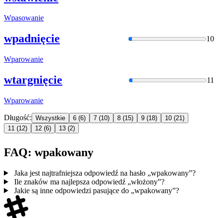
Wpasowani
e
wpadnięcie
10
Wparowani
e
wtargnięcie
11
Wparowani
e
Długość:
Wszystkie
6
(6)
7
(10)
8
(15)
9
(18)
10
(21)
11
(12)
12
(6)
13
(2)
FAQ: wpakowany
Jaka jest najtrafniejsza odpowiedź na hasło „wpakowany”?
Ile znaków ma najlepsza odpowiedź „włożony”?
Jakie są inne odpowiedzi pasujące do „wpakowany”?