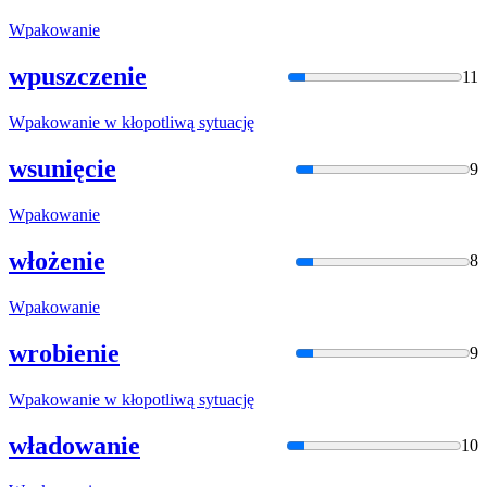
Wpakowani
e
wpuszczenie
11
Wpakowani
e w kłopotliwą sytuację
wsunięcie
9
Wpakowani
e
włożenie
8
Wpakowani
e
wrobienie
9
Wpakowani
e w kłopotliwą sytuację
władowanie
10