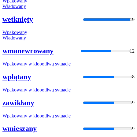
Wpakowany
Władowany
wetknięty
9
Wpakowany
Władowany
wmanewrowany
12
Wpakowany
w kłopotliwą sytuację
wplątany
8
Wpakowany
w kłopotliwą sytuację
zawikłany
9
Wpakowany
w kłopotliwą sytuację
wmieszany
9