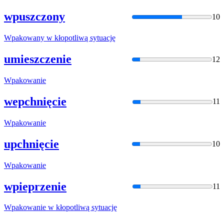
wpuszczony
10
Wpakowany
w kłopotliwą sytuację
umieszczenie
12
Wpakowani
e
wepchnięcie
11
Wpakowani
e
upchnięcie
10
Wpakowani
e
wpieprzenie
11
Wpakowani
e w kłopotliwą sytuację