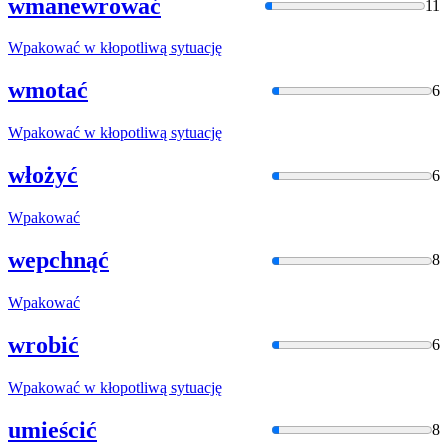
wmanewrować
11
Wpakować
w kłopotliwą sytuację
wmotać
6
Wpakować
w kłopotliwą sytuację
włożyć
6
Wpakować
wepchnąć
8
Wpakować
wrobić
6
Wpakować
w kłopotliwą sytuację
umieścić
8