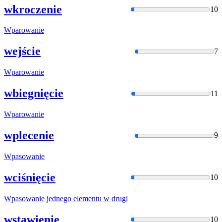
wkroczenie
10
Wparowani
e
wejście
7
Wparowani
e
wbiegnięcie
11
Wparowani
e
wplecenie
9
Wpasowani
e
wciśnięcie
10
Wpasowani
e jednego elementu w drugi
wstawienie
10