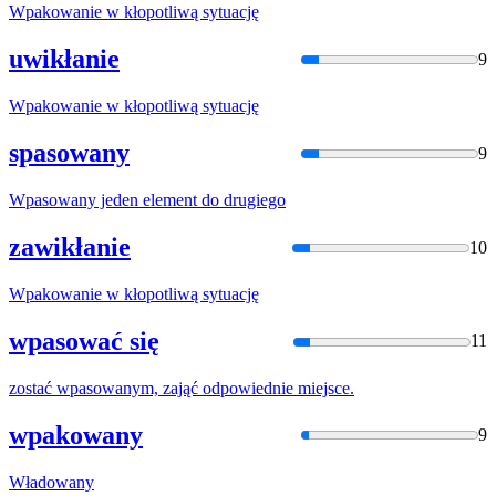
Wpakowani
e w kłopotliwą sytuację
uwikłanie
9
Wpakowani
e w kłopotliwą sytuację
spasowany
9
Wpasowany
jeden element do drugiego
zawikłanie
10
Wpakowani
e w kłopotliwą sytuację
wpasować się
11
zostać
wpasowany
m, zająć odpowiednie miejsce.
wpakowany
9
Władowany