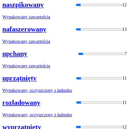
naszpikowany
12
Wypakowan
y zawartością
nafaszerowany
13
Wypakowan
y zawartością
upchany
7
Wypakowan
y zawartością
uprzątnięty
11
Wypakowan
y, oczyszczony z ładunku
rozładowany
11
Wypakowan
y, oczyszczony z ładunku
wyprzątnięty
12