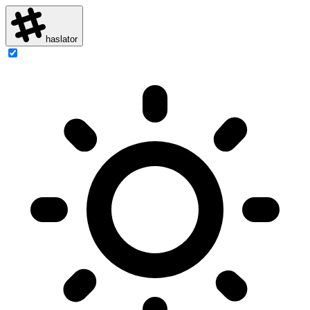
haslator