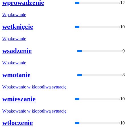
wprowadzenie
12
Wpakowani
e
wetknięcie
10
Wpakowani
e
wsadzenie
9
Wpakowani
e
wmotanie
8
Wpakowani
e w kłopotliwą sytuację
wmieszanie
10
Wpakowani
e w kłopotliwą sytuację
wtłoczenie
10