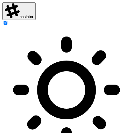
haslator