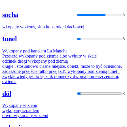
socha
5
wkopany
w ziemię słup konstrukcji dachowej
tunel
5
Wykopan
y pod kanałem La Manche
Przejazd
wykopan
y pod ziemią albo wykuty w skale
odcinek drogi
wykopan
y pod ziemią
długie i stosunkowo ciasne miejsce, obiekt, może to być ocienione,
zadaszone przejście (albo przejazd),
wykopan
y pod ziemią tunel -
zwykle wtedy jest to łącznik pomiędzy dwoma pomieszczeniami,
dwiema
dół
3
Wykopan
y w ziemi
wykopan
y szpadlem
otwór
wykopan
y w ziemi