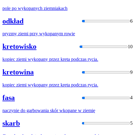
pole po
wykopan
ych ziemniakach
odkład
6
pryzmy ziemi przy
wykopan
ym rowie
kretowisko
10
kopiec ziemi
wykopan
y przez kreta podczas rycia.
kretowina
9
kopiec ziemi
wykopan
y przez kreta podczas rycia.
fasa
4
naczynie do garbowania skór
wkopane
w ziemię
skarb
5