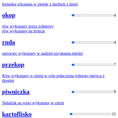
lepianka
wkopana
w ziemię z dachem z darni
okop
4
rów
wykopan
y przez żołnierzy
rów
wykopan
y na froncie
ruda
4
surowiec
wykopan
y w nadziei uzyskania miedzi
przekop
7
Rów
wykopan
y w ziemi w celu połączenia jednego miejsca z
drugim
piwniczka
9
Składzik na wino
wykopan
y w ziemi
kartoflisko
11