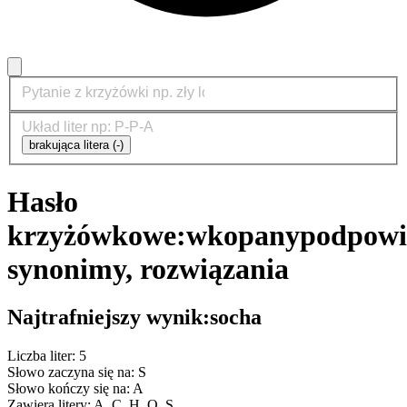
brakująca litera (-)
Hasło
krzyżówkowe:
wkopany
podpowi
synonimy, rozwiązania
Najtrafniejszy wynik:
socha
Liczba liter: 5
Słowo zaczyna się na: S
Słowo kończy się na: A
Zawiera litery: A, C, H, O, S