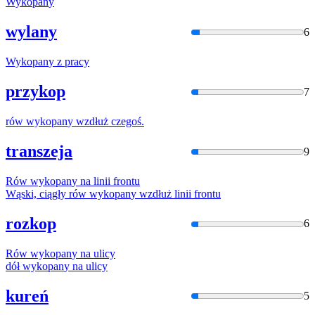
Wykopan
y
wylany
6
Wykopan
y z pracy
przykop
7
rów
wykopan
y wzdłuż czegoś.
transzeja
9
Rów
wykopan
y na linii frontu
Wąski, ciągły rów
wykopan
y wzdłuż linii frontu
rozkop
6
Rów
wykopan
y na ulicy
dół
wykopan
y na ulicy
kureń
5