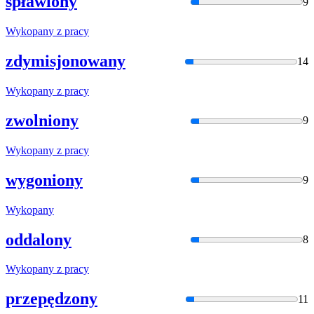
spławiony
9
Wykopan
y z pracy
zdymisjonowany
14
Wykopan
y z pracy
zwolniony
9
Wykopan
y z pracy
wygoniony
9
Wykopan
y
oddalony
8
Wykopan
y z pracy
przepędzony
11