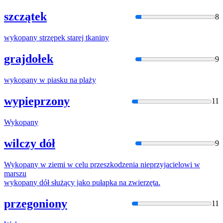
szczątek
8
wykopan
y strzępek starej tkaniny
grajdołek
9
wykopan
y w piasku na plaży
wypieprzony
11
Wykopan
y
wilczy dół
9
Wykopan
y w ziemi w celu przeszkodzenia nieprzyjacielowi w
marszu
wykopan
y dół służący jako pułapka na zwierzęta.
przegoniony
11