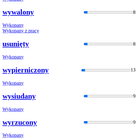
wywalony
8
Wykopan
y
Wykopan
y z pracy
usunięty
8
Wykopan
y
wypierniczony
13
Wykopan
y
wysiudany
9
Wykopan
y
wyrzucony
9
Wykopan
y