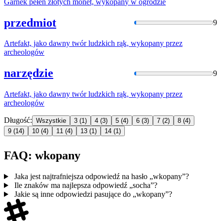
Garnek pełen złotych monet,
wykopan
y w ogrodzie
przedmiot
9
Artefakt, jako dawny twór ludzkich rąk,
wykopan
y przez
archeologów
narzędzie
9
Artefakt, jako dawny twór ludzkich rąk,
wykopan
y przez
archeologów
Długość:
Wszystkie
3
(1)
4
(3)
5
(4)
6
(3)
7
(2)
8
(4)
9
(14)
10
(4)
11
(4)
13
(1)
14
(1)
FAQ: wkopany
Jaka jest najtrafniejsza odpowiedź na hasło „wkopany”?
Ile znaków ma najlepsza odpowiedź „socha”?
Jakie są inne odpowiedzi pasujące do „wkopany”?