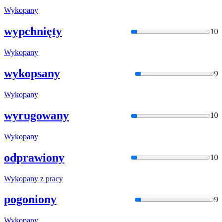
Wykopan
y
wypchnięty
10
Wykopan
y
wykopsany
9
Wykopan
y
wyrugowany
10
Wykopan
y
odprawiony
10
Wykopan
y z pracy
pogoniony
9
Wykopan
y