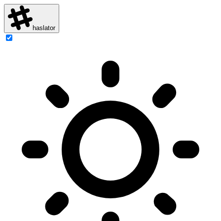
haslator