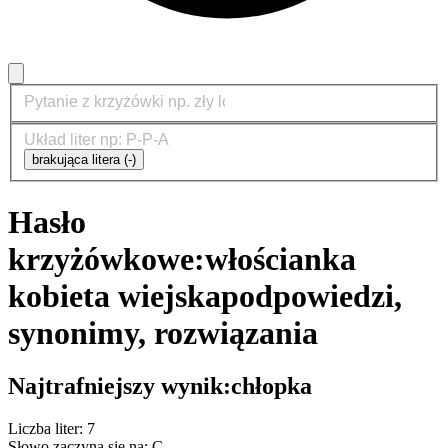
brakująca litera (-)
Hasło
krzyżówkowe:
włościanka
kobieta wiejska
podpowiedzi,
synonimy, rozwiązania
Najtrafniejszy wynik:
chłopka
Liczba liter: 7
Słowo zaczyna się na: C