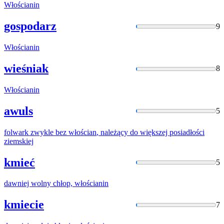
Włościanin
gospodarz
9
Włościanin
wieśniak
8
Włościanin
awuls
5
folwark zwykle bez
włościan
, należący do większej posiadłości
ziemskiej
kmieć
5
dawniej wolny chłop,
włościanin
kmiecie
7