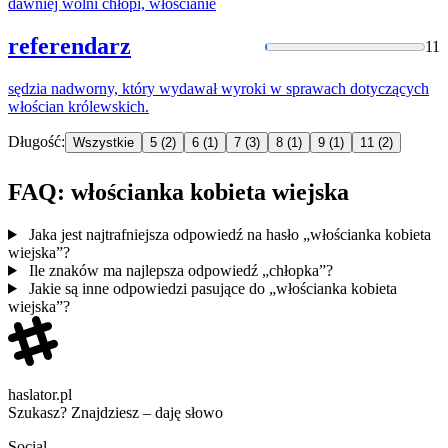
dawniej wolni chłopi,
włościanie
referendarz
11
sędzia nadworny, który wydawał wyroki w sprawach dotyczących
włościan
królewskich.
Długość:
Wszystkie
5
(2)
6
(1)
7
(3)
8
(1)
9
(1)
11
(2)
FAQ: włościanka kobieta wiejska
Jaka jest najtrafniejsza odpowiedź na hasło „włościanka kobieta
wiejska”?
Ile znaków ma najlepsza odpowiedź „chłopka”?
Jakie są inne odpowiedzi pasujące do „włościanka kobieta
wiejska”?
haslator.pl
Szukasz? Znajdziesz – daję słowo
Social