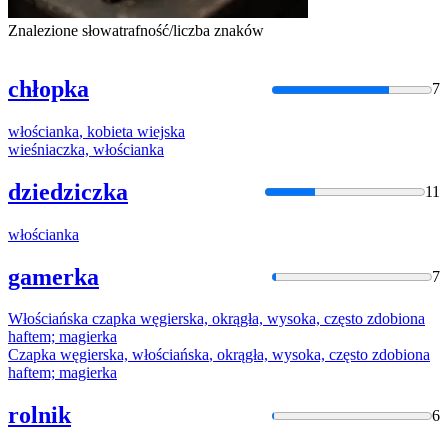
Znalezione słowa
trafność/liczba znaków
chłopka
7
włościanka
,
kobieta
wiejska
wieśniaczka,
włościanka
dziedziczka
11
włościanka
gamerka
7
Włościańska
czapka węgierska, okrągła, wysoka, często zdobiona
haftem; magierka
Czapka węgierska,
włościańska
, okrągła, wysoka, często zdobiona
haftem; magierka
rolnik
6