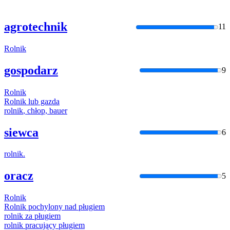
agrotechnik
11
Rolnik
gospodarz
9
Rolnik
Rolnik
lub gazda
rolnik
, chłop, bauer
siewca
6
rolnik
.
oracz
5
Rolnik
Rolnik
pochylony nad pługiem
rolnik
za pługiem
rolnik
pracujący pługiem