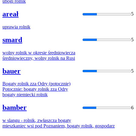
ubogi
rolnik
areał
5
uprawia
rolnik
smard
5
wolny
rolnik
w okresie średniowiecza
średniowieczny, wolny
rolnik
na Rusi
bauer
5
Bogaty
rolnik
zza Odry (potocznie)
Potocznie: bogaty
rolnik
zza Odry
bogaty niemiecki
rolnik
bamber
6
w slangu -
rolnik
, zwłaszcza bogaty
mieszkaniec wsi pod Poznaniem, bogaty
rolnik
, gospodarz