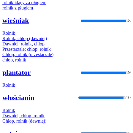
rolnik
idący za pługiem
rolnik
z pługiem
wieśniak
8
Rolnik
Rolnik
, chłop (dawniej)
Dawniej:
rolnik
, chłop
Przestarzale: chłop,
rolnik
Chłop,
rolnik
(przestarzale)
chłop,
rolnik
plantator
9
Rolnik
włościanin
10
Rolnik
Dawniej: chłop,
rolnik
Chłop,
rolnik
(dawniej)