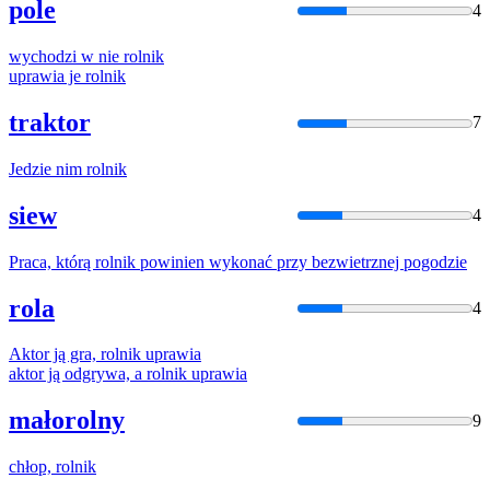
pole
4
wychodzi w nie
rolnik
uprawia je
rolnik
traktor
7
Jedzie nim
rolnik
siew
4
Praca, którą
rolnik
powinien wykonać przy bezwietrznej pogodzie
rola
4
Aktor ją gra,
rolnik
uprawia
aktor ją odgrywa, a
rolnik
uprawia
małorolny
9
chłop,
rolnik