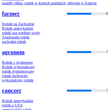
osiadły chłop,
rolnik
w krajach arabskich, głównie w Egipcie
farmer
6
Rolnik
na Zachodzie
Rolnik
amerykański
rolnik
zza wielkiej wody
Anglosaski
rolnik
zachodni
rolnik
agronom
7
Rolnik
z dyplomem
Rolnik
wykształcony
rolnik
dyplomowany
rolnik
fachowiec
wykształcony
rolnik
ranczer
7
Rolnik
amerykański
rolnik
z USA
amerykański
rolnik