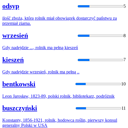
odsyp
5
ilość zboża, którą
rolnik
miał obowiązek dostarczyć państwu za
przemiał ziarna.
wrzesień
8
Gdy nadejdzie ...,
rolnik
ma pełną kieszeń
kieszeń
7
Gdy nadejdzie wrzesień,
rolnik
ma pełną ..
bentkowski
10
Leon Jarosław, 1823-89, polski
rolnik
, bibliotekarz, podróżnik
buszczyński
11
Konstanty, 1856-1921,
rolnik
, hodowca roślin, pierwszy konsul
generalny Polski w USA