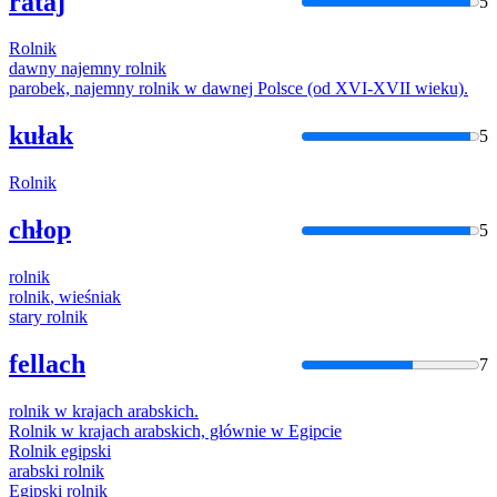
rataj
5
Rolnik
dawny najemny
rolnik
parobek, najemny
rolnik
w dawnej Polsce (od XVI-XVII wieku).
kułak
5
Rolnik
chłop
5
rolnik
rolnik
, wieśniak
stary
rolnik
fellach
7
rolnik
w krajach arabskich.
Rolnik
w krajach arabskich, głównie w Egipcie
Rolnik
egipski
arabski
rolnik
Egipski
rolnik