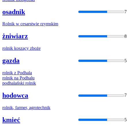
osadnik
7
Rolnik
w cesarstwie rzymskim
żniwiarz
8
rolnik
koszący zboże
gazda
5
rolnik
z Podhala
rolnik
na Podhalu
podhalański
rolnik
hodowca
7
rolnik
, farmer, agrotechnik
kmieć
5