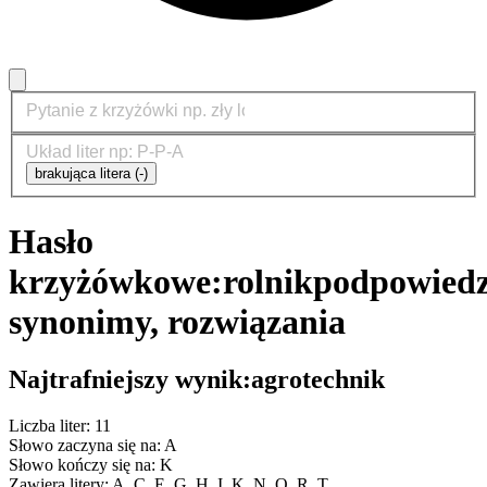
brakująca litera (-)
Hasło
krzyżówkowe:
rolnik
podpowiedz
synonimy, rozwiązania
Najtrafniejszy wynik:
agrotechnik
Liczba liter: 11
Słowo zaczyna się na: A
Słowo kończy się na: K
Zawiera litery: A, C, E, G, H, I, K, N, O, R, T