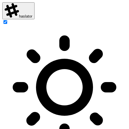
haslator