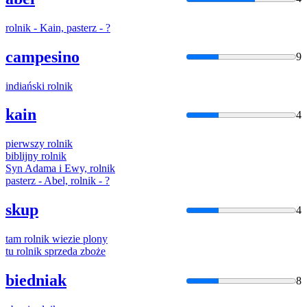
rolnik
- Kain, pasterz - ?
campesino
9
indiański
rolnik
kain
4
pierwszy
rolnik
biblijny
rolnik
Syn Adama i Ewy,
rolnik
pasterz - Abel,
rolnik
- ?
skup
4
tam
rolnik
wiezie plony
tu
rolnik
sprzeda zboże
biedniak
8