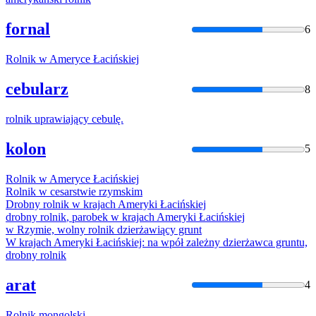
fornal
6
Rolnik
w Ameryce Łacińskiej
cebularz
8
rolnik
uprawiający cebulę.
kolon
5
Rolnik
w Ameryce Łacińskiej
Rolnik
w cesarstwie rzymskim
Drobny
rolnik
w krajach Ameryki Łacińskiej
drobny
rolnik
, parobek w krajach Ameryki Łacińskiej
w Rzymie, wolny
rolnik
dzierżawiący grunt
W krajach Ameryki Łacińskiej: na wpół zależny dzierżawca gruntu,
drobny
rolnik
arat
4
Rolnik
mongolski