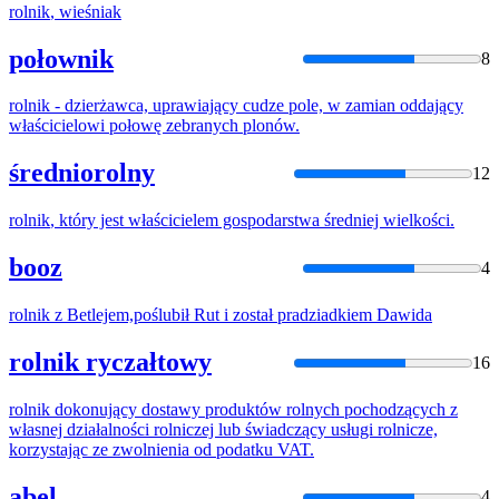
rolnik
, wieśniak
połownik
8
rolnik
- dzierżawca, uprawiający cudze pole, w zamian oddający
właścicielowi połowę zebranych plonów.
średniorolny
12
rolnik
, który jest właścicielem gospodarstwa średniej wielkości.
booz
4
rolnik
z Betlejem,poślubił Rut i został pradziadkiem Dawida
rolnik ryczałtowy
16
rolnik
dokonujący dostawy produktów rolnych pochodzących z
własnej działalności
rolni
czej lub świadczący usługi
rolni
cze,
korzystając ze zwolnienia od podatku VAT.
abel
4