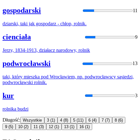
gospodarski
11
dziarski, taki jak gospodarz - chłop,
rolnik
.
cienciała
9
Jerzy, 1834-1913, działacz narodowy,
rolnik
podwrocławski
13
taki, który mieszka pod Wrocławiem, np. podwrocławscy sąsiedzi,
podwrocławski
rolnik
.
kur
3
rolnik
a budzi
Długość:
Wszystkie
3
(1)
4
(8)
5
(11)
6
(4)
7
(7)
8
(6)
9
(5)
10
(2)
11
(3)
12
(1)
13
(1)
16
(1)