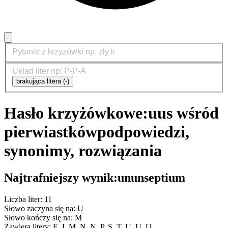
brakująca litera (-)
Hasło krzyżówkowe:
uus wśród
pierwiastków
podpowiedzi,
synonimy, rozwiązania
Najtrafniejszy wynik:
ununseptium
Liczba liter: 11
Słowo zaczyna się na: U
Słowo kończy się na: M
Zawiera litery: E, I, M, N, N, P, S, T, U, U, U