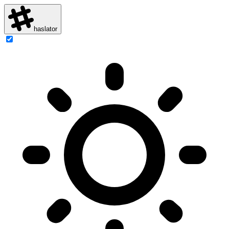
haslator