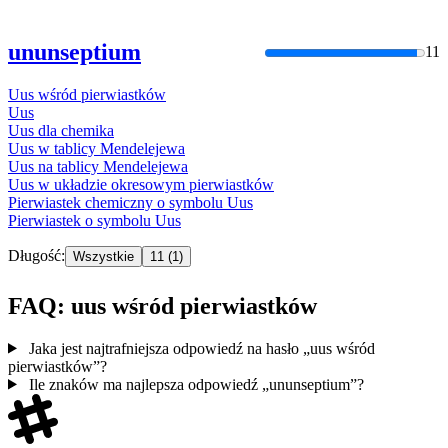
ununseptium
11
Uus
wśród
pierwiastków
Uus
Uus
dla chemika
Uus
w tablicy Mendelejewa
Uus
na tablicy Mendelejewa
Uus
w układzie okresowym
pierwiastków
Pierwiastek chemiczny o symbolu
Uus
Pierwiastek o symbolu
Uus
Długość:
Wszystkie
11
(1)
FAQ: uus wśród pierwiastków
Jaka jest najtrafniejsza odpowiedź na hasło „uus wśród
pierwiastków”?
Ile znaków ma najlepsza odpowiedź „ununseptium”?