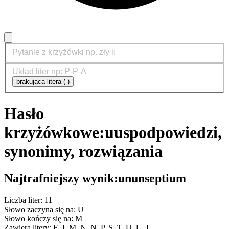
brakująca litera (-)
Hasło
krzyżówkowe:
uus
podpowiedzi,
synonimy, rozwiązania
Najtrafniejszy wynik:
ununseptium
Liczba liter: 11
Słowo zaczyna się na: U
Słowo kończy się na: M
Zawiera litery: E, I, M, N, N, P, S, T, U, U, U