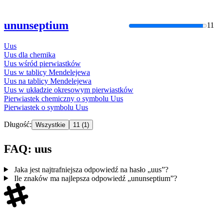
ununseptium
11
Uus
Uus
dla chemika
Uus
wśród pierwiastków
Uus
w tablicy Mendelejewa
Uus
na tablicy Mendelejewa
Uus
w układzie okresowym pierwiastków
Pierwiastek chemiczny o symbolu
Uus
Pierwiastek o symbolu
Uus
Długość:
Wszystkie
11
(1)
FAQ: uus
Jaka jest najtrafniejsza odpowiedź na hasło „uus”?
Ile znaków ma najlepsza odpowiedź „ununseptium”?