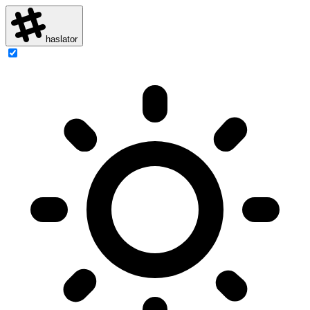
haslator