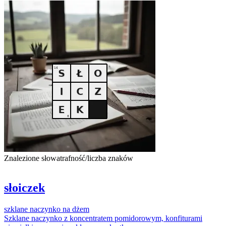
Znalezione słowa
trafność/liczba znaków
słoiczek
szklane
naczynko
na
dżem
Szklane
naczynko
z koncentratem pomidorowym, konfiturami