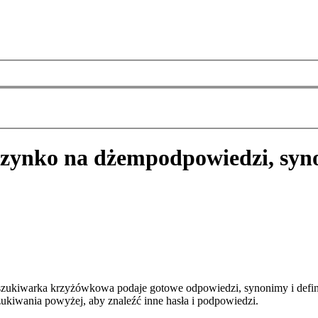
czynko na dżem
podpowiedzi, syn
szukiwarka krzyżówkowa podaje gotowe odpowiedzi, synonimy i defin
zukiwania powyżej, aby znaleźć inne hasła i podpowiedzi.