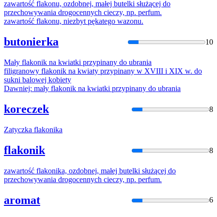
zawartość
flakon
u, ozdobnej, małej butelki służącej do
przechowywania drogocennych cieczy, np. perfum.
zawartość
flakon
u, niezbyt pękatego wazonu.
butonierka
10
Mały
flakon
ik na kwiatki przypinany do ubrania
filigranowy
flakon
ik na kwiaty przypinany w XVIII i XIX w. do
sukni balowej kobiety
Dawniej: mały
flakon
ik na kwiatki przypinany do ubrania
koreczek
8
Zatyczka
flakon
ika
flakonik
8
zawartość
flakon
ika, ozdobnej, małej butelki służącej do
przechowywania drogocennych cieczy, np. perfum.
aromat
6