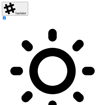
haslator