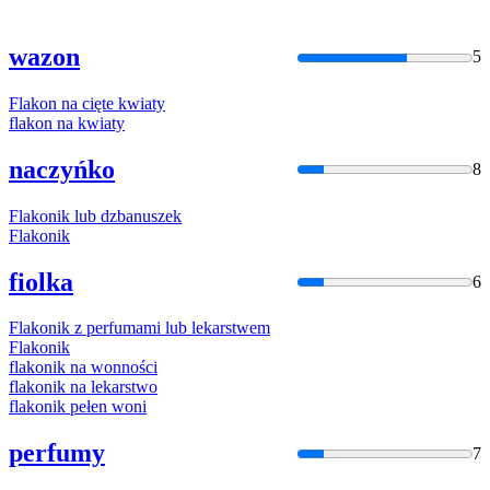
wazon
5
Flakon
na cięte kwiaty
flakon
na kwiaty
naczyńko
8
Flakon
ik lub dzbanuszek
Flakon
ik
fiolka
6
Flakon
ik z perfumami lub lekarstwem
Flakon
ik
flakon
ik na wonności
flakon
ik na lekarstwo
flakon
ik pełen woni
perfumy
7