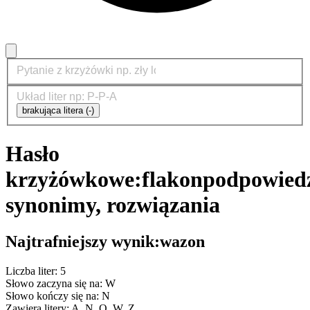
brakująca litera (-)
Hasło
krzyżówkowe:
flakon
podpowiedz
synonimy, rozwiązania
Najtrafniejszy wynik:
wazon
Liczba liter: 5
Słowo zaczyna się na: W
Słowo kończy się na: N
Zawiera litery: A, N, O, W, Z