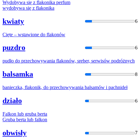
Wydobywa się z
flakon
ika perfum
wydobywa się z
flakon
ika
kwiaty
6
Cięte – wstawione do
flakon
ów
puzdro
6
pudło do przechowywania
flakon
ów, sreber, serwisów podróżnych
balsamka
8
banieczka,
flakon
ik, do przechowywania balsamów i pachnideł
działo
6
Falkon
lub gruba berta
Gruba berta lub
falkon
obwisły
7