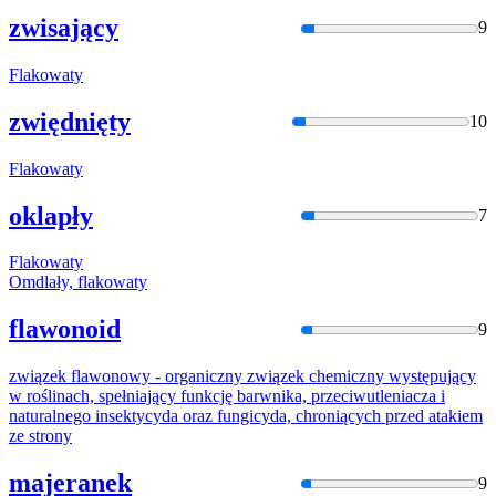
zwisający
9
Flakow
aty
zwiędnięty
10
Flakow
aty
oklapły
7
Flakow
aty
Omdlały,
flakow
aty
flawonoid
9
związek
flawon
owy - organiczny związek chemiczny występujący
w roślinach, spełniający funkcję barwnika, przeciwutleniacza i
naturalnego insektycyda oraz fungicyda, chroniących przed atakiem
ze strony
majeranek
9