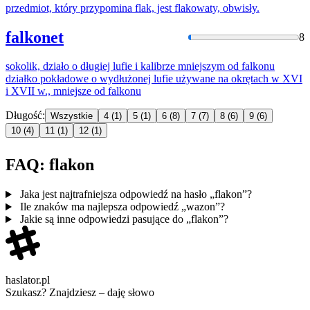
przedmiot, który przypomina flak, jest
flakow
aty, obwisły.
falkonet
8
sokolik, działo o długiej lufie i kalibrze mniejszym od
falkon
u
działko pokładowe o wydłużonej lufie używane na okrętach w XVI
i XVII w., mniejsze od
falkon
u
Długość:
Wszystkie
4
(1)
5
(1)
6
(8)
7
(7)
8
(6)
9
(6)
10
(4)
11
(1)
12
(1)
FAQ: flakon
Jaka jest najtrafniejsza odpowiedź na hasło „flakon”?
Ile znaków ma najlepsza odpowiedź „wazon”?
Jakie są inne odpowiedzi pasujące do „flakon”?
haslator.pl
Szukasz? Znajdziesz – daję słowo