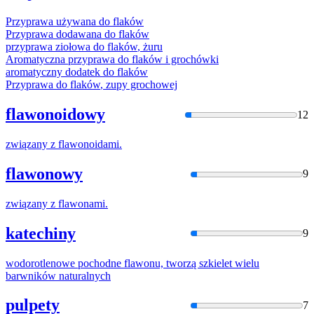
Przyprawa używana do
flaków
Przyprawa dodawana do
flaków
przyprawa ziołowa do
flaków
, żuru
Aromatyczna przyprawa do
flaków
i grochówki
aromatyczny dodatek do
flaków
Przyprawa do
flaków
, zupy grochowej
flawonoidowy
12
związany z
flawon
oidami.
flawonowy
9
związany z
flawon
ami.
katechiny
9
wodorotlenowe pochodne
flawon
u, tworzą szkielet wielu
barwników naturalnych
pulpety
7