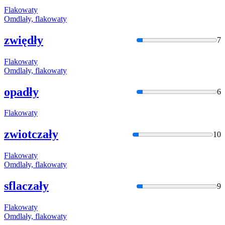
Flakow
aty
Omdlały,
flakow
aty
zwiędły
7
Flakow
aty
Omdlały,
flakow
aty
opadły
6
Flakow
aty
zwiotczały
10
Flakow
aty
Omdlały,
flakow
aty
sflaczały
9
Flakow
aty
Omdlały,
flakow
aty