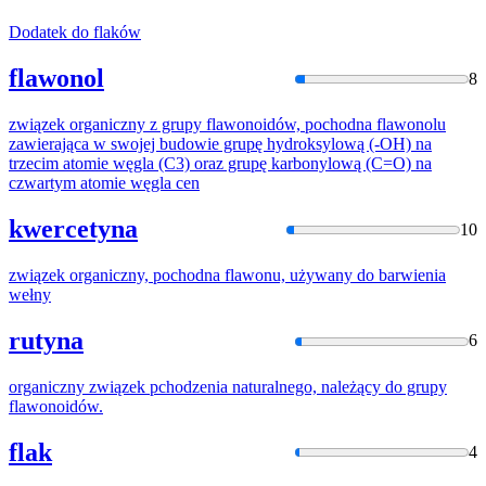
Dodatek do
flaków
flawonol
8
związek organiczny z grupy
flawon
oidów, pochodna
flawon
olu
zawierająca w swojej budowie grupę hydroksylową (-OH) na
trzecim atomie węgla (C3) oraz grupę karbonylową (C=O) na
czwartym atomie węgla cen
kwercetyna
10
związek organiczny, pochodna
flawon
u, używany do barwienia
wełny
rutyna
6
organiczny związek pchodzenia naturalnego, należący do grupy
flawon
oidów.
flak
4