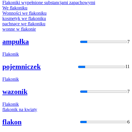
Flakon
iki wypełnione substancjami zapachowymi
We
flakon
iku
Wonności we
flakon
iku
kosmetyk we
flakon
iku
pachnące we
flakon
iku
wonne w
flakon
ie
ampułka
7
Flakon
ik
pojemniczek
11
Flakon
ik
wazonik
7
Flakon
ik
flakon
ik na kwiaty
flakon
6