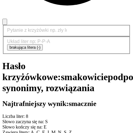
brakująca litera (-)
Hasło
krzyżówkowe:
smakowicie
podpo
synonimy, rozwiązania
Najtrafniejszy wynik:
smacznie
Liczba liter: 8
Słowo zaczyna się na: S
Słowo kończy się na: E
Zawiera litery: A, C, E, I, M, N, S, Z