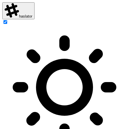
haslator