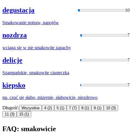
degustacja
10
Smakowanie
potraw, napojów
nozdrza
7
wciąga się w nie
smakowite
zapachy
delicje
7
Szampańskie,
smakowite
ciasteczka
kiepsko
7
np. czuć się słabo, mizernie,
słabowicie
, niezdrowo
Długość:
Wszystkie
4
(2)
5
(1)
7
(7)
8
(1)
9
(1)
10
(3)
11
(3)
15
(1)
FAQ: smakowicie