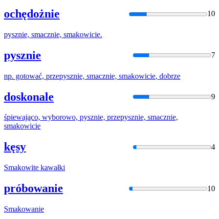
ochędożnie
10
pysznie, smacznie,
smakowicie
.
pysznie
7
np. gotować, przepysznie, smacznie,
smakowicie
, dobrze
doskonale
9
śpiewająco, wyborowo, pysznie, przepysznie, smacznie,
smakowicie
kęsy
4
Smakowite
kawałki
próbowanie
10
Smakowanie