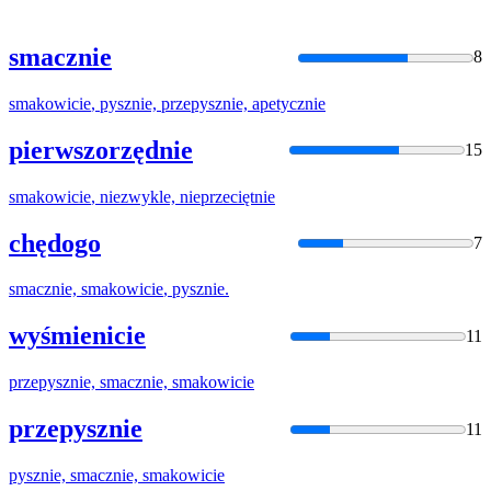
smacznie
8
smakowicie
, pysznie, przepysznie, apetycznie
pierwszorzędnie
15
smakowicie
, niezwykle, nieprzeciętnie
chędogo
7
smacznie,
smakowicie
, pysznie.
wyśmienicie
11
przepysznie, smacznie,
smakowicie
przepysznie
11
pysznie, smacznie,
smakowicie