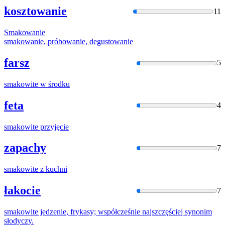
kosztowanie
11
Smakowanie
smakowanie
, próbowanie, degustowanie
farsz
5
smakowite
w środku
feta
4
smakowite
przyjęcie
zapachy
7
smakowite
z kuchni
łakocie
7
smakowite
jedzenie, frykasy; współcześnie najszczęściej synonim
słodyczy.