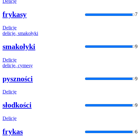
Delicje
frykasy
7
Delicje
delicje
, smakołyki
smakołyki
9
Delicje
delicje
, cymesy
pyszności
9
Delicje
słodkości
9
Delicje
frykas
6