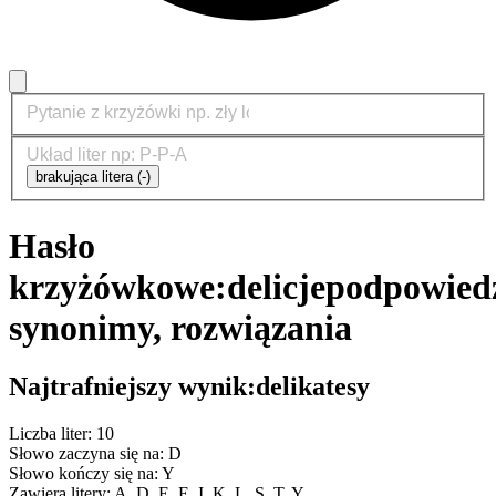
brakująca litera (-)
Hasło
krzyżówkowe:
delicje
podpowiedz
synonimy, rozwiązania
Najtrafniejszy wynik:
delikatesy
Liczba liter: 10
Słowo zaczyna się na: D
Słowo kończy się na: Y
Zawiera litery: A, D, E, E, I, K, L, S, T, Y