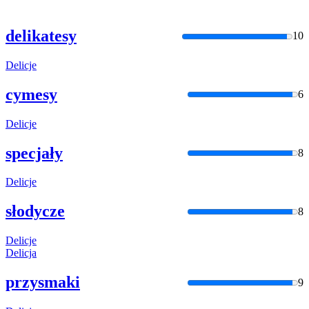
delikatesy
10
Delicje
cymesy
6
Delicje
specjały
8
Delicje
słodycze
8
Delicje
Delicja
przysmaki
9