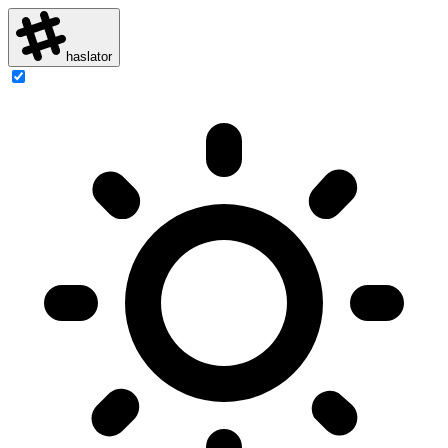
haslator