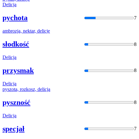
Delicja
pychota
7
ambrozja, nektar,
delicje
słodkość
8
Delicja
przysmak
8
Delicja
pyszota, rozkosz,
delicja
pyszność
8
Delicja
specjał
7