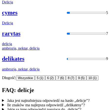
Delicja
cymes
5
Delicja
rarytas
7
delicja
ambrozja, nektar,
delicja
delikates
9
ambrozja, nektar,
delicja
Długość:
Wszystkie
5
(1)
6
(2)
7
(6)
8
(7)
9
(5)
10
(1)
FAQ: delicje
Jaka jest najtrafniejsza odpowiedź na hasło „delicje”?
Ile znaków ma najlepsza odpowiedź „delikatesy”?
Jakie są inne odpowiedzi pasujące do „delicje”?