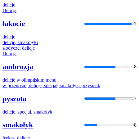
delicje
Delicja
łakocie
7
delicje
delicje
, smakołyki
słodycze,
delicje
Delicja
ambrozja
8
delicje
w olimpijskim menu
w przenośni,
delicje
, specjał, smakołyk, przysmak
pyszota
7
delicje
, specjał, smakołyk
smakołyk
8
frykas,
delicje