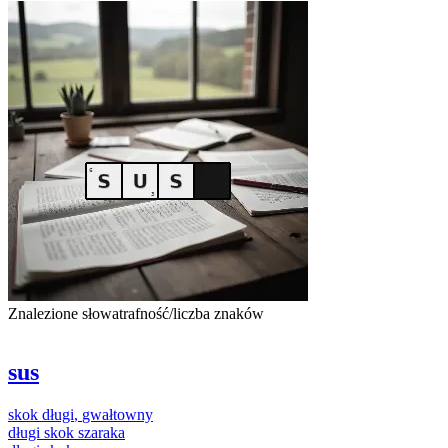
Znalezione słowa
trafność/liczba znaków
sus
skok
długi
,
gwałtowny
długi
skok
szaraka