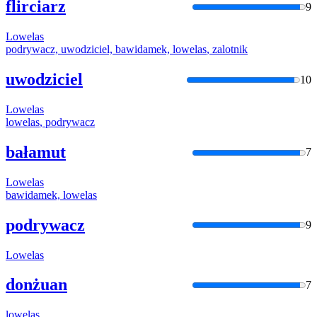
flirciarz
9
Lowelas
podrywacz, uwodziciel, bawidamek,
lowelas
, zalotnik
uwodziciel
10
Lowelas
lowelas
, podrywacz
bałamut
7
Lowelas
bawidamek,
lowelas
podrywacz
9
Lowelas
donżuan
7
lowelas