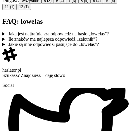
Długość:
Wszystkie
5
(3)
6
(4)
7
(3)
8
(4)
9
(4)
10
(4)
11
(1)
12
(1)
FAQ: lowelas
Jaka jest najtrafniejsza odpowiedź na hasło „lowelas”?
Ile znaków ma najlepsza odpowiedź „zalotnik”?
Jakie są inne odpowiedzi pasujące do „lowelas”?
haslator.pl
Szukasz? Znajdziesz – daję słowo
Social