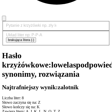
brakująca litera (-)
Hasło
krzyżówkowe:
lowelas
podpowied
synonimy, rozwiązania
Najtrafniejszy wynik:
zalotnik
Liczba liter: 8
Słowo zaczyna się na: Z
Słowo kończy się na: K
Zawiera litery: A, I, K, L, N, O, T, Z