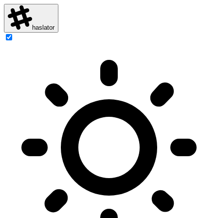
haslator