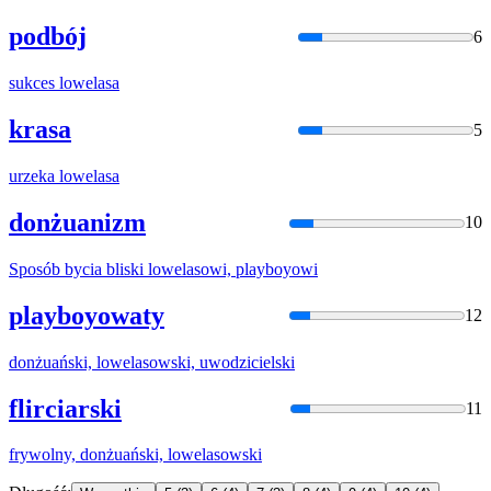
podbój
6
sukces
lowelas
a
krasa
5
urzeka
lowelas
a
donżuanizm
10
Sposób bycia bliski
lowelas
owi, playboyowi
playboyowaty
12
donżuański,
lowelas
owski, uwodzicielski
flirciarski
11
frywolny, donżuański,
lowelas
owski