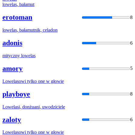
lowelas
, bałamut
erotoman
8
lowelas
, bałamutnik, celadon
adonis
6
mityczny
lowelas
amory
5
Lowelas
owi tylko one w głowie
playboye
8
Lowelas
i, donżuani, uwodziciele
zaloty
6
Lowelas
owi tylko one w głowie