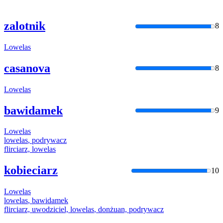
zalotnik
8
Lowelas
casanova
8
Lowelas
bawidamek
9
Lowelas
lowelas
, podrywacz
flirciarz,
lowelas
kobieciarz
10
Lowelas
lowelas
, bawidamek
flirciarz, uwodziciel,
lowelas
, donżuan, podrywacz