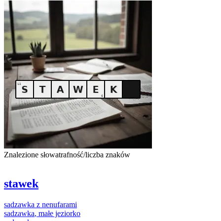
Znalezione słowa
trafność/liczba znaków
stawek
sadzawka
z
nenufarami
sadzawka
, małe jeziorko