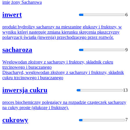
imię żony
Sacharowa
inwert
6
produkt hydrolizy
sacharozy
na mieszaninę glukozy i fruktozy, w
wyniku której następuje zmiana kierunku skręcenia płaszczyzny
polaryzacji światła (inwersja) przechodzącego przez roztwór.
sacharoza
9
Węglowodan złożony z
sacharozy
i fruktozy, składnik cukru
trzcinowego i buraczanego
Disacharyd, węglowodan złożony z
sacharozy
i fruktozy, składnik
cukru trzcinowego i buraczanego
inwersja cukru
13
proces biochemiczny polegający na rozpadzie cząsteczek
sacharozy
na cukry proste (glukozę i fruktozę).
cukrowy
7