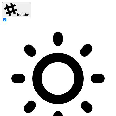
haslator