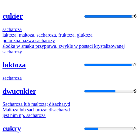
cukier
6
sacharoza
laktoza, maltoza,
sacharoza
, fruktoza, glukoza
potoczna nazwa
sacharozy
słodka w smaku przyprawa, zwykle w postaci krystalizowanej
sacharozy
.
laktoza
7
sacharoza
dwucukier
9
Sacharoza
lub maltoza; disacharyd
Maltoza lub
sacharoza
; disacharyd
jest nim np.
sacharoza
cukry
5