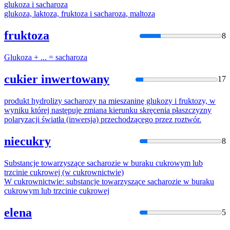
glukoza i
sacharoza
glukoza, laktoza, fruktoza i
sacharoza
, maltoza
fruktoza
8
Glukoza + ... =
sacharoza
cukier inwertowany
17
produkt hydrolizy
sacharozy
na mieszaninę glukozy i fruktozy, w
wyniku której następuje zmiana kierunku skręcenia płaszczyzny
polaryzacji światła (inwersja) przechodzącego przez roztwór.
niecukry
8
Substancje towarzyszące
sacharozi
e w buraku cukrowym lub
trzcinie cukrowej (w cukrownictwie)
W cukrownictwie: substancje towarzyszące
sacharozi
e w buraku
cukrowym lub trzcinie cukrowej
elena
5