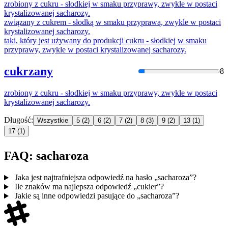
zrobiony z cukru - słodkiej w smaku przyprawy, zwykle w postaci
krystalizowanej
sacharozy
.
związany z cukrem - słodką w smaku przyprawą, zwykle w postaci
krystalizowanej
sacharozy
.
taki, który jest używany do produkcji cukru - słodkiej w smaku
przyprawy, zwykle w postaci krystalizowanej
sacharozy
.
cukrzany
8
zrobiony z cukru - słodkiej w smaku przyprawy, zwykle w postaci
krystalizowanej
sacharozy
.
Długość:
Wszystkie
5
(2)
6
(2)
7
(2)
8
(3)
9
(2)
13
(1)
17
(1)
FAQ: sacharoza
Jaka jest najtrafniejsza odpowiedź na hasło „sacharoza”?
Ile znaków ma najlepsza odpowiedź „cukier”?
Jakie są inne odpowiedzi pasujące do „sacharoza”?