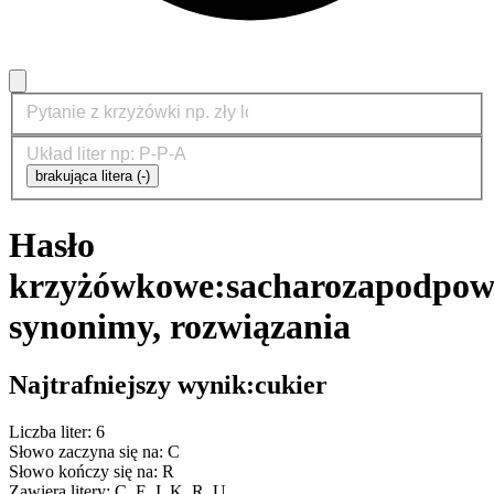
brakująca litera (-)
Hasło
krzyżówkowe:
sacharoza
podpowi
synonimy, rozwiązania
Najtrafniejszy wynik:
cukier
Liczba liter: 6
Słowo zaczyna się na: C
Słowo kończy się na: R
Zawiera litery: C, E, I, K, R, U