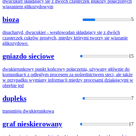
dwucukier
składający się z dwóch cząsteczek glukozy połączonych
wiązaniem glikozydowym
bioza
5
disacharyd,
dwucukier
- węglowodan składający się z dwóch
cząsteczek cukrów prostych, między którymi tworzy się wiązanie
glikozydowe.
gniazdo sieciowe
15
dwukierun
kowy punkt końcowy połączenia, używany głównie do
komunikacji z odleglym procesem za pośrednictwem sieci, ale także
w przypadku wymiany informacji między procesami działającymi w
obrębie jed
dupleks
7
transmisja
dwukierun
kowa
graf nieskierowany
17