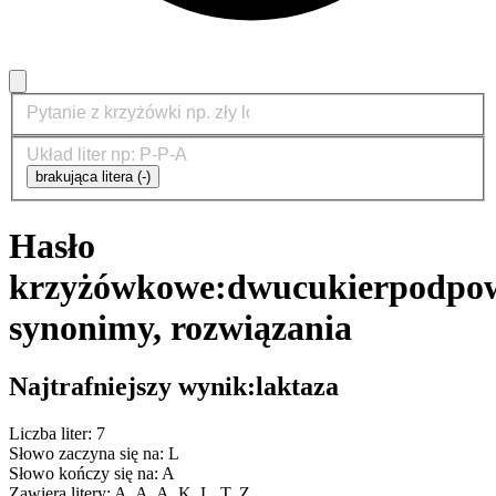
brakująca litera (-)
Hasło
krzyżówkowe:
dwucukier
podpow
synonimy, rozwiązania
Najtrafniejszy wynik:
laktaza
Liczba liter: 7
Słowo zaczyna się na: L
Słowo kończy się na: A
Zawiera litery: A, A, A, K, L, T, Z