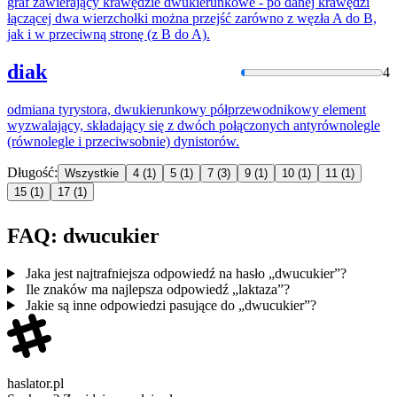
graf zawierający krawędzie
dwukierun
kowe - po danej krawędzi
łączącej dwa wierzchołki można przejść zarówno z węzła A do B,
jak i w przeciwną stronę (z B do A).
diak
4
odmiana tyrystora,
dwukierun
kowy półprzewodnikowy element
wyzwalający, składający się z dwóch połączonych antyrównolegle
(równolegle i przeciwsobnie) dynistorów.
Długość:
Wszystkie
4
(1)
5
(1)
7
(3)
9
(1)
10
(1)
11
(1)
15
(1)
17
(1)
FAQ: dwucukier
Jaka jest najtrafniejsza odpowiedź na hasło „dwucukier”?
Ile znaków ma najlepsza odpowiedź „laktaza”?
Jakie są inne odpowiedzi pasujące do „dwucukier”?
haslator.pl