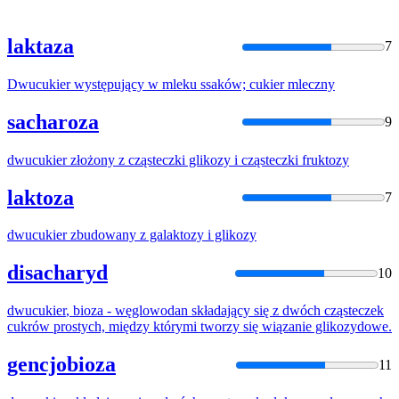
laktaza
7
Dwucukier
występujący w mleku ssaków; cukier mleczny
sacharoza
9
dwucukier
złożony z cząsteczki glikozy i cząsteczki fruktozy
laktoza
7
dwucukier
zbudowany z galaktozy i glikozy
disacharyd
10
dwucukier
, bioza - węglowodan składający się z dwóch cząsteczek
cukrów prostych, między którymi tworzy się wiązanie glikozydowe.
gencjobioza
11