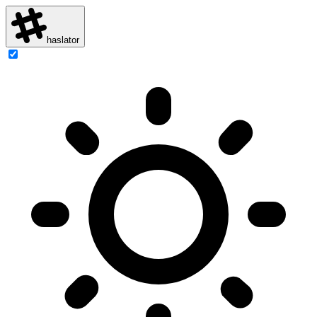
haslator