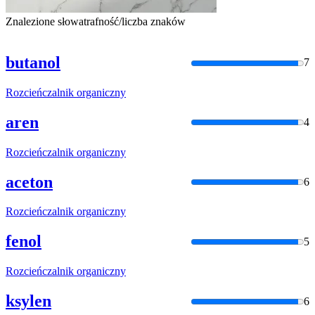
Znalezione słowa
trafność/liczba znaków
butanol
7
Rozcieńczalnik
organiczny
aren
4
Rozcieńczalnik
organiczny
aceton
6
Rozcieńczalnik
organiczny
fenol
5
Rozcieńczalnik
organiczny
ksylen
6