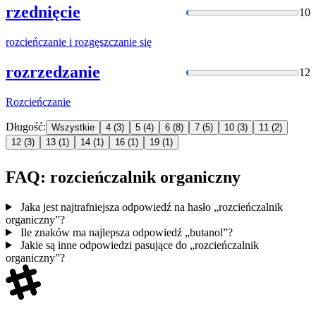
rzednięcie
10
rozcieńczanie
i rozgęszczanie się
rozrzedzanie
12
Rozcieńczanie
Długość:
Wszystkie
4
(3)
5
(4)
6
(8)
7
(5)
10
(3)
11
(2)
12
(3)
13
(1)
14
(1)
16
(1)
19
(1)
FAQ: rozcieńczalnik organiczny
Jaka jest najtrafniejsza odpowiedź na hasło „rozcieńczalnik
organiczny”?
Ile znaków ma najlepsza odpowiedź „butanol”?
Jakie są inne odpowiedzi pasujące do „rozcieńczalnik
organiczny”?