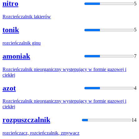
nitro
5
Rozcieńczalnik
lakierów
tonik
5
rozcieńczalnik
ginu
amoniak
7
Rozcieńczalnik
nieorganiczny występujący w formie gazowej i
ciekłej
azot
4
Rozcieńczalnik
nieorganiczny występujący w formie gazowej i
ciekłej
rozpuszczalnik
14
rozcieńczacz,
rozcieńczalnik
, zmywacz