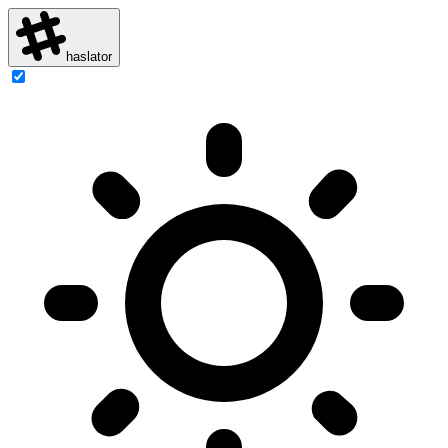
haslator