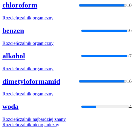
chloroform
10
Rozcieńczalnik
organiczny
benzen
6
Rozcieńczalnik
organiczny
alkohol
7
Rozcieńczalnik
organiczny
dimetyloformamid
16
Rozcieńczalnik
organiczny
woda
4
Rozcieńczalnik
najbardziej znany
Rozcieńczalnik
nieorganiczny