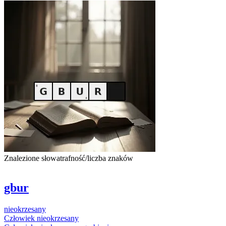
Znalezione słowa
trafność/liczba znaków
gbur
nieokrzesany
Człowiek
nieokrzesany