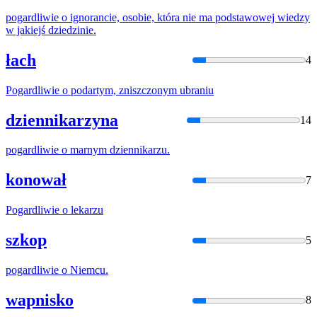
pogardliwie
o ignorancie, osobie, która nie ma podstawowej wiedzy
w jakiejś dziedzinie.
łach
4
Pogardliwie
o podartym, zniszczonym ubraniu
dziennikarzyna
14
pogardliwie
o marnym dziennikarzu.
konował
7
Pogardliwie
o lekarzu
szkop
5
pogardliwie
o Niemcu.
wapnisko
8