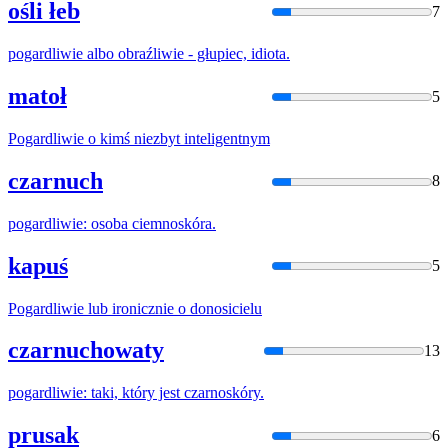
ośli łeb
7
pogardliwie
albo obraźliwie - głupiec, idiota.
matoł
5
Pogardliwie
o kimś niezbyt inteligentnym
czarnuch
8
pogardliwie
: osoba ciemnoskóra.
kapuś
5
Pogardliwie
lub ironicznie o donosicielu
czarnuchowaty
13
pogardliwie
: taki, który jest czarnoskóry.
prusak
6