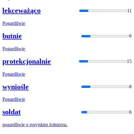
lekceważąco
11
Pogardliwie
butnie
6
Pogardliwie
protekcjonalnie
15
Pogardliwie
wyniośle
8
Pogardliwie
sołdat
6
pogardliwie
o rosyjskim żołnierzu.