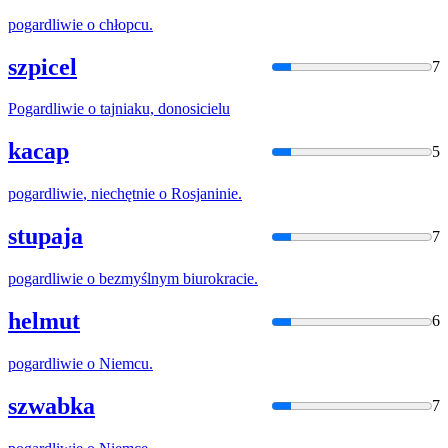
pogardliwie
o chłopcu.
szpicel
7
Pogardliwie
o tajniaku, donosicielu
kacap
5
pogardliwie
, niechętnie o Rosjaninie.
stupaja
7
pogardliwie
o bezmyślnym biurokracie.
helmut
6
pogardliwie
o Niemcu.
szwabka
7