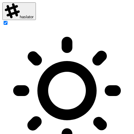
haslator