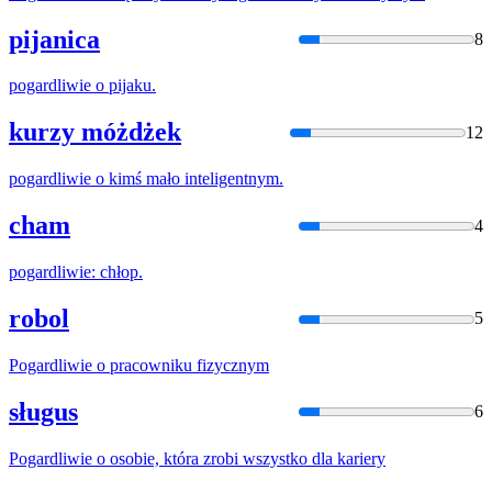
pijanica
8
pogardliwie
o pijaku.
kurzy móżdżek
12
pogardliwie
o kimś mało inteligentnym.
cham
4
pogardliwie
: chłop.
robol
5
Pogardliwie
o pracowniku fizycznym
sługus
6
Pogardliwie
o osobie, która zrobi wszystko dla kariery