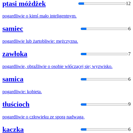
ptasi móżdżek
12
pogardliwie
o kimś mało inteligentnym.
samiec
6
pogardliwie
lub żartobliwie: mężczyzna.
zawłoka
7
pogardliwie
, obraźliwie o osobie włóczącej się; wyzwisko.
samica
6
pogardliwie
: kobieta.
tłuścioch
9
pogardliwie
o człowieku ze sporą nadwagą.
kaczka
6