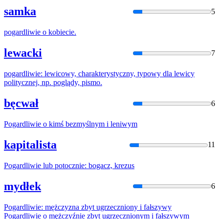
samka
5
pogardliwie
o kobiecie.
lewacki
7
pogardliwie
: lewicowy, charakterystyczny, typowy dla lewicy
politycznej, np. poglądy, pismo.
bęcwał
6
Pogardliwie
o kimś bezmyślnym i leniwym
kapitalista
11
Pogardliwie
lub potocznie: bogacz, krezus
mydłek
6
Pogardliwie
: mężczyzna zbyt ugrzeczniony i fałszywy
Pogardliwie
o mężczyźnie zbyt ugrzecznionym i fałszywym