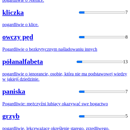
pogardliwie
o Niemce.
kliczka
7
pogardliwie
o klice.
owczy pęd
8
Pogardliwie
o bezkrytycznym naśladowaniu innych
półanalfabeta
13
pogardliwie
o ignorancie, osobie, która nie ma podstawowej wiedzy
w jakiejś dziedzinie.
paniska
7
Pogardliwie
: mężczyźni lubiący okazywać swe bogactwo
grzyb
5
pogardliwie
, lekceważące określenie starego, zrzędliwego,