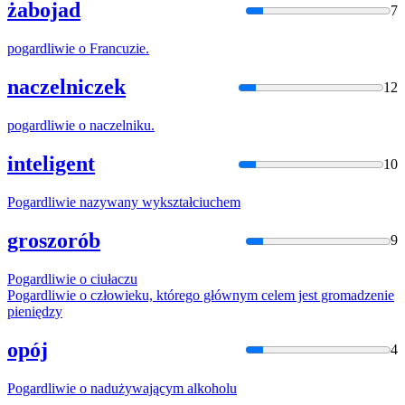
żabojad
7
pogardliwie
o Francuzie.
naczelniczek
12
pogardliwie
o naczelniku.
inteligent
10
Pogardliwie
nazywany wykształciuchem
groszorób
9
Pogardliwie
o ciułaczu
Pogardliwie
o człowieku, którego głównym celem jest gromadzenie
pieniędzy
opój
4
Pogardliwie
o nadużywającym alkoholu