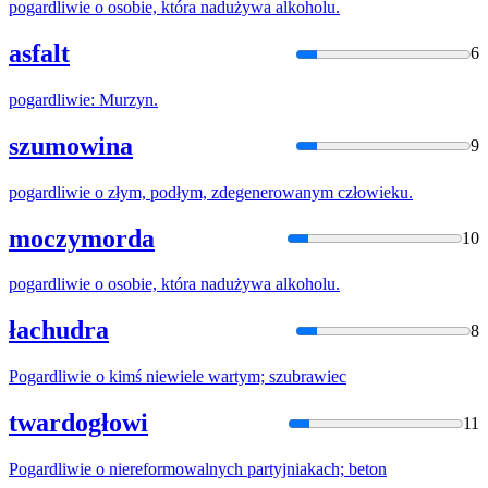
pogardliwie
o osobie, która nadużywa alkoholu.
asfalt
6
pogardliwie
: Murzyn.
szumowina
9
pogardliwie
o złym, podłym, zdegenerowanym człowieku.
moczymorda
10
pogardliwie
o osobie, która nadużywa alkoholu.
łachudra
8
Pogardliwie
o kimś niewiele wartym; szubrawiec
twardogłowi
11
Pogardliwie
o niereformowalnych partyjniakach; beton