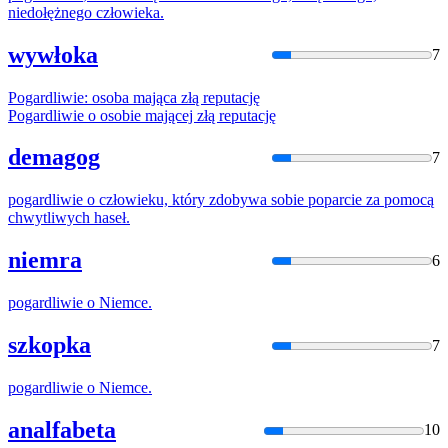
niedołężnego człowieka.
wywłoka
7
Pogardliwie
: osoba mająca złą reputację
Pogardliwie
o osobie mającej złą reputację
demagog
7
pogardliwie
o człowieku, który zdobywa sobie poparcie za pomocą
chwytliwych haseł.
niemra
6
pogardliwie
o Niemce.
szkopka
7
pogardliwie
o Niemce.
analfabeta
10