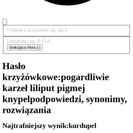
brakująca litera (-)
Hasło
krzyżówkowe:
pogardliwie
karzeł liliput pigmej
knypel
podpowiedzi, synonimy,
rozwiązania
Najtrafniejszy wynik:
kurdupel