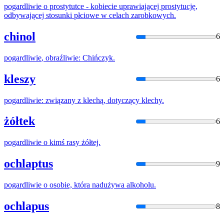
pogardliwie
o prostytutce - kobiecie uprawiającej prostytucję,
odbywającej stosunki płciowe w celach zarobkowych.
chinol
6
pogardliwie
, obraźliwie: Chińczyk.
kleszy
6
pogardliwie
: związany z klechą, dotyczący klechy.
żółtek
6
pogardliwie
o kimś rasy żółtej.
ochlaptus
9
pogardliwie
o osobie, która nadużywa alkoholu.
ochlapus
8