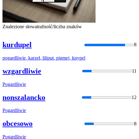
Znalezione słowa
trafność/liczba znaków
kurdupel
8
pogardliwie
,
karzeł
,
liliput
,
pigmej
,
knypel
wzgardliwie
11
Pogardliwie
nonszalancko
12
Pogardliwie
obcesowo
8
Pogardliwie