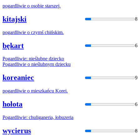
pogardliwie
o osobie starszej.
kitajski
8
pogardliwie
o czymś chińskim.
bękart
6
Pogardliwie
: nieślubne dziecko
Pogardliwie
o nieślubnym dziecku
koreaniec
9
pogardliwie
o mieszkańcu Korei.
hołota
6
Pogardliwie
: chuliganeria, łobuzeria
wycierus
8