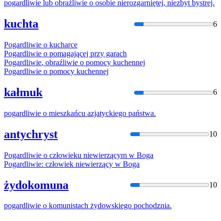
pogardliwie
lub obraźliwie o osobie nierozgarniętej, niezbyt bystrej.
kuchta
6
Pogardliwie
o kucharce
Pogardliwie
o pomagającej przy garach
Pogardliwie
, obraźliwie o pomocy kuchennej
Pogardliwie
o pomocy kuchennej
kałmuk
6
pogardliwie
o mieszkańcu azjatyckiego państwa.
antychryst
10
Pogardliwie
o człowieku niewierzącym w Boga
Pogardliwie
: człowiek niewierzący w Boga
żydokomuna
10
pogardliwie
o komunistach żydowskiego pochodznia.