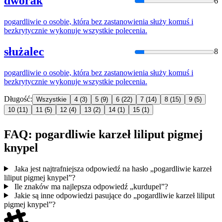
dworak
6
pogardliwie
o osobie, która bez zastanowienia służy komuś i
bezkrytycznie wykonuje wszystkie polecenia.
służalec
8
pogardliwie
o osobie, która bez zastanowienia służy komuś i
bezkrytycznie wykonuje wszystkie polecenia.
Długość:
Wszystkie
4
(3)
5
(9)
6
(22)
7
(14)
8
(15)
9
(5)
10
(11)
11
(5)
12
(4)
13
(2)
14
(1)
15
(1)
FAQ: pogardliwie karzeł liliput pigmej
knypel
Jaka jest najtrafniejsza odpowiedź na hasło „pogardliwie karzeł
liliput pigmej knypel”?
Ile znaków ma najlepsza odpowiedź „kurdupel”?
Jakie są inne odpowiedzi pasujące do „pogardliwie karzeł liliput
pigmej knypel”?