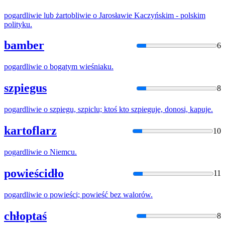
pogardliwie
lub żartobliwie o Jarosławie Kaczyńskim - polskim
polityku.
bamber
6
pogardliwie
o bogatym wieśniaku.
szpiegus
8
pogardliwie
o szpiegu, szpiclu; ktoś kto szpieguje, donosi, kapuje.
kartoflarz
10
pogardliwie
o Niemcu.
powieścidło
11
pogardliwie
o powieści; powieść bez walorów.
chłoptaś
8