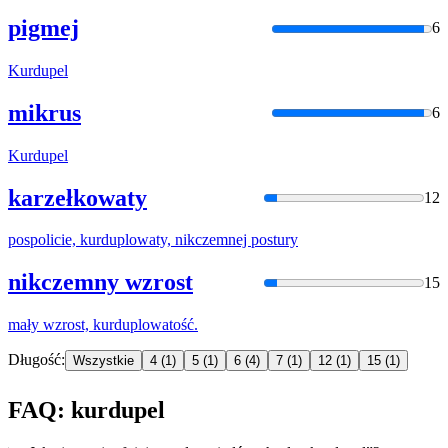
pigmej
6
Kurdupel
mikrus
6
Kurdupel
karzełkowaty
12
pospolicie,
kurduplo
waty, nikczemnej postury
nikczemny wzrost
15
mały wzrost,
kurduplo
watość.
Długość:
Wszystkie
4
(1)
5
(1)
6
(4)
7
(1)
12
(1)
15
(1)
FAQ: kurdupel