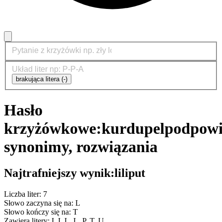
brakująca litera (-)
Hasło
krzyżówkowe:
kurdupel
podpowi
synonimy, rozwiązania
Najtrafniejszy wynik:
liliput
Liczba liter: 7
Słowo zaczyna się na: L
Słowo kończy się na: T
Zawiera litery: I, I, L, L, P, T, U