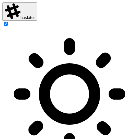
haslator