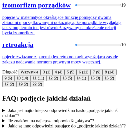
izomorfizm porządków
19
pojęcie
w matematyce określające funkcję pomiędzy dwoma
zbiorami uporządkowanymi pokazującą, że porządki te wyglądają
tak samo; termin ten jest również używany na określenie relacji
bycia izomorficzn
retroakcja
10
pojęcie
związane z paremią lex retro non agit wyrażającą zasadę
zakazu nadawania normom prawnym mocy wstecznej.
Długość:
Wszystkie
3
(1)
4
(4)
5
(5)
6
(11)
7
(9)
8
(14)
9
(6)
10
(14)
11
(11)
12
(2)
13
(5)
14
(1)
15
(3)
16
(2)
17
(2)
19
(2)
22
(2)
FAQ: podjęcie jakichś działań
Jaka jest najtrafniejsza odpowiedź na hasło „podjęcie jakichś
działań”?
Ile znaków ma najlepsza odpowiedź „aktywa”?
Jakie są inne odpowiedzi pasujące do „podjęcie jakichś działań”?