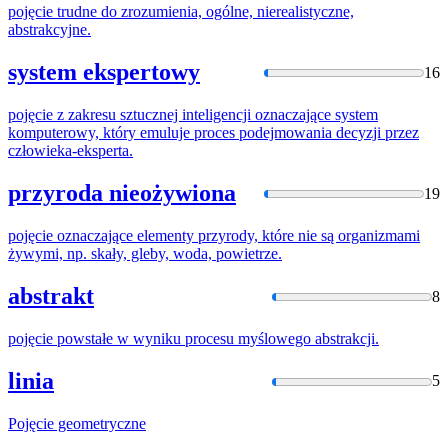
pojęcie
trudne do zrozumienia, ogólne, nierealistyczne,
abstrakcyjne.
system ekspertowy
16
pojęcie
z zakresu sztucznej inteligencji oznaczające system
komputerowy, który emuluje proces podejmowania decyzji przez
człowieka-eksperta.
przyroda nieożywiona
19
pojęcie
oznaczające elementy przyrody, które nie są organizmami
żywymi, np. skały, gleby, woda, powietrze.
abstrakt
8
pojęcie
powstałe w wyniku procesu myślowego abstrakcji.
linia
5
Pojęcie
geometryczne