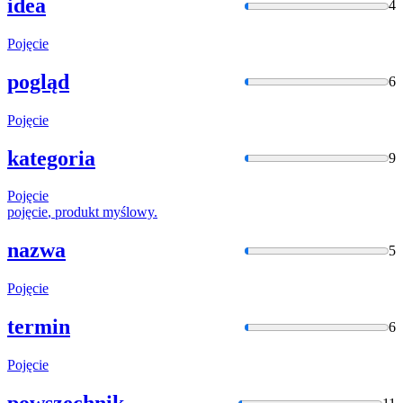
idea
4
Pojęcie
pogląd
6
Pojęcie
kategoria
9
Pojęcie
pojęcie
, produkt myślowy.
nazwa
5
Pojęcie
termin
6
Pojęcie