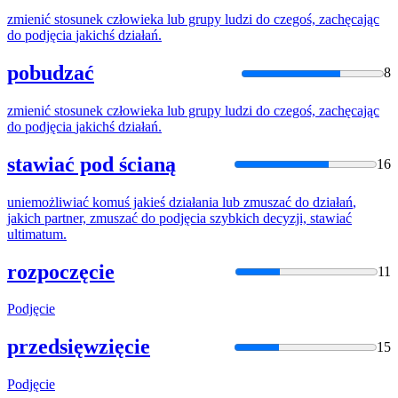
zmienić stosunek człowieka lub grupy ludzi do czegoś, zachęcając
do
podjęcia
jakichś
działań
.
pobudzać
8
zmienić stosunek człowieka lub grupy ludzi do czegoś, zachęcając
do
podjęcia
jakichś
działań
.
stawiać pod ścianą
16
uniemożliwiać komuś jakieś
działan
ia lub zmuszać do
działań
,
jakich
partner, zmuszać do
podjęcia
szybkich decyzji, stawiać
ultimatum.
rozpoczęcie
11
Podjęcie
przedsięwzięcie
15
Podjęcie