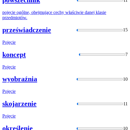
powszechnik
11
pojęcie
ogólne, obejmujące cechy właściwie danej klasie
przedmiotów.
przeświadczenie
15
Pojęcie
koncept
7
Pojęcie
wyobraźnia
10
Pojęcie
skojarzenie
11
Pojęcie
określenie
10