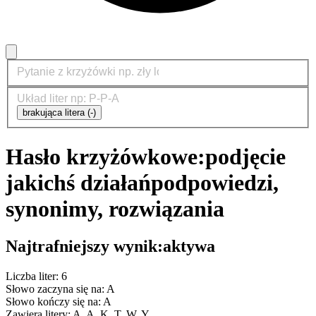
brakująca litera (-)
Hasło krzyżówkowe:
podjęcie
jakichś działań
podpowiedzi,
synonimy, rozwiązania
Najtrafniejszy wynik:
aktywa
Liczba liter: 6
Słowo zaczyna się na: A
Słowo kończy się na: A
Zawiera litery: A, A, K, T, W, Y