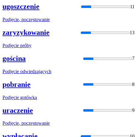
ugoszczenie
11
Podjęcie
, poczęstowanie
zaryzykowanie
13
Podjęcie
próby
gościna
7
Podjęcie
odwiedzających
pobranie
8
Podjęcie
gotówką
uraczenie
9
Podjęcie
, poczęstowanie
wypłacanie
10