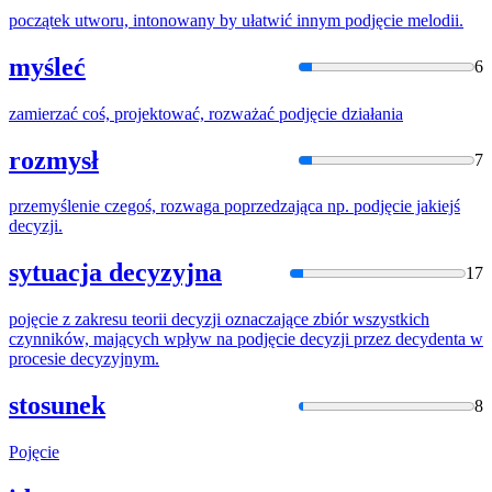
początek utworu, intonowany by ułatwić innym
podjęcie
melodii.
myśleć
6
zamierzać coś, projektować, rozważać
podjęcie
działan
ia
rozmysł
7
przemyślenie czegoś, rozwaga poprzedzająca np.
podjęcie
jakiejś
decyzji.
sytuacja decyzyjna
17
pojęcie
z zakresu teorii decyzji oznaczające zbiór wszystkich
czynników, mających wpływ na
podjęcie
decyzji przez decydenta w
procesie decyzyjnym.
stosunek
8
Pojęcie