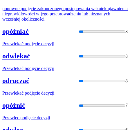
ponowne
podjęcie
zakończonego postępowania wskutek ujawnienia
nieprawidłowości w jego przeprowadzeniu lub nieznanych
wcześniej okoliczności.
opóźniać
8
Przewlekać
podjęcie
decyzji
odwlekać
8
Przewlekać
podjęcie
decyzji
odraczać
8
Przewlekać
podjęcie
decyzji
opóźnić
7
Przewlec
podjęcie
decyzji
odwlec
6