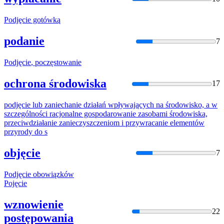
Podjęcie
gotówką
podanie
7
Podjęcie
, poczęstowanie
ochrona środowiska
17
podjęcie
lub zaniechanie
działań
wpływających na środowisko, a w
szczególności racjonalne gospodarowanie zasobami środowiska,
przeciwdziałanie zanieczyszczeniom i przywracanie elementów
przyrody do s
objęcie
7
Podjęcie
obowiązków
Pojęcie
wznowienie
22
postępowania