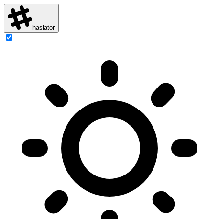
haslator