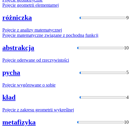
Pojęcie
geometrii elementarnej
różniczka
9
Pojęcie
z analizy matematycznej
Pojęcie
matematyczne związane z pochodną funkcji
abstrakcja
10
Pojęcie
oderwane od rzeczywistości
pycha
5
Pojęcie
wygórowane o sobie
kład
4
Pojęcie
z zakresu geometrii wykreślnej
metafizyka
10