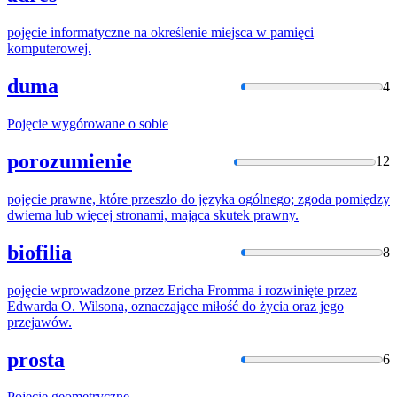
pojęcie
informatyczne na określenie miejsca w pamięci
komputerowej.
duma
4
Pojęcie
wygórowane o sobie
porozumienie
12
pojęcie
prawne, które przeszło do języka ogólnego; zgoda pomiędzy
dwiema lub więcej stronami, mająca skutek prawny.
biofilia
8
pojęcie
wprowadzone przez Ericha Fromma i rozwinięte przez
Edwarda O. Wilsona, oznaczające miłość do życia oraz jego
przejawów.
prosta
6
Pojęcie
geometryczne