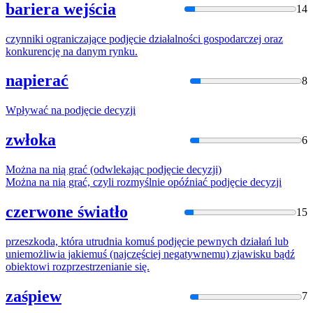
bariera wejścia
14
czynniki ograniczające
podjęcie
działa
lności gospodarczej oraz
konkurencję na danym rynku.
napierać
8
Wpływać na
podjęcie
decyzji
zwłoka
6
Można na nią grać (odwlekając
podjęcie
decyzji)
Można na nią grać, czyli rozmyślnie opóźniać
podjęcie
decyzji
czerwone światło
15
przeszkoda, która utrudnia komuś
podjęcie
pewnych
działań
lub
uniemożliwia jakiemuś (najczęściej negatywnemu) zjawisku bądź
obiektowi rozprzestrzenianie się.
zaśpiew
7