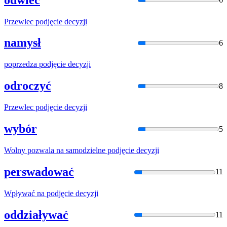
Przewlec
podjęcie
decyzji
namysł
6
poprzedza
podjęcie
decyzji
odroczyć
8
Przewlec
podjęcie
decyzji
wybór
5
Wolny pozwala na samodzielne
podjęcie
decyzji
perswadować
11
Wpływać na
podjęcie
decyzji
oddziaływać
11