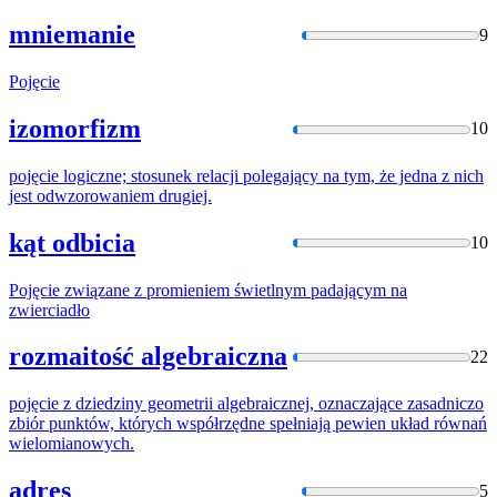
mniemanie
9
Pojęcie
izomorfizm
10
pojęcie
logiczne; stosunek relacji polegający na tym, że jedna z nich
jest odwzorowaniem drugiej.
kąt odbicia
10
Pojęcie
związane z promieniem świetlnym padającym na
zwierciadło
rozmaitość algebraiczna
22
pojęcie
z dziedziny geometrii algebraicznej, oznaczające zasadniczo
zbiór punktów, których współrzędne spełniają pewien układ równań
wielomianowych.
adres
5