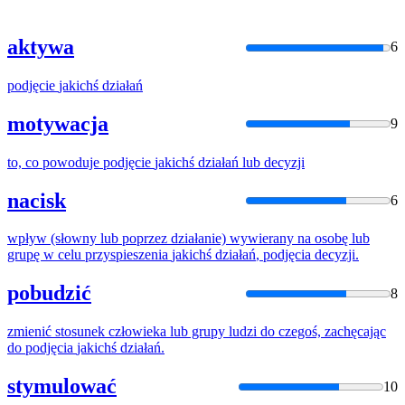
aktywa
6
podjęcie
jakichś
działań
motywacja
9
to, co powoduje
podjęcie
jakichś
działań
lub decyzji
nacisk
6
wpływ (słowny lub poprzez
działan
ie) wywierany na osobę lub
grupę w celu przyspieszenia
jakichś
działań
,
podjęcia
decyzji.
pobudzić
8
zmienić stosunek człowieka lub grupy ludzi do czegoś, zachęcając
do
podjęcia
jakichś
działań
.
stymulować
10