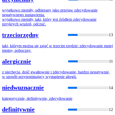
wyjątkowo niemiły, odbierany jako przejaw
zdecydowanie
negatywnego nastawienia.
wyjątkowo niemiły, taki, który jest źródłem
zdecydowanie
przykrych wrażeń, odczuć.
trzeciorzędny
13
taki, którym można się zająć w trzecim rzędzie:
zdecydowanie
mniej
istotny, poboczny.
alergicznie
11
z niechęcią, dość gwałtownie i
zdecydowanie
, bardzo negatywnie,
w sposób przypominający wystąpienie alergii.
niedwuznacznie
14
kategorycznie, definitywnie,
zdecydowanie
definitywnie
12