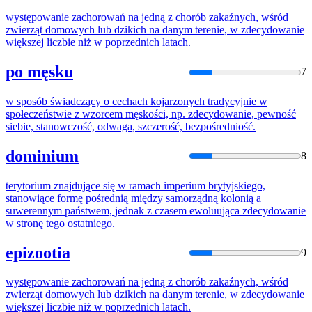
występowanie zachorowań na jedną z chorób zakaźnych, wśród
zwierząt domowych lub dzikich na danym terenie, w
zdecydowanie
większej liczbie niż w poprzednich latach.
po męsku
7
w sposób świadczący o cechach kojarzonych tradycyjnie w
społeczeństwie z wzorcem męskości, np.
zdecydowanie
, pewność
siebie, stanowczość, odwaga, szczerość, bezpośredniość.
dominium
8
terytorium znajdujące się w ramach imperium brytyjskiego,
stanowiące formę pośrednią między samorządną kolonią a
suwerennym państwem, jednak z czasem ewoluująca
zdecydowanie
w stronę tego ostatniego.
epizootia
9
występowanie zachorowań na jedną z chorób zakaźnych, wśród
zwierząt domowych lub dzikich na danym terenie, w
zdecydowanie
większej liczbie niż w poprzednich latach.