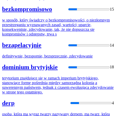
bezkompromisowo
15
w sposób, który świadczy o bezkompromisowości, o niezłomnym
przestrzeganiu wyznawanych zasad, wartości; uparcie,
konsekwentnie,
zdecydowanie
, tak, że nie dopuszcza się
kompromisów i odstępstw, trwa s
bezapelacyjnie
14
definitywnie, bezspornie, bezsprzecznie,
zdecydowanie
dominium brytyjskie
18
terytorium znajdujące się w ramach imperium brytyjskiego,
stanowiące formę pośrednią między samorządną kolonią a
suwerennym państwem, jednak z czasem ewoluująca
zdecydowanie
w stronę tego ostatniego.
derp
4
osoba, która ma wyraz twarzy nazywany derpem, ma twarz, która