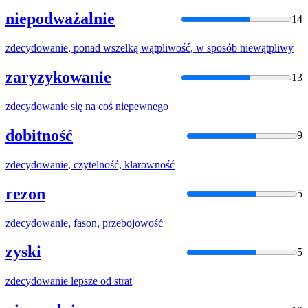
niepodważalnie
14
zdecydowanie
, ponad wszelką wątpliwość, w sposób niewątpliwy
zaryzykowanie
13
zdecydowanie
się na coś niepewnego
dobitność
9
zdecydowanie
, czytelność, klarowność
rezon
5
zdecydowanie
, fason, przebojowość
zyski
5
zdecydowanie
lepsze od strat