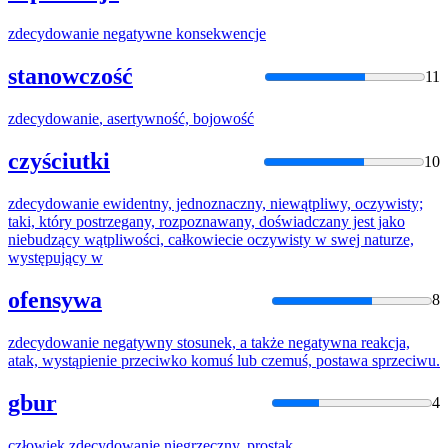
zdecydowanie
negatywne konsekwencje
stanowczość
11
zdecydowanie
, asertywność, bojowość
czyściutki
10
zdecydowanie
ewidentny, jednoznaczny, niewątpliwy, oczywisty;
taki, który postrzegany, rozpoznawany, doświadczany jest jako
niebudzący wątpliwości, całkowiecie oczywisty w swej naturze,
występujący w
ofensywa
8
zdecydowanie
negatywny stosunek, a także negatywna reakcja,
atak, wystąpienie przeciwko komuś lub czemuś, postawa sprzeciwu.
gbur
4
człowiek
zdecydowanie
niegrzeczny, prostak