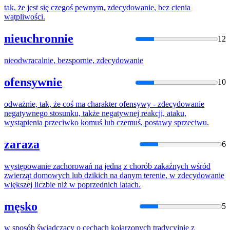
tak, że jest się czegoś pewnym,
zdecydowanie
, bez cienia
wątpliwości.
nieuchronnie
12
nieodwracalnie, bezspornie,
zdecydowanie
ofensywnie
10
odważnie, tak, że coś ma charakter ofensywy -
zdecydowanie
negatywnego stosunku, także negatywnej reakcji, ataku,
wystąpienia przeciwko komuś lub czemuś, postawy sprzeciwu.
zaraza
6
występowanie zachorowań na jedną z chorób zakaźnych wśród
zwierząt domowych lub dzikich na danym terenie, w
zdecydowanie
większej liczbie niż w poprzednich latach.
męsko
5
w sposób świadczący o cechach kojarzonych tradycyjnie z