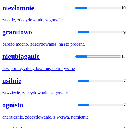
niezłomnie
10
zajadle,
zdecydowanie
, zagorzale
granitowo
9
bardzo mocno,
zdecydowanie
, na sto procent.
nieubłaganie
12
bezspornie,
zdecydowanie
, definitywnie
usilnie
7
zawzięcie,
zdecydowanie
, zagorzale
ognisto
7
energicznie,
zdecydowanie
, z werwą, namiętnie.