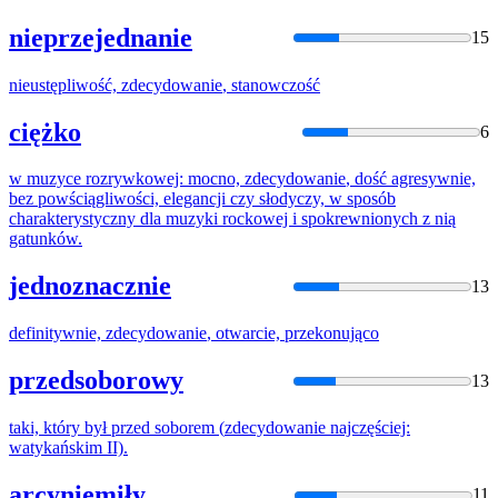
nieprzejednanie
15
nieustępliwość,
zdecydowanie
, stanowczość
ciężko
6
w muzyce rozrywkowej: mocno,
zdecydowanie
, dość agresywnie,
bez powściągliwości, elegancji czy słodyczy, w sposób
charakterystyczny dla muzyki rockowej i spokrewnionych z nią
gatunków.
jednoznacznie
13
definitywnie,
zdecydowanie
, otwarcie, przekonująco
przedsoborowy
13
taki, który był przed soborem (
zdecydowanie
najczęściej:
watykańskim II).
arcyniemiły
11