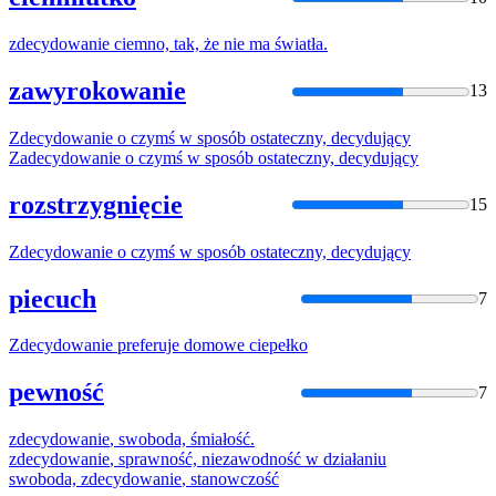
zdecydowanie
ciemno, tak, że nie ma światła.
zawyrokowanie
13
Zdecydowanie
o czymś w sposób ostateczny, decydujący
Zadecydowani
e o czymś w sposób ostateczny, decydujący
rozstrzygnięcie
15
Zdecydowanie
o czymś w sposób ostateczny, decydujący
piecuch
7
Zdecydowanie
preferuje domowe ciepełko
pewność
7
zdecydowanie
, swoboda, śmiałość.
zdecydowanie
, sprawność, niezawodność w działaniu
swoboda,
zdecydowanie
, stanowczość