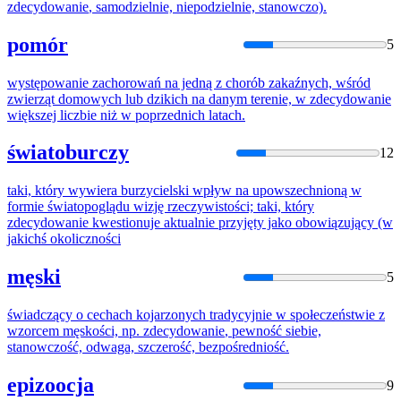
zdecydowanie
, samodzielnie, niepodzielnie, stanowczo).
pomór
5
występowanie zachorowań na jedną z chorób zakaźnych, wśród
zwierząt domowych lub dzikich na danym terenie, w
zdecydowanie
większej liczbie niż w poprzednich latach.
światoburczy
12
taki, który wywiera burzycielski wpływ na upowszechnioną w
formie światopoglądu wizję rzeczywistości; taki, który
zdecydowanie
kwestionuje aktualnie przyjęty jako obowiązujący (w
jakichś okoliczności
męski
5
świadczący o cechach kojarzonych tradycyjnie w społeczeństwie z
wzorcem męskości, np.
zdecydowanie
, pewność siebie,
stanowczość, odwaga, szczerość, bezpośredniość.
epizoocja
9