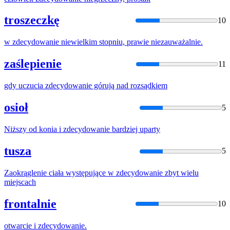
troszeczkę
10
w
zdecydowanie
niewielkim stopniu, prawie niezauważalnie.
zaślepienie
11
gdy uczucia
zdecydowanie
górują nad rozsądkiem
osioł
5
Niższy od konia i
zdecydowanie
bardziej uparty
tusza
5
Zaokrąglenie ciała występujące w
zdecydowanie
zbyt wielu
miejscach
frontalnie
10
otwarcie i
zdecydowanie
.