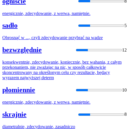
ogniście
8
energicznie,
zdecydowanie
, z werwą, namiętnie.
sadło
5
Obrosnąć w ..., czyli
zdecydowanie
przybrać na wadze
bezwzględnie
12
konsekwentnie,
zdecydowanie
, koniecznie, bez wahania, z całym
przekonaniem, nie zważając na nic, w sposób całkowicie
skoncentrowany na określonym celu czy rezultacie, będący
wyrazem najwyższej determ
płomiennie
10
energicznie,
zdecydowanie
, z werwą, namiętnie.
skrajnie
8
diametralnie,
zdecydowanie
, zasadniczo