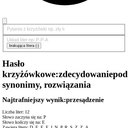
brakująca litera (-)
Hasło
krzyżówkowe:
zdecydowanie
pod
synonimy, rozwiązania
Najtrafniejszy wynik:
przesądzenie
Liczba liter: 12
Słowo zaczyna się na: P
Słowo kończy się na: E
Zawiera litery: D, E, E, E, I, N, P, R, S, Z, Z, Ą