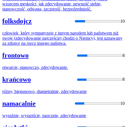
wzorcem męskości, jak
zdecydowanie
, pewność siebie,
stanowczość, odwaga, szczerość, bezpośredniość.
folksdojcz
10
człowiek, który sympatyzuje z innym narodem lub państwem niż
swoje (
zdecydowanie
najczęściej chodzi o Niemcy), jest uznawany
za zdrajcę na rzecz innego państwa.
frontowo
8
otwarcie, stanowczo,
zdecydowanie
.
krańcowo
8
różny, biegunowo, diametralnie,
zdecydowanie
namacalnie
10
wyraźnie, wyraziście, naocznie,
zdecydowanie