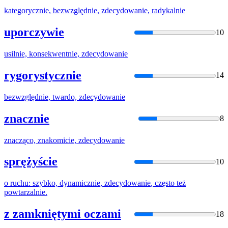
kategorycznie, bezwzględnie,
zdecydowanie
, radykalnie
uporczywie
10
usilnie, konsekwentnie,
zdecydowanie
rygorystycznie
14
bezwzględnie, twardo,
zdecydowanie
znacznie
8
znacząco, znakomicie,
zdecydowanie
sprężyście
10
o ruchu: szybko, dynamicznie,
zdecydowanie
, często też
powtarzalnie.
z zamkniętymi oczami
18