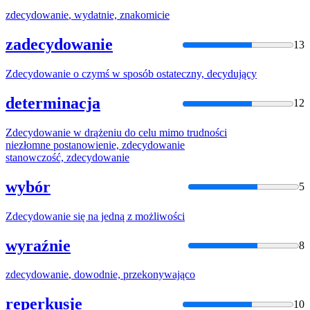
zdecydowanie
, wydatnie, znakomicie
zadecydowanie
13
Zdecydowanie
o czymś w sposób ostateczny, decydujący
determinacja
12
Zdecydowanie
w drążeniu do celu mimo trudności
niezłomne postanowienie,
zdecydowanie
stanowczość,
zdecydowanie
wybór
5
Zdecydowanie
się na jedną z możliwości
wyraźnie
8
zdecydowanie
, dowodnie, przekonywająco
reperkusje
10