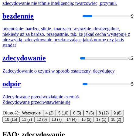
zdecydowanie
nie tchnie inteligencją; twarzowiec, przymuł.
bezdennie
9
przenośnie: bardzo, silnie, znacząco, wyraźnie, dostrzegalnie,
niekiedy aż za bardzo, przepastnie, tak, że jakaś cecha występuje z
niezwykłą,
zdecydowanie
przekraczającą jakąś normę czy jakiś
standar
zdecydowanie
12
Zadecydowani
e o czymś w sposób ostateczny, decydujący
odpór
5
Zdecydowane
przeciwdziałanie czemuś
Zdecydowane
przeciwstawienie się
Długość:
Wszystkie
4
(2)
5
(10)
6
(5)
7
(5)
8
(12)
9
(8)
10
(15)
11
(7)
12
(9)
13
(7)
14
(4)
15
(3)
17
(1)
18
(2)
FAQ: zdecydowanie