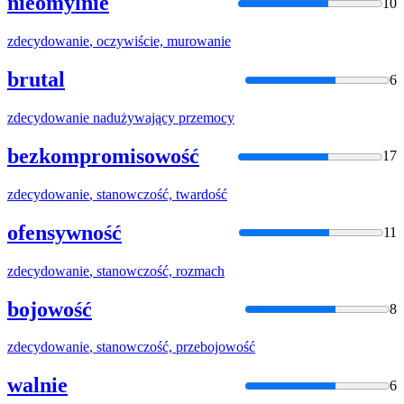
nieomylnie
10
zdecydowanie
, oczywiście, murowanie
brutal
6
zdecydowanie
nadużywający przemocy
bezkompromisowość
17
zdecydowanie
, stanowczość, twardość
ofensywność
11
zdecydowanie
, stanowczość, rozmach
bojowość
8
zdecydowanie
, stanowczość, przebojowość
walnie
6