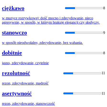
ciężkawo
8
w muzyce rozrywkowej: dość mocno i
zdecydowanie
, nieco
agresywnie, w sposób, w którym brakuje elegancji czy słodyczy.
stanowczo
9
w sposób nieodwołalny,
zdecydowanie
, bez wahania.
dobitnie
8
jasno,
zdecydowanie
, czytelnie
rezolutność
11
rezon,
zdecydowanie
, mądrość
asertywność
11
rezon,
zdecydowanie
, stanowczość