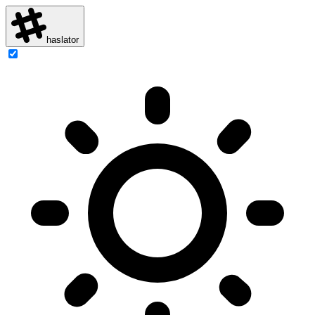
haslator