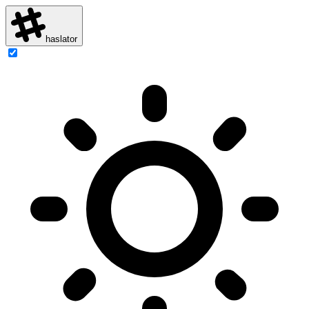
haslator