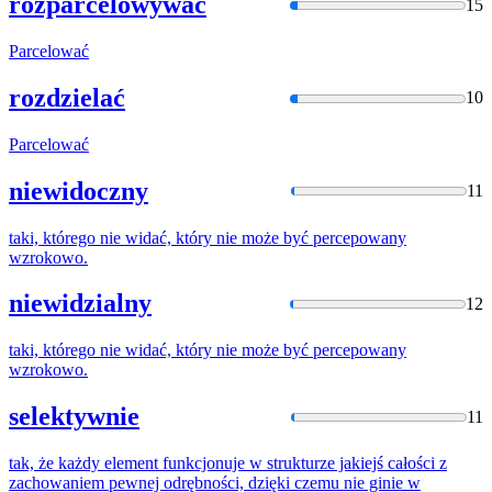
rozparcelowywać
15
Parcelować
rozdzielać
10
Parcelować
niewidoczny
11
taki, którego nie widać, który nie może być
percepowany
wzrokowo.
niewidzialny
12
taki, którego nie widać, który nie może być
percepowany
wzrokowo.
selektywnie
11
tak, że każdy element funkcjonuje w strukturze jakiejś całości z
zachowaniem pewnej odrębności, dzięki czemu nie ginie w