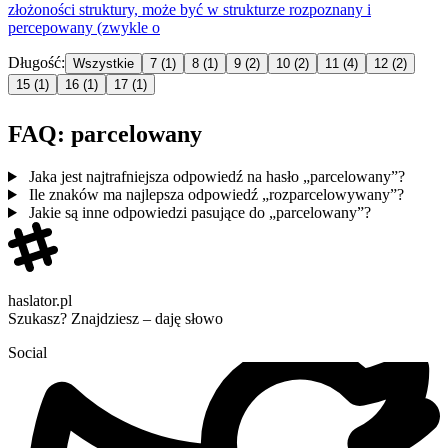
złożoności struktury, może być w strukturze rozpoznany i
percepowany
(zwykle o
Długość:
Wszystkie
7
(1)
8
(1)
9
(2)
10
(2)
11
(4)
12
(2)
15
(1)
16
(1)
17
(1)
FAQ: parcelowany
Jaka jest najtrafniejsza odpowiedź na hasło „parcelowany”?
Ile znaków ma najlepsza odpowiedź „rozparcelowywany”?
Jakie są inne odpowiedzi pasujące do „parcelowany”?
haslator.pl
Szukasz? Znajdziesz – daję słowo
Social