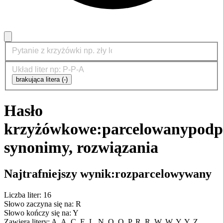
brakująca litera (-)
Hasło
krzyżówkowe:
parcelowany
podp
synonimy, rozwiązania
Najtrafniejszy wynik:
rozparcelowywany
Liczba liter: 16
Słowo zaczyna się na: R
Słowo kończy się na: Y
Zawiera litery: A, A, C, E, L, N, O, O, P, R, R, W, W, Y, Y, Z