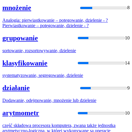
mnożenie
8
Analogia: pierwiastkowanie – potęgowanie,
dzielenie
- ?
Pierwiastkowanie – potęgowanie,
dzielenie
- ?
grupowanie
10
sortowanie, rozsortowywanie,
dzielenie
klasyfikowanie
14
systematyzowanie, segregowanie,
dzielenie
działanie
9
Dodawanie, odejmowanie, mnożenie lub
dzielenie
arytmometr
10
część składowa procesora komputera, zwana także jednostką
arytmetyczno-logiczną, w której wykonywane są operacje