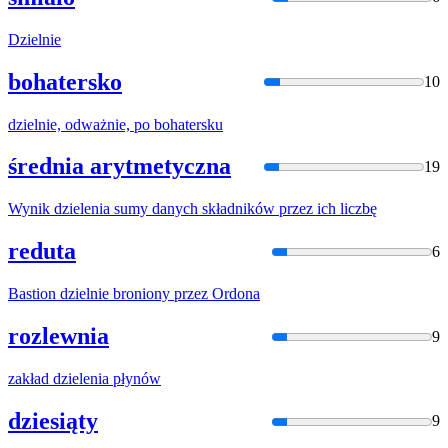
Dzielni
e
bohatersko
10
dzielni
e, odważnie, po bohatersku
średnia arytmetyczna
19
Wynik
dzielenia
sumy danych składników przez ich liczbę
reduta
6
Bastion
dzielni
e broniony przez Ordona
rozlewnia
9
zakład
dzielenia
płynów
dziesiąty
9