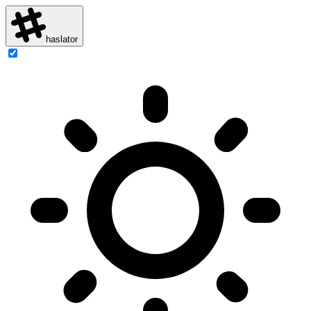
haslator