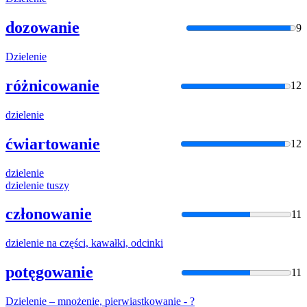
dozowanie
9
Dzielenie
różnicowanie
12
dzielenie
ćwiartowanie
12
dzielenie
dzielenie
tuszy
członowanie
11
dzielenie
na części, kawałki, odcinki
potęgowanie
11
Dzielenie
– mnożenie, pierwiastkowanie - ?