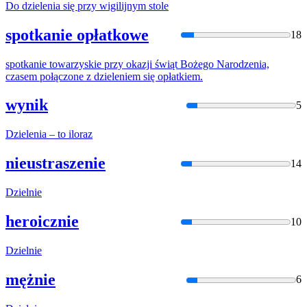
Do
dzielenia
się przy wigilijnym stole
spotkanie opłatkowe
18
spotkanie towarzyskie przy okazji świąt Bożego Narodzenia,
czasem połączone z
dzielenie
m się opłatkiem.
wynik
5
Dzielenia
– to iloraz
nieustraszenie
14
Dzielni
e
heroicznie
10
Dzielni
e
mężnie
6