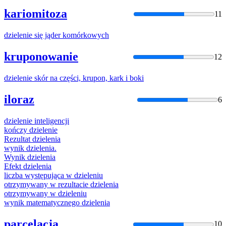
kariomitoza
11
dzielenie
się jąder komórkowych
kruponowanie
12
dzielenie
skór na części, krupon, kark i boki
iloraz
6
dzielenie
inteligencji
kończy
dzielenie
Rezultat
dzielenia
wynik
dzielenia
.
Wynik
dzielenia
Efekt
dzielenia
liczba występująca w
dzieleniu
otrzymywany w rezultacie
dzielenia
otrzymywany w
dzieleniu
wynik matematycznego
dzielenia
parcelacja
10