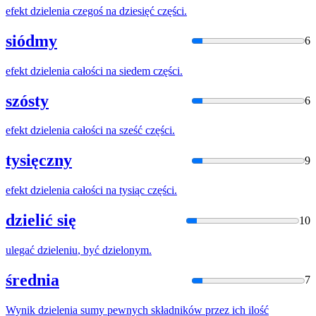
efekt
dzielenia
czegoś na dziesięć części.
siódmy
6
efekt
dzielenia
całości na siedem części.
szósty
6
efekt
dzielenia
całości na sześć części.
tysięczny
9
efekt
dzielenia
całości na tysiąc części.
dzielić się
10
ulegać
dzieleniu
, być dzielonym.
średnia
7
Wynik
dzielenia
sumy pewnych składników przez ich ilość