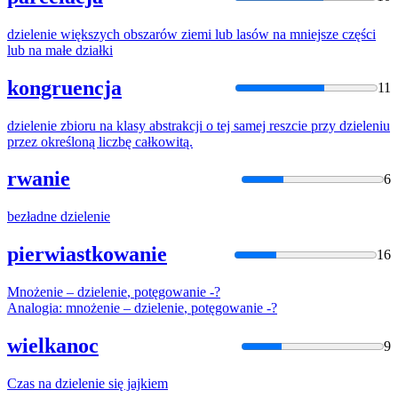
dzielenie
większych obszarów ziemi lub lasów na mniejsze części
lub na małe działki
kongruencja
11
dzielenie
zbioru na klasy abstrakcji o tej samej reszcie przy
dzieleniu
przez określoną liczbę całkowitą.
rwanie
6
bezładne
dzielenie
pierwiastkowanie
16
Mnożenie –
dzielenie
, potęgowanie -?
Analogia: mnożenie –
dzielenie
, potęgowanie -?
wielkanoc
9
Czas na
dzielenie
się jajkiem