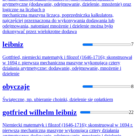
arytmetyczne (dodawanie, odejmowanie,
dzielenie
, mnożenie) oraz
logiczne na liczbach p
mechaniczna maszyna licząca, poprzedniczka kalkulatora,
najczęściej przeznaczona do wykonywania dodawania lub
odejmowania, natomiast mnożenie i
dzielenie
można było
dokonywać przez wielokrotne dodawa
leibniz
7
Gottfried, niemiecki matematyk i filozof (1646-1716); skonstruował
w 1694 r. pierwszą mechaniczną maszynę wykonującą cztery
działania arytmetyczne: dodawanie, odejmowanie, mnożenie i
dzielenie
obyczaje
8
Świąteczne, np. ubieranie choinki,
dzielenie
się opłatkiem
gotfried wilhelm leibniz
22
Niemiecki matematyk i filozof (1646-1716); skonstruował w 1694 r.
pierwszą mechaniczną maszynę wykonującą cztery działania
arytmetyczne: dodawanie, odejmowanie, mnożenie i
dzielenie