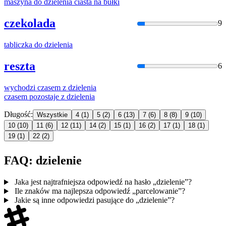
maszyna do
dzielenia
ciasta na bułki
czekolada
9
tabliczka do
dzielenia
reszta
6
wychodzi czasem z
dzielenia
czasem pozostaje z
dzielenia
Długość:
Wszystkie
4
(1)
5
(2)
6
(13)
7
(6)
8
(8)
9
(10)
10
(10)
11
(6)
12
(11)
14
(2)
15
(1)
16
(2)
17
(1)
18
(1)
19
(1)
22
(2)
FAQ: dzielenie
Jaka jest najtrafniejsza odpowiedź na hasło „dzielenie”?
Ile znaków ma najlepsza odpowiedź „parcelowanie”?
Jakie są inne odpowiedzi pasujące do „dzielenie”?