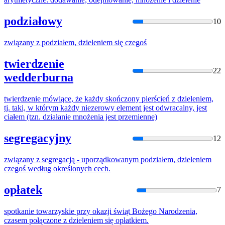
podziałowy
10
związany z podziałem,
dzielenie
m się czegoś
twierdzenie
22
wedderburna
twierdzenie mówiące, że każdy skończony pierścień z
dzielenie
m,
tj. taki, w którym każdy niezerowy element jest odwracalny, jest
ciałem (tzn. działanie mnożenia jest przemienne)
segregacyjny
12
związany z segregacją - uporządkowanym podziałem,
dzielenie
m
czegoś według określonych cech.
opłatek
7
spotkanie towarzyskie przy okazji świąt Bożego Narodzenia,
czasem połączone z
dzielenie
m się opłatkiem.