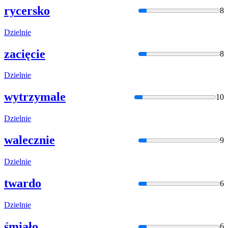
rycersko
8
Dzielni
e
zacięcie
8
Dzielni
e
wytrzymale
10
Dzielni
e
walecznie
9
Dzielni
e
twardo
6
Dzielni
e
śmiało
6