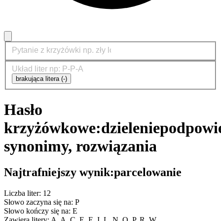
brakująca litera (-)
Hasło
krzyżówkowe:
dzielenie
podpowie
synonimy, rozwiązania
Najtrafniejszy wynik:
parcelowanie
Liczba liter: 12
Słowo zaczyna się na: P
Słowo kończy się na: E
Zawiera litery: A, A, C, E, E, I, L, N, O, P, R, W