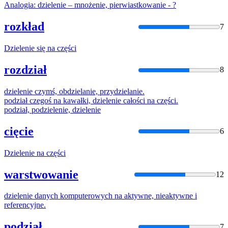
Analogia:
dzielenie
– mnożenie, pierwiastkowanie - ?
rozkład
7
Dzielenie
się na części
rozdział
8
dzielenie
czymś, obdzielanie, przydzielanie.
podział czegoś na kawałki,
dzielenie
całości na części.
podział, podzielenie,
dzielenie
cięcie
6
Dzielenie
na części
warstwowanie
12
dzielenie
danych komputerowych na aktywne, nieaktywne i
referencyjne.
podział
7