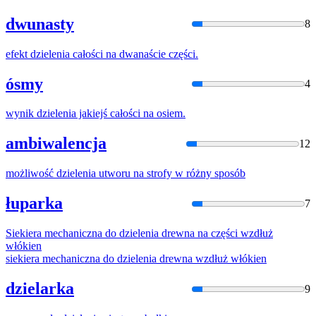
dwunasty
8
efekt
dzielenia
całości na dwanaście części.
ósmy
4
wynik
dzielenia
jakiejś całości na osiem.
ambiwalencja
12
możliwość
dzielenia
utworu na strofy w różny sposób
łuparka
7
Siekiera mechaniczna do
dzielenia
drewna na części wzdłuż
włókien
siekiera mechaniczna do
dzielenia
drewna wzdłuż włókien
dzielarka
9