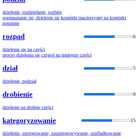
dzielenie
, rozdzielanie, rozbiór
rozmnażanie się,
dzielenie
się komórki macierzystej na komórki
potomne
rozpad
6
dzielenie
się na części
proces
dzielenia
się czegoś na mniejsze części
dział
5
dzielenie
, podział
drobienie
9
dzielenie
na drobne części
kategoryzowanie
15
dzielenie
, szeregowanie, zaszeregowywanie, szufladkowanie