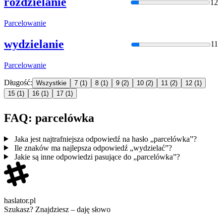
rozdzielanie
12
Parcelowan
ie
wydzielanie
11
Parcelowan
ie
Długość:
Wszystkie
7
(1)
8
(1)
9
(2)
10
(2)
11
(2)
12
(1)
15
(1)
16
(1)
17
(1)
FAQ: parcelówka
Jaka jest najtrafniejsza odpowiedź na hasło „parcelówka”?
Ile znaków ma najlepsza odpowiedź „wydzielać”?
Jakie są inne odpowiedzi pasujące do „parcelówka”?
haslator.pl
Szukasz? Znajdziesz – daję słowo