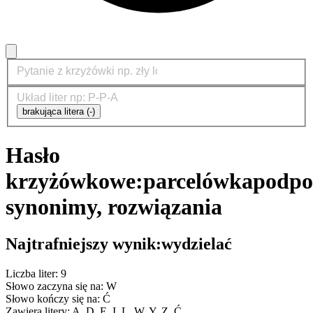
brakująca litera (-)
Hasło
krzyżówkowe:
parcelówka
podpo
synonimy, rozwiązania
Najtrafniejszy wynik:
wydzielać
Liczba liter: 9
Słowo zaczyna się na: W
Słowo kończy się na: Ć
Zawiera litery: A, D, E, I, L, W, Y, Z, Ć