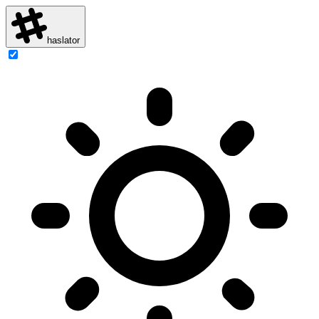
haslator