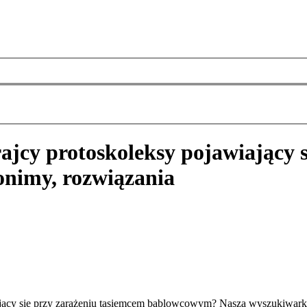
ajcy protoskoleksy pojawiający 
onimy, rozwiązania
iający się przy zarażeniu tasiemcem bąblowcowym? Nasza wyszukiwark