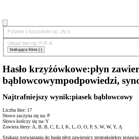
brakująca litera (-)
Hasło krzyżówkowe:
płyn zawier
bąblowcowym
podpowiedzi, syn
Najtrafniejszy wynik:
piasek bąblowcowy
Liczba liter: 17
Słowo zaczyna się na: P
Słowo kończy się na: Y
Zawiera litery: A, B, B, C, E, I, K, L, O, O, P, S, W, W, Y, Ą
Szukasz rozwiązania do hasła płyn zawierajcy protoskoleksy pojaw