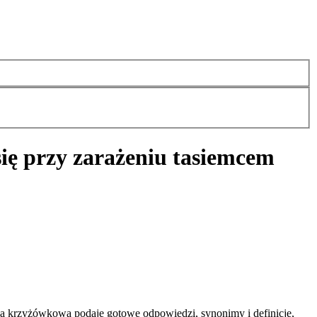
się przy zarażeniu tasiemcem
a krzyżówkowa podaje gotowe odpowiedzi, synonimy i definicje,