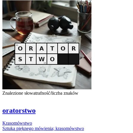
Znalezione słowa
trafność/liczba znaków
oratorstwo
Krasomówstwo
Sztuka pięknego mówienia;
krasomówstwo