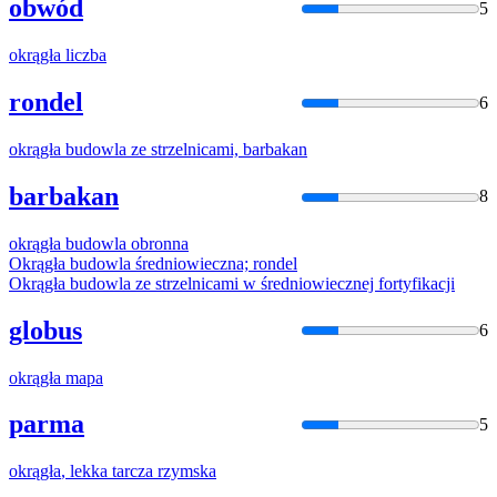
obwód
5
okrągła
liczba
rondel
6
okrągła
budowla ze strzelnicami, barbakan
barbakan
8
okrągła
budowla obronna
Okrągła
budowla średniowieczna; rondel
Okrągła
budowla ze strzelnicami w średniowiecznej fortyfikacji
globus
6
okrągła
mapa
parma
5
okrągła
, lekka tarcza rzymska