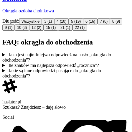
Okrągła
ozdoba choinkowa
Długość:
Wszystkie
3
(1)
4
(10)
5
(19)
6
(16)
7
(8)
8
(9)
9
(1)
10
(3)
12
(2)
15
(1)
21
(1)
22
(1)
FAQ: okrągła do obchodzenia
Jaka jest najtrafniejsza odpowiedź na hasło „okrągła do
obchodzenia”?
Ile znaków ma najlepsza odpowiedź „rocznica”?
Jakie są inne odpowiedzi pasujące do „okrągła do
obchodzenia”?
haslator.pl
Szukasz? Znajdziesz – daję słowo
Social