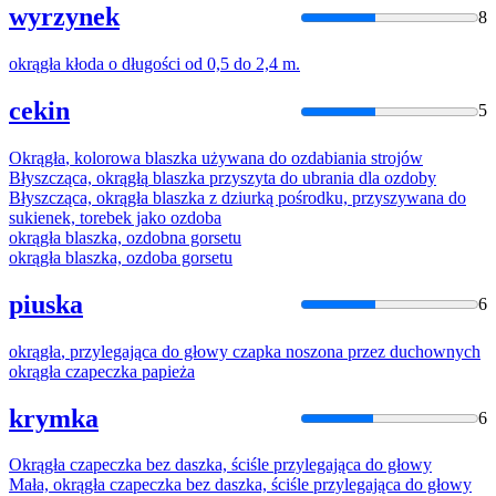
wyrzynek
8
okrągła
kłoda o długości od 0,5
do
2,4 m.
cekin
5
Okrągła
, kolorowa blaszka używana
do
ozdabiania strojów
Błyszcząca,
okrągłą
blaszka przyszyta
do
ubrania dla ozdoby
Błyszcząca,
okrągła
blaszka z dziurką pośrodku, przyszywana
do
sukienek, torebek jako ozdoba
okrągła
blaszka, ozdobna gorsetu
okrągła
blaszka, ozdoba gorsetu
piuska
6
okrągła
, przylegająca
do
głowy czapka noszona przez duchownych
okrągła
czapeczka papieża
krymka
6
Okrągła
czapeczka bez daszka, ściśle przylegająca
do
głowy
Mała,
okrągła
czapeczka bez daszka, ściśle przylegająca
do
głowy