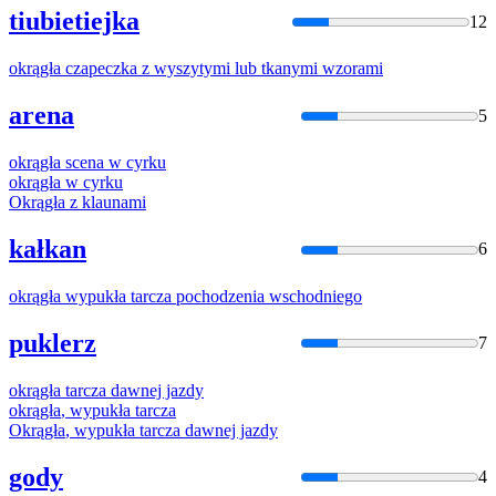
tiubietiejka
12
okrągła
czapeczka z wyszytymi lub tkanymi wzorami
arena
5
okrągła
scena w cyrku
okrągła
w cyrku
Okrągła
z klaunami
kałkan
6
okrągła
wypukła tarcza pochodzenia wschodniego
puklerz
7
okrągła
tarcza dawnej jazdy
okrągła
, wypukła tarcza
Okrągła
, wypukła tarcza dawnej jazdy
gody
4