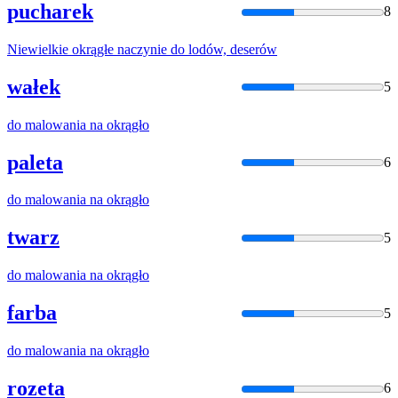
pucharek
8
Niewielkie
okrągłe
naczynie
do
lodów, deserów
wałek
5
do
malowania na
okrągło
paleta
6
do
malowania na
okrągło
twarz
5
do
malowania na
okrągło
farba
5
do
malowania na
okrągło
rozeta
6