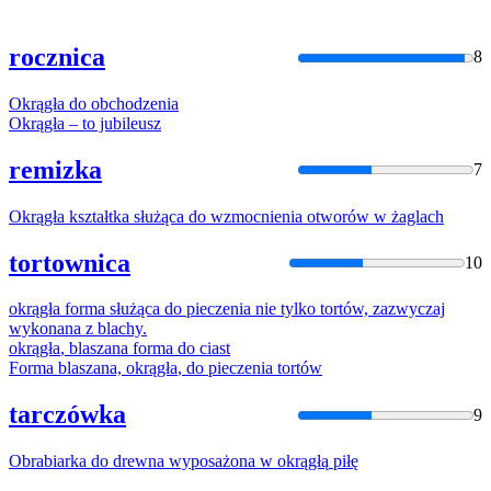
rocznica
8
Okrągła
do
obchodzenia
Okrągła
– to jubileusz
remizka
7
Okrągła
kształtka służąca
do
wzmocnienia otworów w żaglach
tortownica
10
okrągła
forma służąca
do
pieczenia nie tylko tortów, zazwyczaj
wykonana z blachy.
okrągła
, blaszana forma
do
ciast
Forma blaszana,
okrągła
,
do
pieczenia tortów
tarczówka
9
Obrabiarka
do
drewna wyposażona w
okrągłą
piłę