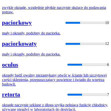
zwykle
okrągłe
, względnie płytkie naczynie służące
do
podawania
potraw.
paciorkowy
10
mały i
okrągły
, podobny
do
paciorka.
paciorkowaty
12
mały i
okrągły
, podobny
do
paciorka.
oculus
6
okrągły
bądź owalny niezamykany otwór w ścianie lub szczytowej
części sklepienia, przepuszczający powietrze i światło
do
wnętrza
budowli.
retorta
7
okrągłe
naczynie szklane z długą szyjką pełniącą funkcję chłodnicy,
używane niegdyś w laboratoriach
do
destylacji.