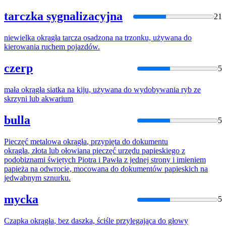
tarczka sygnalizacyjna
21
niewielka
okrągła
tarcza osadzona na trzonku, używana
do
kierowania ruchem pojazdów.
czerp
5
mała
okrągła
siatka na kiju, używana
do
wydobywania ryb ze
skrzyni lub akwarium
bulla
5
Pieczęć metalowa
okrągła
, przypięta
do
dokumentu
okrągła
, złota lub ołowiana pieczęć urzędu papieskiego z
podobiznami świętych Piotra i Pawła z jednej strony i imieniem
papieża na odwrocie, mocowana
do
dokumentów papieskich na
jedwabnym sznurku.
mycka
5
Czapka
okrągła
, bez daszka, ściśle przylegająca
do
głowy