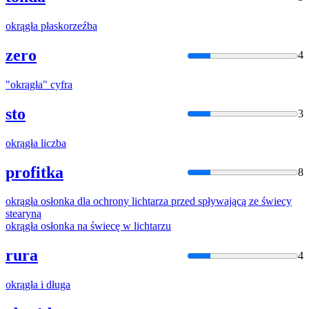
okrągła
płaskorzeźba
zero
4
"
okrągła
" cyfra
sto
3
okrągła
liczba
profitka
8
okrągła
osłonka dla ochrony lichtarza przed spływającą ze świecy
stearyną
okrągła
osłonka na świecę w lichtarzu
rura
4
okrągła
i długa