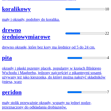
koralikowy
10
mały i
okrągły
, podobny
do
koralika.
drewno
22
średniowymiarowe
drewno
okrągłe
, które bez kory ma średnicę od 5
do
24 cm.
pita
4
okrągły
i płaski pszenny placek, popularny w krajach Bliskiego
Wschodu i Maghrebu, jedzony najczęściej z pikantnymi sosami,
używany też jako kieszonka,
do
której można nałożyć składników
(mięsa, warz
geridon
7
mały stolik przeważnie
okrągły
, wsparty na jednej nodze,
przeznaczony
do
odkładania drobiazgów.