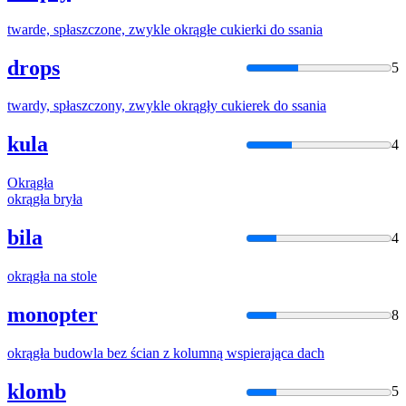
twarde, spłaszczone, zwykle
okrągłe
cukierki
do
ssania
drops
5
twardy, spłaszczony, zwykle
okrągły
cukierek
do
ssania
kula
4
Okrągła
okrągła
bryła
bila
4
okrągła
na stole
monopter
8
okrągła
budowla bez ścian z kolumną wspierająca dach
klomb
5