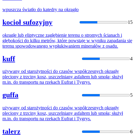
wpuszcza światło
do
katedry na
okrągło
kocioł sufozyjny
15
okrągłe
lub eliptyczne zagłębienie terenu o stromych ścianach i
głębokości
do
kilku metrów, które powstaje w wyniku zapadania się
terenu spowodowanego wypłukiwaniem minerałów z osadu.
kuff
4
używany od starożytności
do
czasów współczesnych
okrągły
pleciony z trzciny kosz, uszczelniany asfaltem lub smołą; służył
m.in.
do
transportu na rzekach Eufrat i Tygrys.
guffa
5
używany od starożytności
do
czasów współczesnych
okrągły
pleciony z trzciny kosz, uszczelniany asfaltem lub smołą; służył
m.in.
do
transportu na rzekach Eufrat i Tygrys.
talerz
6