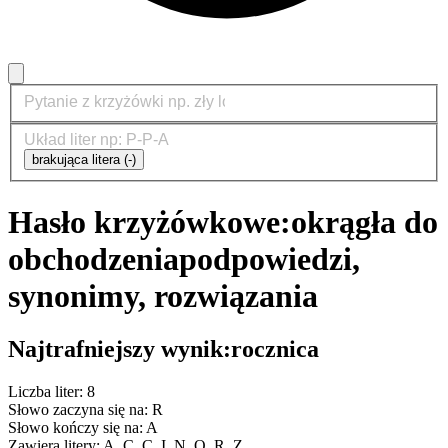
brakująca litera (-)
Hasło krzyżówkowe:
okrągła do
obchodzenia
podpowiedzi,
synonimy, rozwiązania
Najtrafniejszy wynik:
rocznica
Liczba liter: 8
Słowo zaczyna się na: R
Słowo kończy się na: A
Zawiera litery: A, C, C, I, N, O, R, Z