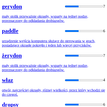
gerydon
7
mały stolik przeważnie
okrągły
, wsparty na jednej nodze,
przeznaczony
do
odkładania drobiazgów.
paddle
6
urządzenie wejścia komputera służące
do
sterowania w grach,
posiadające
okrągłe
pokrętło i jeden lub więcej przycisków.
żerydon
7
mały stolik przeważnie
okrągły
, wsparty na jednej nodze,
przeznaczony
do
odkładania drobiazgów.
właz
4
otwór, najczęściej
okrągły
, różnej wielkości, przez który wchodzi się
do
czegoś.
dropsy
6