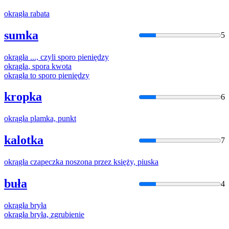
okrągła
rabata
sumka
5
okrągła
..., czyli sporo pieniędzy
okrągła
, spora kwota
okrągła
to sporo pieniędzy
kropka
6
okrągła
plamka, punkt
kalotka
7
okrągła
czapeczka noszona przez księży, piuska
buła
4
okrągła
bryła
okrągła
bryła, zgrubienie