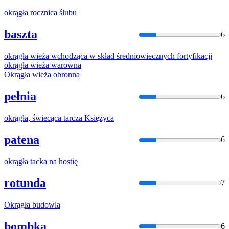
okrągła
rocznica ślubu
baszta
6
okrągła
wieża wchodząca w skład średniowiecznych fortyfikacji
okrągła
wieża warowna
Okrągła
wieża obronna
pełnia
6
okrągła
, świecąca tarcza Księżyca
patena
6
okrągła
tacka na hostię
rotunda
7
Okrągła
budowla
bombka
6