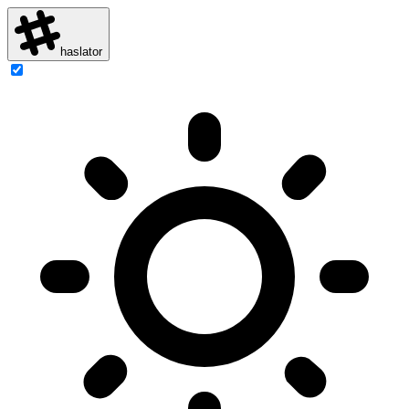
haslator