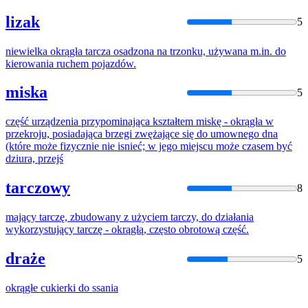
lizak
5
niewielka
okrągła
tarcza osadzona na trzonku, używana m.in.
do
kierowania ruchem pojazdów.
miska
5
część urządzenia przypominająca kształtem miskę -
okrągła
w
przekroju, posiadająca brzegi zwężające się
do
umownego dna
(które może fizycznie nie isnieć; w jego miejscu może czasem być
dziura, przejś
tarczowy
8
mający tarczę, zbudowany z użyciem tarczy,
do
działania
wykorzystujący tarczę -
okrągłą
, często obrotową część.
draże
5
okrągłe
cukierki
do
ssania