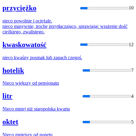
przyciężko
10
nieco
powolnie
i
ociężale.
nieco
masywnie, trochę przytłaczająco, sprawiając wrażenie dość
ciężkiego, zwalistego.
kwaskowatość
12
nieco
kwaśny posmak lub zapach czegoś.
hotelik
7
Nieco
większy od pensjonatu
litr
4
Nieco
mniej niż staropolska kwarta
oktet
5
Nieco
mniejszy od nonetu