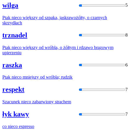
wilga
5
Ptak
nieco
większy od szpaka, jaskrawożółty, o czarnych
skrzydłach
trznadel
8
Ptak
nieco
większy od wróbla, o żółtym
i
rdzawo brązowym
upierzeniu
raszka
6
Ptak
nieco
mniejszy od wróbla; rudzik
respekt
7
Szacunek
nieco
zabarwiony strachem
łyk kawy
7
co
nieco
espresso