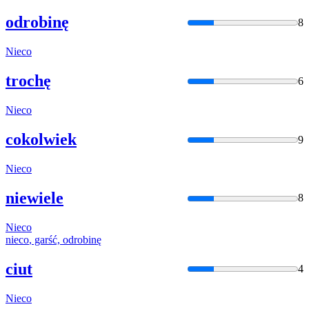
odrobinę
8
Nieco
trochę
6
Nieco
cokolwiek
9
Nieco
niewiele
8
Nieco
nieco
, garść, odrobinę
ciut
4
Nieco