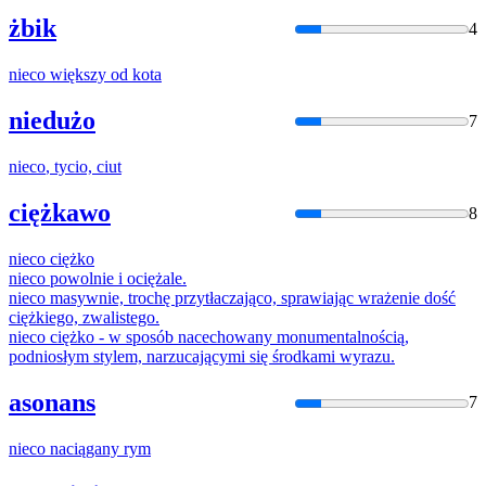
żbik
4
nieco
większy od kota
niedużo
7
nieco
, tycio, ciut
ciężkawo
8
nieco
ciężko
nieco
powolnie
i
ociężale.
nieco
masywnie, trochę przytłaczająco, sprawiając wrażenie dość
ciężkiego, zwalistego.
nieco
ciężko - w sposób nacechowany monumentalnością,
podniosłym stylem, narzucającymi się środkami wyrazu.
asonans
7
nieco
naciągany rym