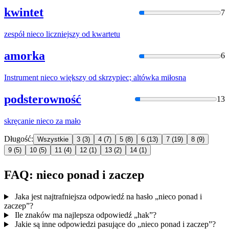
kwintet
7
zespół
nieco
liczniejszy od kwartetu
amorka
6
Instrument
nieco
większy od skrzypiec; altówka miłosna
podsterowność
13
skręcanie
nieco
za mało
Długość:
Wszystkie
3
(3)
4
(7)
5
(8)
6
(13)
7
(19)
8
(9)
9
(5)
10
(5)
11
(4)
12
(1)
13
(2)
14
(1)
FAQ: nieco ponad i zaczep
Jaka jest najtrafniejsza odpowiedź na hasło „nieco ponad i
zaczep”?
Ile znaków ma najlepsza odpowiedź „hak”?
Jakie są inne odpowiedzi pasujące do „nieco ponad i zaczep”?