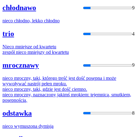
chłodnawo
9
nieco
chłodno, lekko chłodno
trio
4
Nieco
mniejsze od kwartetu
zespół
nieco
mniejszy od kwartetu
mrocznawy
9
nieco
mroczny, taki, którego treść jest dość posępna
i
może
wywoływać nastrój pełen mroku.
nieco
mroczny, taki, gdzie jest dość ciemno.
nieco
mroczny, naznaczony jakimś mrokiem: tejemnicą, smutkiem,
posępnością.
odstawka
8
nieco
wymuszona dymisja