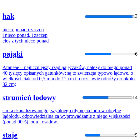
hak
3
nieco
ponad
i
zaczep
i
nieco
ponad
,
i
zaczep
cios z tych
nieco
ponad
pająki
6
Araneae – najliczniejszy rząd pajęczaków, należy do
niego
ponad
40 tysięcy opisanych gatunków; są to zwierzęta typowo lądowe, o
wielkości ciała od 0,5 mm do 12 cm
i
o rozstawie odnóży do około
32 cm;
strumień lodowy
14
strefa skanalizowanego, szybkiego płynięcia lodu w obrębie
lądolodu, odpowiedzialna za wyprowadzanie z
niego
większości
(
ponad
90%) lodu
i
osadów.
staje
5