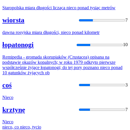
Staropolska miara długości licząca
nieco
ponad
tysiąc metrów
wiorsta
7
dawna rosyjska miara długości,
nieco
ponad
kilometr
łopatonogi
10
Remipedia - gromada skorupiaków (Crustacea) opisana na
podstawie okazów kopalnych; w roku 1979 odkryto pierwsze
współcześnie żyjące łopatonogi; do tej pory poznano
nieco
ponad
10 gatunków żyjących ob
coś
3
Nieco
krztynę
7
Nieco
nieco
, co
nieco
, tycio