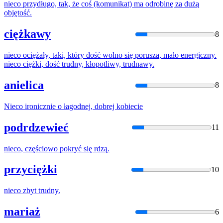
nieco
przydługo, tak, że coś (komunikat) ma odrobinę za dużą
objętość.
ciężkawy
8
nieco
ociężały, taki, który dość wolno się porusza, mało energiczny.
nieco
ciężki, dość trudny, kłopotliwy, trudnawy.
anielica
8
Nieco
ironicznie o łagodnej, dobrej kobiecie
podrdzewieć
11
nieco
, częściowo pokryć się rdzą.
przyciężki
10
nieco
zbyt trudny.
mariaż
6