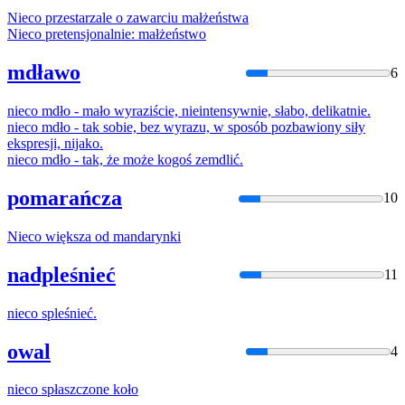
Nieco
przestarzale o zawarciu małżeństwa
Nieco
pretensjonalnie: małżeństwo
mdławo
6
nieco
mdło - mało wyraziście, nieintensywnie, słabo, delikatnie.
nieco
mdło - tak sobie, bez wyrazu, w sposób pozbawiony siły
ekspresji, nijako.
nieco
mdło - tak, że może kogoś zemdlić.
pomarańcza
10
Nieco
większa od mandarynki
nadpleśnieć
11
nieco
spleśnieć.
owal
4
nieco
spłaszczone koło