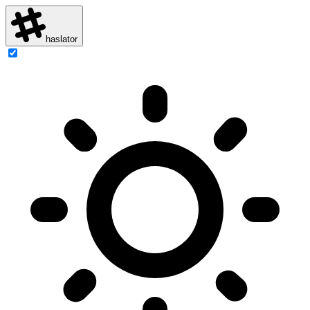
haslator