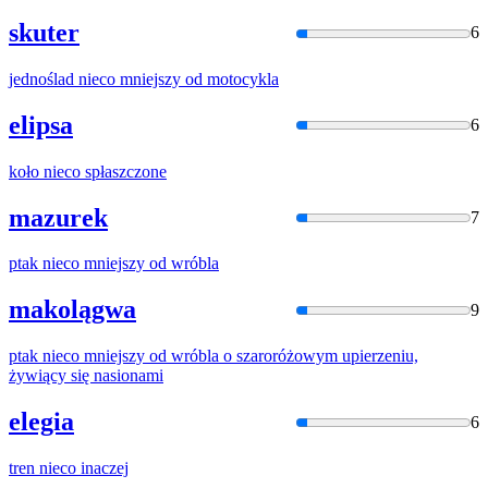
skuter
6
jednoślad
nieco
mniejszy od motocykla
elipsa
6
koło
nieco
spłaszczone
mazurek
7
ptak
nieco
mniejszy od wróbla
makolągwa
9
ptak
nieco
mniejszy od wróbla o szaroróżowym upierzeniu,
żywiący się nasionami
elegia
6
tren
nieco
inaczej