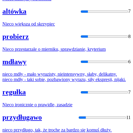
altówka
7
Nieco
większa od skrzypiec
probierz
8
Nieco
przestarzale o mierniku, sprawdzianie, kryterium
mdławy
6
nieco
mdły - mało wyrazisty, nieintensywny, słaby, delikatny.
nieco
mdły - taki sobie, pozbawiony wyrazu, siły ekspresji, nijaki.
regułka
7
Nieco
ironicznie o prawidle, zasadzie
przydługawo
11
nieco
przydługo, tak, że trochę za bardzo się komuś dłuży.