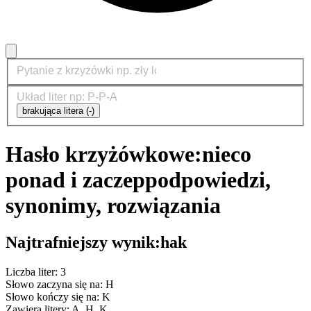
brakująca litera (-)
Hasło krzyżówkowe:
nieco
ponad i zaczep
podpowiedzi,
synonimy, rozwiązania
Najtrafniejszy wynik:
hak
Liczba liter: 3
Słowo zaczyna się na: H
Słowo kończy się na: K
Zawiera litery: A, H, K