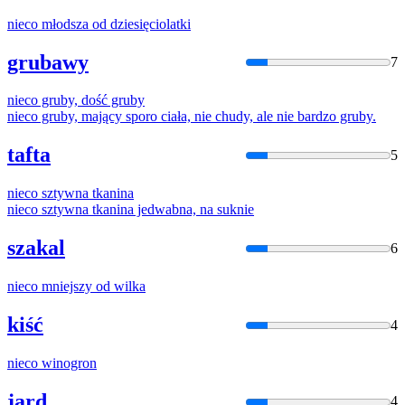
nieco
młodsza od dziesięciolatki
grubawy
7
nieco
gruby, dość gruby
nieco
gruby, mający sporo ciała, nie chudy, ale nie bardzo gruby.
tafta
5
nieco
sztywna tkanina
nieco
sztywna tkanina jedwabna, na suknie
szakal
6
nieco
mniejszy od wilka
kiść
4
nieco
winogron
jard
4