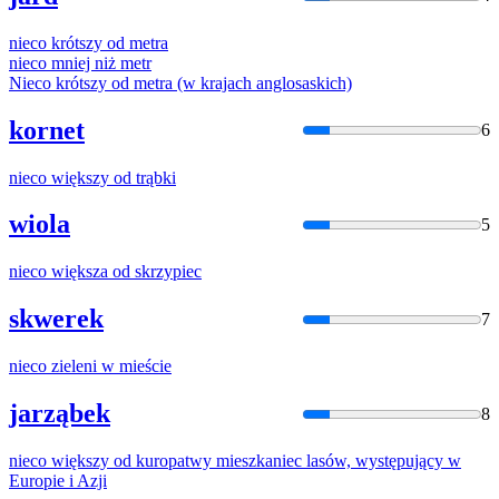
nieco
krótszy od metra
nieco
mniej niż metr
Nieco
krótszy od metra (w krajach anglosaskich)
kornet
6
nieco
większy od trąbki
wiola
5
nieco
większa od skrzypiec
skwerek
7
nieco
zieleni w mieście
jarząbek
8
nieco
większy od kuropatwy mieszkaniec lasów, występujący w
Europie
i
Azji