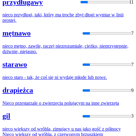
przydługawy
11
nieco
przydługi, taki, który ma trochę zbyt długi wymiar w linii
prostej.
mętnawo
7
nieco
mętno, zawile, raczej niezrozumiale, ciężko, nieprzystępnie,
dziwnie, niejasno.
starawo
7
nieco
staro - tak, że coś się ni wydaje młode lub nowe.
drapieżca
9
Nieco
przestarzale o zwierzęciu polującym na inne zwierzęta
gil
3
nieco
większy od wróbla, zimujący u nas jako gość z północy
Nieco
większy od wróbla, z czerwonym brzuszkiem