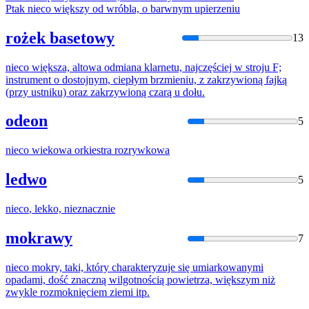
Ptak
nieco
większy od wróbla, o barwnym upierzeniu
rożek basetowy
13
nieco
większa, altowa odmiana klarnetu, najczęściej w stroju F;
instrument o dostojnym, ciepłym brzmieniu, z zakrzywioną fajką
(przy ustniku) oraz zakrzywioną czarą u dołu.
odeon
5
nieco
wiekowa orkiestra rozrywkowa
ledwo
5
nieco
, lekko, nieznacznie
mokrawy
7
nieco
mokry, taki, który charakteryzuje się umiarkowanymi
opadami, dość znaczną wilgotnością powietrza, większym niż
zwykle rozmoknięciem ziemi itp.