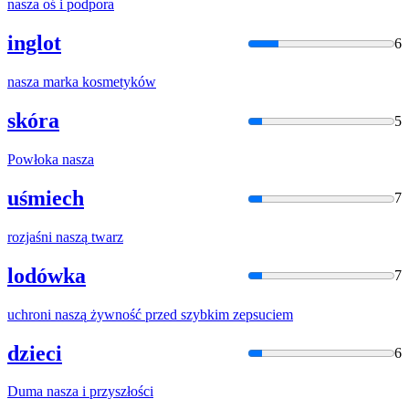
nasza
oś i podpora
inglot
6
nasza
marka kosmetyków
skóra
5
Powłoka
nasza
uśmiech
7
rozjaśni
naszą
twarz
lodówka
7
uchroni
naszą
żywność przed szybkim zepsuciem
dzieci
6
Duma
nasza
i przyszłości