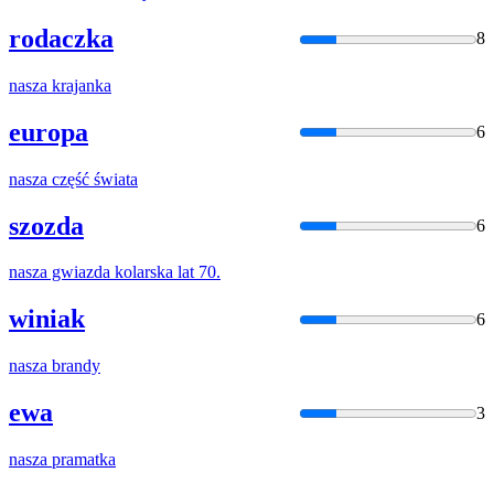
rodaczka
8
nasza
krajanka
europa
6
nasza
część świata
szozda
6
nasza
gwiazda kolarska lat 70.
winiak
6
nasza
brandy
ewa
3
nasza
pramatka