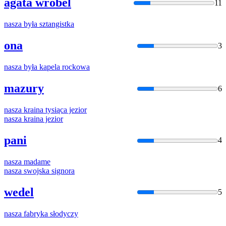
agata wróbel
11
nasza
była sztangistka
ona
3
nasza
była kapela rockowa
mazury
6
nasza
kraina tysiąca jezior
nasza
kraina jezior
pani
4
nasza
madame
nasza
swojska signora
wedel
5
nasza
fabryka słodyczy