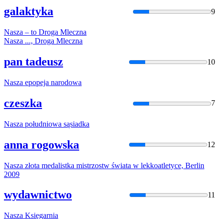
galaktyka
9
Nasza
– to Droga Mleczna
Nasza
..., Droga Mleczna
pan tadeusz
10
Nasza
epopeja narodowa
czeszka
7
Nasza
południowa sąsiadka
anna rogowska
12
Nasza
złota medalistka mistrzostw świata w lekkoatletyce, Berlin
2009
wydawnictwo
11
Nasza
Księgarnia