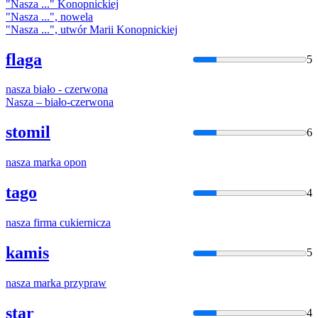
"
Nasza
..." Konopnickiej
"
Nasza
...", nowela
"
Nasza
...", utwór Marii Konopnickiej
flaga
5
nasza
biało - czerwona
Nasza
– biało-czerwona
stomil
6
nasza
marka opon
tago
4
nasza
firma cukiernicza
kamis
5
nasza
marka przypraw
star
4