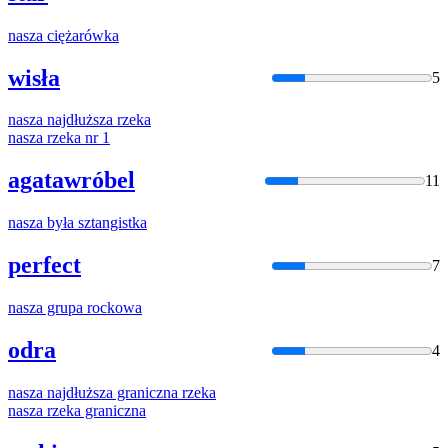
nasza
ciężarówka
wisła
5
nasza
najdłuższa rzeka
nasza
rzeka nr 1
agatawróbel
11
nasza
była sztangistka
perfect
7
nasza
grupa rockowa
odra
4
nasza
najdłuższa graniczna rzeka
nasza
rzeka graniczna