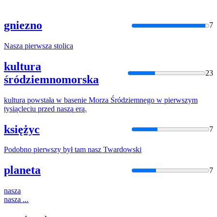
gniezno
7
Nasza
pierwsza
stolica
kultura
23
śródziemnomorska
kultura powstała w basenie Morza Śródziemnego w
pierwszym
tysiącleciu przed
naszą
erą.
księżyc
7
Podobno
pierwszy
był tam
nasz
Twardowski
planeta
7
nasza
nasza
...