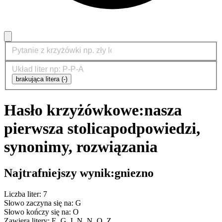
brakująca litera (-)
Hasło krzyżówkowe:
nasza
pierwsza stolica
podpowiedzi,
synonimy, rozwiązania
Najtrafniejszy wynik:
gniezno
Liczba liter: 7
Słowo zaczyna się na: G
Słowo kończy się na: O
Zawiera litery: E, G, I, N, N, O, Z