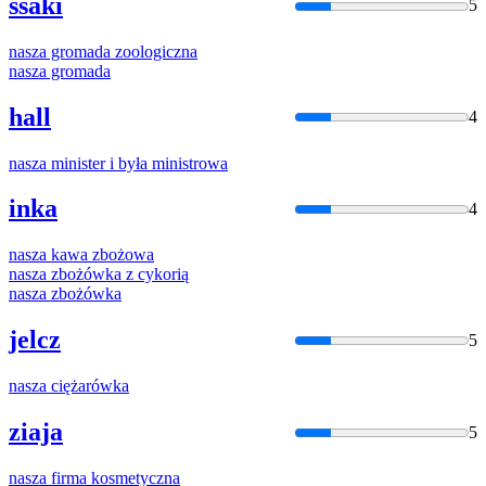
ssaki
5
nasza
gromada zoologiczna
nasza
gromada
hall
4
nasza
minister i była ministrowa
inka
4
nasza
kawa zbożowa
nasza
zbożówka z cykorią
nasza
zbożówka
jelcz
5
nasza
ciężarówka
ziaja
5
nasza
firma kosmetyczna