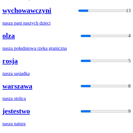
wychowawczyni
13
nasza
pani naszych dzieci
olza
4
nasza
południowa rzeka graniczna
rosja
5
nasza
sąsiadka
warszawa
8
nasza
stolica
jestestwo
9
nasza
natura