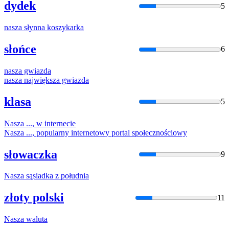
dydek
5
nasza
słynna koszykarka
słońce
6
nasza
gwiazda
nasza
największa gwiazda
klasa
5
Nasza
..., w internecie
Nasza
..., popularny internetowy portal społecznościowy
słowaczka
9
Nasza
sąsiadka z południa
złoty polski
11
Nasza
waluta