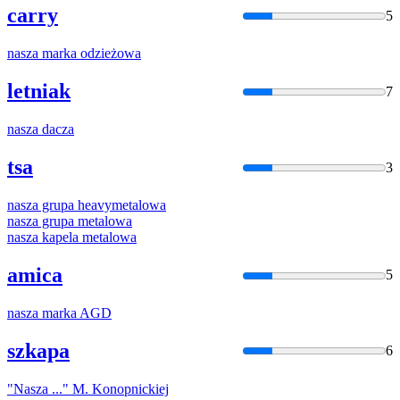
carry
5
nasza
marka odzieżowa
letniak
7
nasza
dacza
tsa
3
nasza
grupa heavymetalowa
nasza
grupa metalowa
nasza
kapela metalowa
amica
5
nasza
marka AGD
szkapa
6
"
Nasza
..." M. Konopnickiej