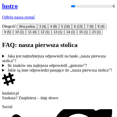
lustro
6
Odbija
naszą
postać
Długość:
Wszystkie
3
(4)
4
(9)
5
(19)
6
(13)
7
(9)
8
(4)
9
(5)
10
(1)
11
(4)
12
(1)
13
(1)
14
(1)
15
(1)
23
(1)
FAQ: nasza pierwsza stolica
Jaka jest najtrafniejsza odpowiedź na hasło „nasza pierwsza
stolica”?
Ile znaków ma najlepsza odpowiedź „gniezno”?
Jakie są inne odpowiedzi pasujące do „nasza pierwsza stolica”?
haslator.pl
Szukasz? Znajdziesz – daję słowo
Social