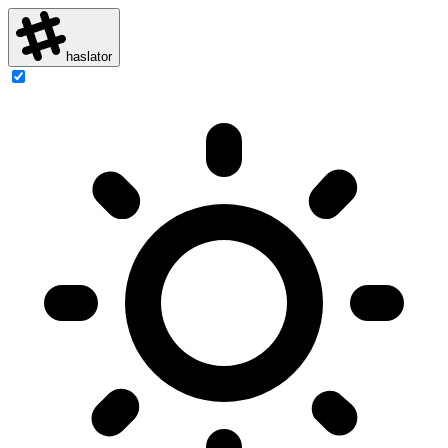
haslator