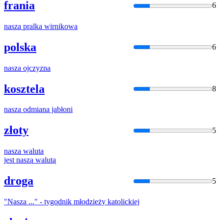
frania
6
nasza
pralka wirnikowa
polska
6
nasza
ojczyzna
kosztela
8
nasza
odmiana jabłoni
złoty
5
nasza
waluta
jest
naszą
walutą
droga
5
"
Nasza
..." - tygodnik młodzieży katolickiej