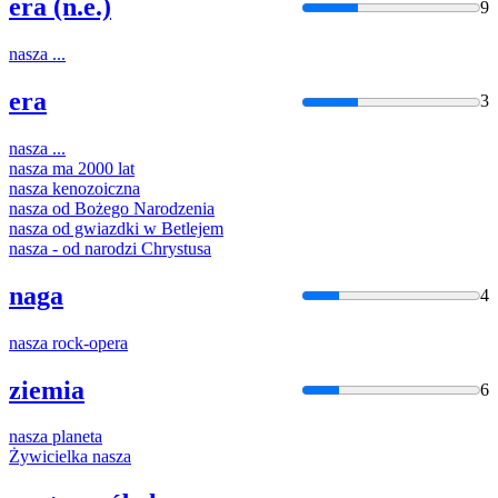
era (n.e.)
9
nasza
...
era
3
nasza
...
nasza
ma 2000 lat
nasza
kenozoiczna
nasza
od Bożego Narodzenia
nasza
od gwiazdki w Betlejem
nasza
- od narodzi Chrystusa
naga
4
nasza
rock-opera
ziemia
6
nasza
planeta
Żywicielka
nasza