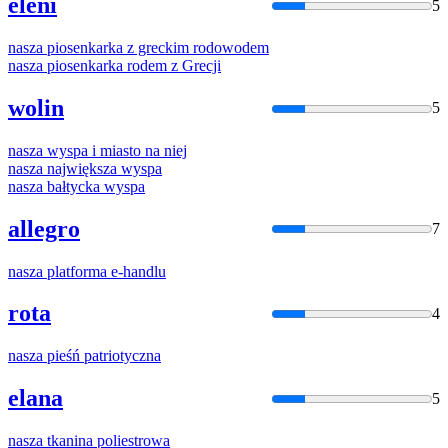
eleni
5
nasza
piosenkarka z greckim rodowodem
nasza
piosenkarka rodem z Grecji
wolin
5
nasza
wyspa i miasto na niej
nasza
największa wyspa
nasza
bałtycka wyspa
allegro
7
nasza
platforma e-handlu
rota
4
nasza
pieśń patriotyczna
elana
5
nasza
tkanina poliestrowa