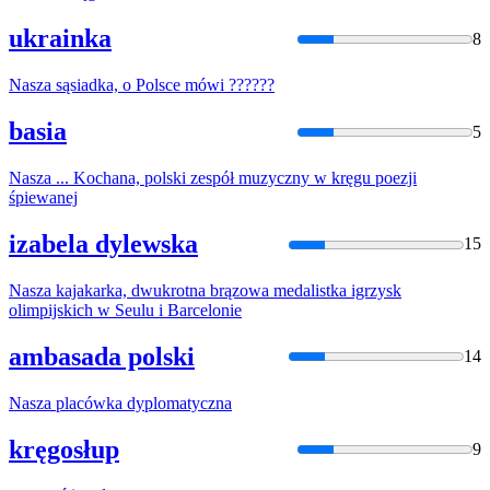
ukrainka
8
Nasza
sąsiadka, o Polsce mówi ??????
basia
5
Nasza
... Kochana, polski zespół muzyczny w kręgu poezji
śpiewanej
izabela dylewska
15
Nasza
kajakarka, dwukrotna brązowa medalistka igrzysk
olimpijskich w Seulu i Barcelonie
ambasada polski
14
Nasza
placówka dyplomatyczna
kręgosłup
9