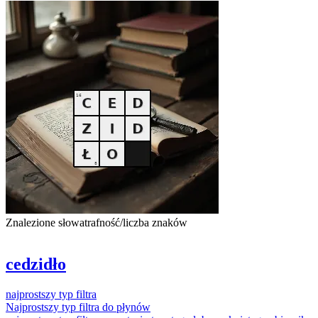
Znalezione słowa
trafność/liczba znaków
cedzidło
najprostszy
typ
filtra
Najprostszy
typ
filtra
do płynów