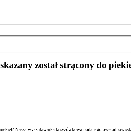
skazany został strącony do pieki
do piekieł? Nasza wyszukiwarka krzyżówkowa podaje gotowe odpowiedz