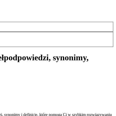
eł
podpowiedzi, synonimy,
i, synonimy i definicje, które pomogą Ci w szybkim rozwiązywaniu