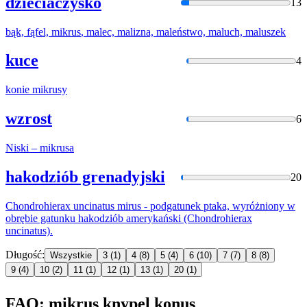
dzieciaczysko
13
bąk, fąfel,
mikrus
, malec, malizna, maleństwo, maluch, maluszek
kuce
4
konie
mikrusy
wzrost
6
Niski –
mikrusa
hakodziób grenadyjski
20
Chondrohierax uncinatus
mirus
- podgatunek ptaka, wyróżniony w
obrębie gatunku hakodziób amerykański (Chondrohierax
uncinatus).
Długość:
Wszystkie
3
(1)
4
(8)
5
(4)
6
(10)
7
(7)
8
(8)
9
(4)
10
(2)
11
(1)
12
(1)
13
(1)
20
(1)
FAQ: mikrus knypel konus