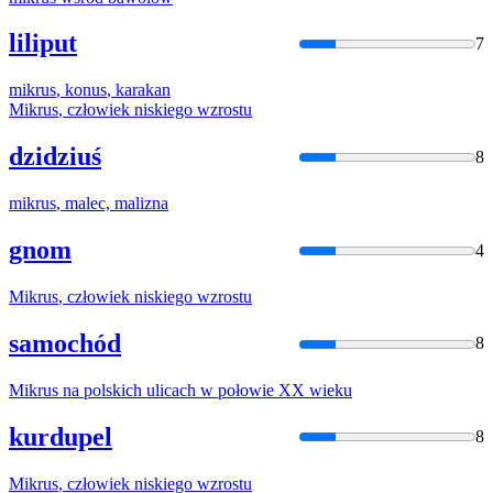
liliput
7
mikrus
,
konus
, karakan
Mikrus
, człowiek niskiego wzrostu
dzidziuś
8
mikrus
, malec, malizna
gnom
4
Mikrus
, człowiek niskiego wzrostu
samochód
8
Mikrus
na polskich ulicach w połowie XX wieku
kurdupel
8
Mikrus
, człowiek niskiego wzrostu