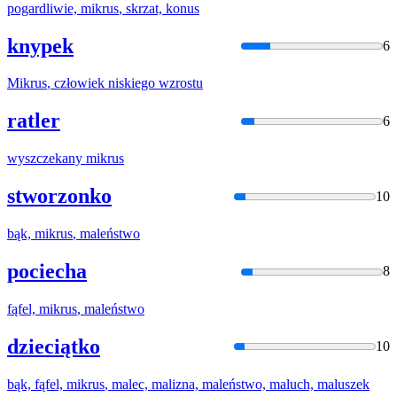
pogardliwie,
mikrus
, skrzat,
konus
knypek
6
Mikrus
, człowiek niskiego wzrostu
ratler
6
wyszczekany
mikrus
stworzonko
10
bąk,
mikrus
, maleństwo
pociecha
8
fąfel,
mikrus
, maleństwo
dzieciątko
10
bąk, fąfel,
mikrus
, malec, malizna, maleństwo, maluch, maluszek