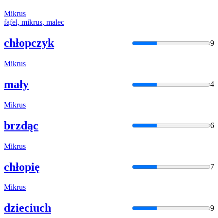
Mikrus
fąfel,
mikrus
, malec
chłopczyk
9
Mikrus
mały
4
Mikrus
brzdąc
6
Mikrus
chłopię
7
Mikrus
dzieciuch
9