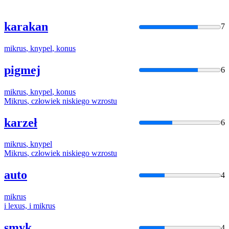
karakan
7
mikrus
,
knypel
,
konus
pigmej
6
mikrus
,
knypel
,
konus
Mikrus
, człowiek niskiego wzrostu
karzeł
6
mikrus
,
knypel
Mikrus
, człowiek niskiego wzrostu
auto
4
mikrus
i lexus, i
mikrus
smyk
4