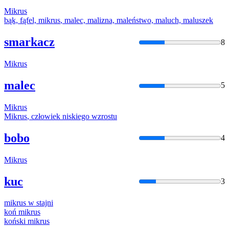
Mikrus
bąk, fąfel,
mikrus
, malec, malizna, maleństwo, maluch, maluszek
smarkacz
8
Mikrus
malec
5
Mikrus
Mikrus
, człowiek niskiego wzrostu
bobo
4
Mikrus
kuc
3
mikrus
w stajni
koń
mikrus
końs
ki
mikrus