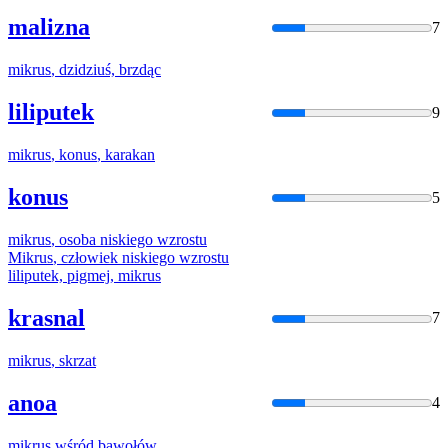
malizna
7
mikrus
, dzidziuś, brzdąc
liliputek
9
mikrus
,
konus
, karakan
konus
5
mikrus
, osoba niskiego wzrostu
Mikrus
, człowiek niskiego wzrostu
liliputek, pigmej,
mikrus
krasnal
7
mikrus
, skrzat
anoa
4
mikrus
wśród bawołów