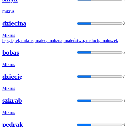
mikrus
dziecina
8
Mikrus
bąk, fąfel,
mikrus
, malec, malizna, maleństwo, maluch, maluszek
bobas
5
Mikrus
dziecię
7
Mikrus
szkrab
6
Mikrus
pędrak
6