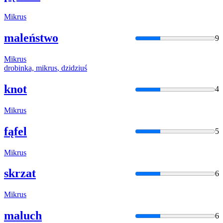
Mikrus
maleństwo
9
Mikrus
drobinka,
mikrus
, dzidziuś
knot
4
Mikrus
fąfel
5
Mikrus
skrzat
6
Mikrus
maluch
6