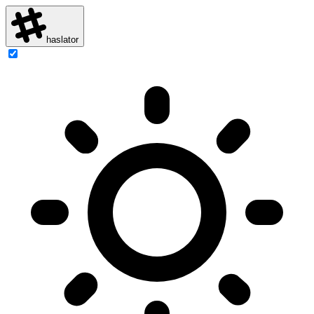
haslator