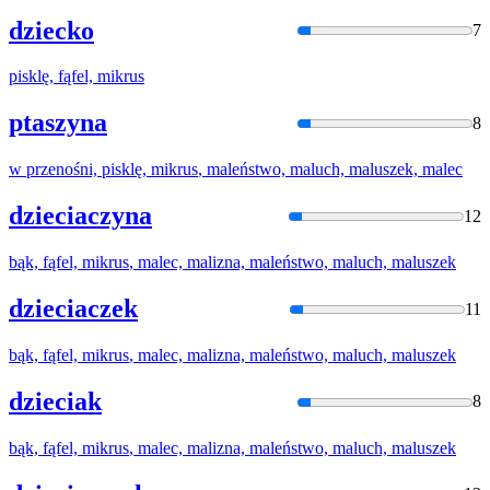
dziecko
7
pisklę, fąfel,
mikrus
ptaszyna
8
w przenośni, pisklę,
mikrus
, maleństwo, maluch, maluszek, malec
dzieciaczyna
12
bąk, fąfel,
mikrus
, malec, malizna, maleństwo, maluch, maluszek
dzieciaczek
11
bąk, fąfel,
mikrus
, malec, malizna, maleństwo, maluch, maluszek
dzieciak
8
bąk, fąfel,
mikrus
, malec, malizna, maleństwo, maluch, maluszek