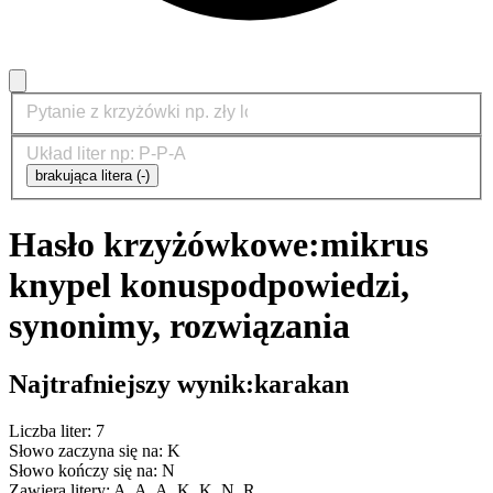
brakująca litera (-)
Hasło krzyżówkowe:
mikrus
knypel konus
podpowiedzi,
synonimy, rozwiązania
Najtrafniejszy wynik:
karakan
Liczba liter: 7
Słowo zaczyna się na: K
Słowo kończy się na: N
Zawiera litery: A, A, A, K, K, N, R