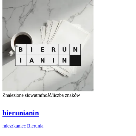
Znalezione słowa
trafność/liczba znaków
bierunianin
mieszkaniec
Bierunia
.