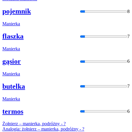
pojemnik
8
Manierka
flaszka
7
Manierka
gąsior
6
Manierka
butelka
7
Manierka
termos
6
Żołnierz –
manierka
, podróżny - ?
Analogia: żołnierz –
manierka
, podróżny - ?