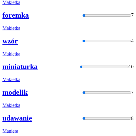
Makietka
foremka
7
Makietka
wzór
4
Makietka
miniaturka
10
Makietka
modelik
7
Makietka
udawanie
8
Maniera