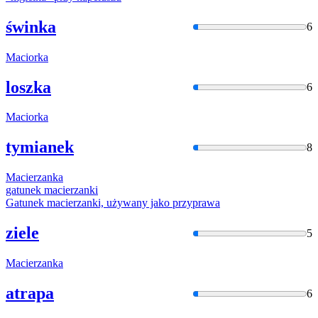
świnka
6
Maciorka
loszka
6
Maciorka
tymianek
8
Macierza
nka
gatunek
macierza
nki
Gatunek
macierza
nki, używany jako przyprawa
ziele
5
Macierza
nka
atrapa
6