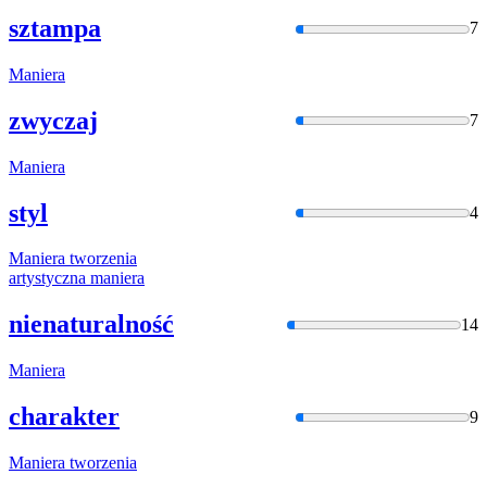
sztampa
7
Maniera
zwyczaj
7
Maniera
styl
4
Maniera
tworzenia
artystyczna
maniera
nienaturalność
14
Maniera
charakter
9
Maniera
tworzenia