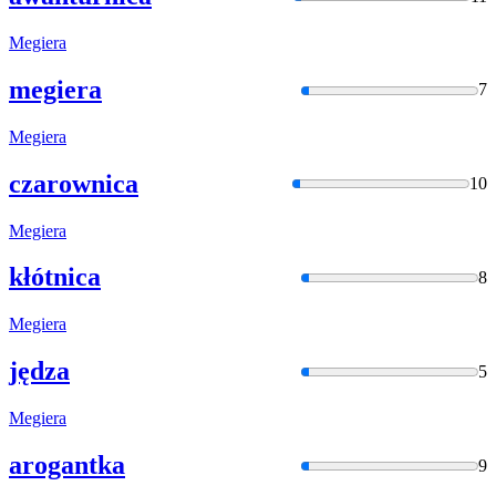
Megiera
megiera
7
Megiera
czarownica
10
Megiera
kłótnica
8
Megiera
jędza
5
Megiera
arogantka
9