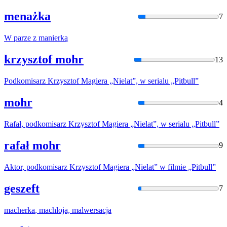
menażka
7
W parze z
manierką
krzysztof mohr
13
Podkomisarz Krzysztof
Magiera
„Nielat”, w serialu „Pitbull”
mohr
4
Rafał, podkomisarz Krzysztof
Magiera
„Nielat”, w serialu „Pitbull”
rafał mohr
9
Aktor, podkomisarz Krzysztof
Magiera
„Nielat” w filmie „Pitbull”
geszeft
7
macherka
, machloja, malwersacja