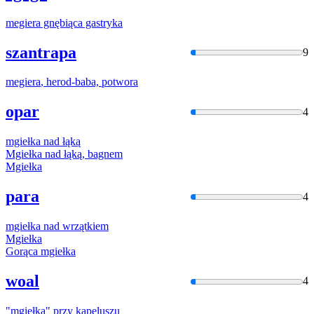
megiera
gnębiąca gastryka
szantrapa
9
megiera
, herod-baba, potwora
opar
4
mgiełka
nad łąką
Mgiełka
nad łąką, bagnem
Mgiełka
para
4
mgiełka
nad wrzątkiem
Mgiełka
Gorąca
mgiełka
woal
4
"
mgiełka
" przy kapeluszu