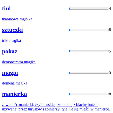
tiul
4
tkaninowa
mgiełka
sztuczki
8
triki
magika
pokaz
5
demonstracja
magika
magia
5
domena
magika
manierka
8
zawartość
manierki
, czyli płaskiej, zrobionej z blachy butelki,
używanej przez turystów i żołnierzy; tyle, ile się mieści w manierce.