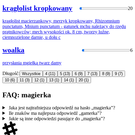
krągłolist kropkowany
20
krągłolist
macierza
nkowy, merzyk kropkowany, Rhizomnium
punctatum, Mnium punctatum - gatunek mchu należący do rzędu
prątnikowców; mech wysokości ok. 8 cm, tworzy luźne,
ciemnozielone darnie, u dołu c
woalka
6
przysłania
mgiełką
twarz damy
Długość:
Wszystkie
4
(11)
5
(13)
6
(9)
7
(13)
8
(9)
9
(7)
10
(6)
11
(3)
12
(1)
13
(1)
14
(1)
20
(1)
FAQ: magierka
Jaka jest najtrafniejsza odpowiedź na hasło „magierka”?
Ile znaków ma najlepsza odpowiedź „gamerka”?
Jakie są inne odpowiedzi pasujące do „magierka”?