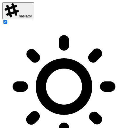
haslator