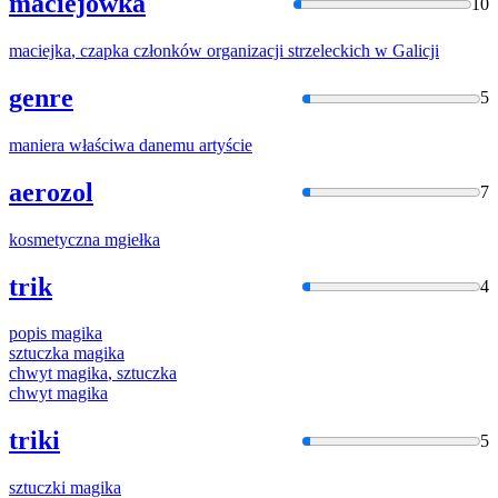
maciejówka
10
maciejka
, czapka członków organizacji strzeleckich w Galicji
genre
5
maniera
właściwa danemu artyście
aerozol
7
kosmetyczna
mgiełka
trik
4
popis
magika
sztuczka
magika
chwyt
magika
, sztuczka
chwyt
magika
triki
5
sztuczki
magika