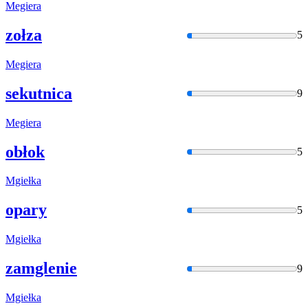
Megiera
zołza
5
Megiera
sekutnica
9
Megiera
obłok
5
Mgiełka
opary
5
Mgiełka
zamglenie
9
Mgiełka