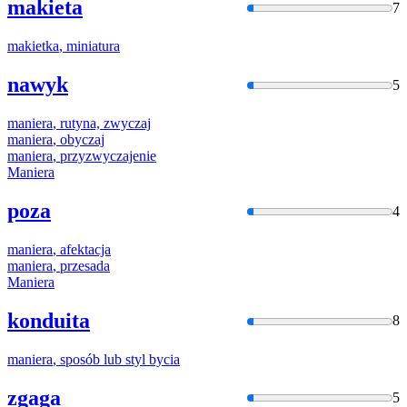
makieta
7
makietka
, miniatura
nawyk
5
maniera
, rutyna, zwyczaj
maniera
, obyczaj
maniera
, przyzwyczajenie
Maniera
poza
4
maniera
, afektacja
maniera
, przesada
Maniera
konduita
8
maniera
, sposób lub styl bycia
zgaga
5