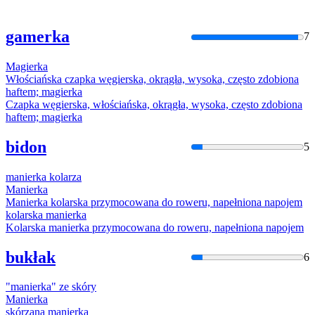
gamerka
7
Magierka
Włościańska czapka węgierska, okrągła, wysoka, często zdobiona
haftem;
magierka
Czapka węgierska, włościańska, okrągła, wysoka, często zdobiona
haftem;
magierka
bidon
5
manierka
kolarza
Manierka
Manierka
kolarska przymocowana do roweru, napełniona napojem
kolarska
manierka
Kolarska
manierka
przymocowana do roweru, napełniona napojem
bukłak
6
"
manierka
" ze skóry
Manierka
skórzana
manierka