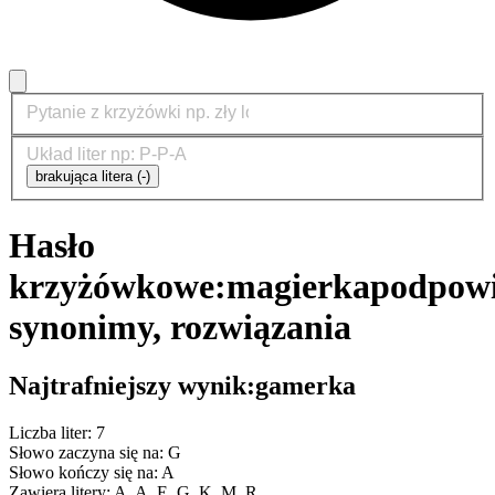
brakująca litera (-)
Hasło
krzyżówkowe:
magierka
podpowi
synonimy, rozwiązania
Najtrafniejszy wynik:
gamerka
Liczba liter: 7
Słowo zaczyna się na: G
Słowo kończy się na: A
Zawiera litery: A, A, E, G, K, M, R