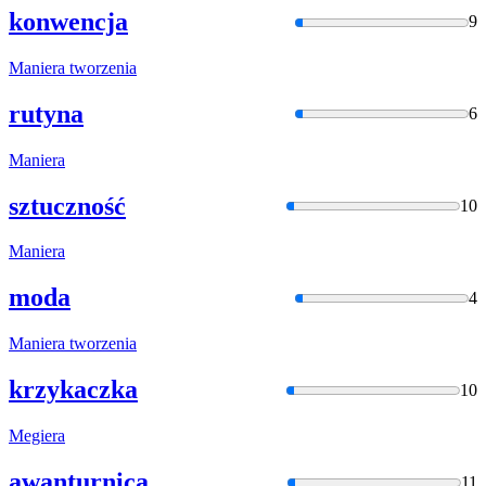
konwencja
9
Maniera
tworzenia
rutyna
6
Maniera
sztuczność
10
Maniera
moda
4
Maniera
tworzenia
krzykaczka
10
Megiera
awanturnica
11