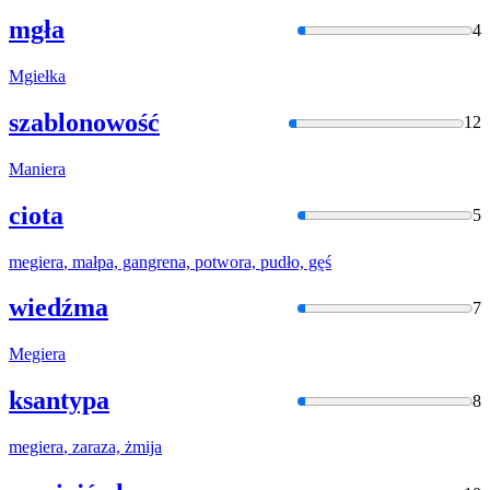
mgła
4
Mgiełka
szablonowość
12
Maniera
ciota
5
megiera
, małpa, gangrena, potwora, pudło, gęś
wiedźma
7
Megiera
ksantypa
8
megiera
, zaraza, żmija