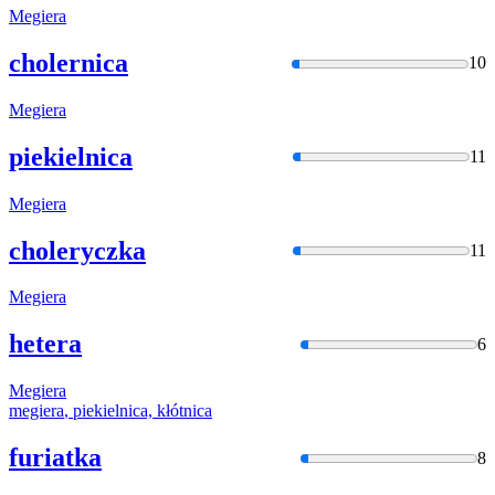
Megiera
cholernica
10
Megiera
piekielnica
11
Megiera
choleryczka
11
Megiera
hetera
6
Megiera
megiera
, piekielnica, kłótnica
furiatka
8