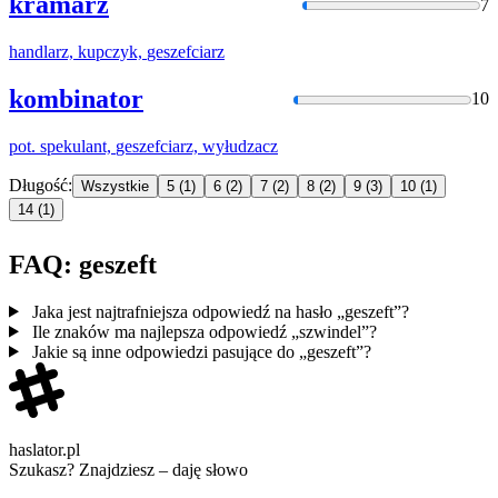
kramarz
7
handlarz, kupczyk,
geszefc
iarz
kombinator
10
pot. spekulant,
geszefc
iarz, wyłudzacz
Długość:
Wszystkie
5
(1)
6
(2)
7
(2)
8
(2)
9
(3)
10
(1)
14
(1)
FAQ: geszeft
Jaka jest najtrafniejsza odpowiedź na hasło „geszeft”?
Ile znaków ma najlepsza odpowiedź „szwindel”?
Jakie są inne odpowiedzi pasujące do „geszeft”?
haslator.pl
Szukasz? Znajdziesz – daję słowo