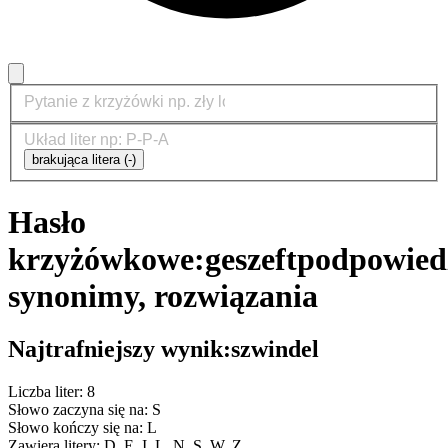
brakująca litera (-)
Hasło
krzyżówkowe:
geszeft
podpowiedz
synonimy, rozwiązania
Najtrafniejszy wynik:
szwindel
Liczba liter: 8
Słowo zaczyna się na: S
Słowo kończy się na: L
Zawiera litery: D, E, I, L, N, S, W, Z