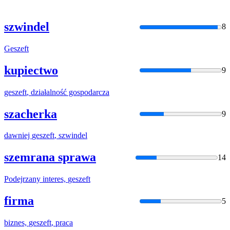
szwindel
8
Geszeft
kupiectwo
9
geszeft
, działalność gospodarcza
szacherka
9
dawniej
geszeft
, szwindel
szemrana sprawa
14
Podejrzany interes,
geszeft
firma
5
biznes,
geszeft
, praca