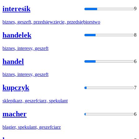
interesik
9
biznes,
geszeft
, przedsięwzięcie, przedsiębiorstwo
handelek
8
biznes, interesy,
geszeft
handel
6
biznes, interesy,
geszeft
kupczyk
7
sklepikarz,
geszefc
iarz, spekulant
macher
6
blagier, spekulant,
geszefc
iarz