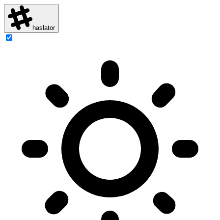
haslator