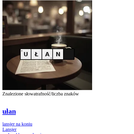
Znalezione słowa
trafność/liczba znaków
ułan
lansjer
na
koniu
Lansjer