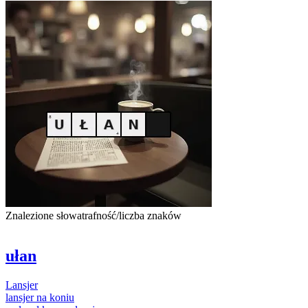
Znalezione słowa
trafność/liczba znaków
ułan
Lansjer
lansjer
na koniu